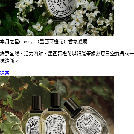
本月之星Choisya（墨西哥橙花）香氛蠟燭
綠意盎然、活力四射，墨西哥橙花以細膩筆觸為夏日空氣帶來一
抹清新。
探索