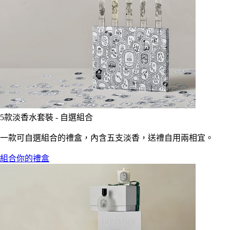
5款淡香水套裝 - 自選組合
一款可自選組合的禮盒，內含五支淡香，送禮自用兩相宜。
組合你的禮盒