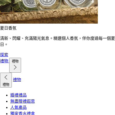
夏日香氛
清新、閃耀、充滿陽光氣息。精選個人香氛，伴你度過每一個夏
日。
探索
禮物
禮物
禮物
禮物
婚禮禮品
無盡贈禮遐思
人氣產品
獨家香水禮盒