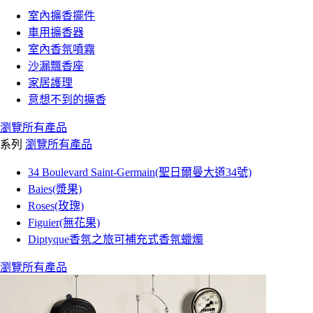
室內擴香擺件
車用擴香器
室內香氛噴霧
沙漏飄香座
家居護理
意想不到的擴香
瀏覽所有產品
系列
瀏覽所有產品
34 Boulevard Saint-Germain(聖日爾曼大道34號)
Baies(漿果)
Roses(玫瑰)
Figuier(無花果)
Diptyque香氛之旅可補充式香氛蠟燭
瀏覽所有產品