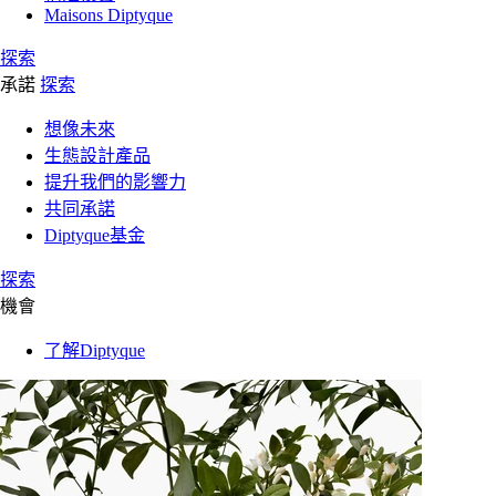
Maisons Diptyque
探索
承諾
探索
想像未來
生態設計產品
提升我們的影響力
共同承諾
Diptyque基金
探索
機會
了解Diptyque