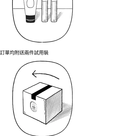
訂單均附送兩件試用裝