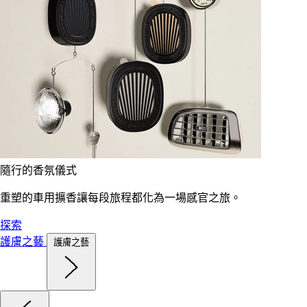
隨行的香氛儀式
重塑的車用擴香讓每段旅程都化為一場感官之旅。
探索
護膚之藝
護膚之藝