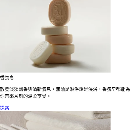
香氛皂
散發淡淡幽香與清新氣息，無論是淋浴還是浸浴，香氛皂都能為
你帶來片刻的溫柔享受。
探索