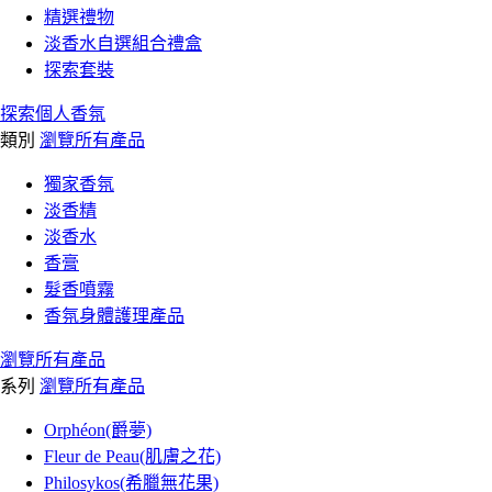
精選禮物
淡香水自選組合禮盒
探索套裝
探索個人香氛
類別
瀏覽所有產品
獨家香氛
淡香精
淡香水
香膏
髮香噴霧
香氛身體護理產品
瀏覽所有產品
系列
瀏覽所有產品
Orphéon(爵夢)
Fleur de Peau(肌膚之花)
Philosykos(希臘無花果)