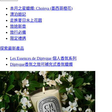
本月之星蠟燭: Choisya (墨西哥橙花)
漂泊遊記
走進夏日水上花園
旅途新章
旅行必備
限定禮遇
探索最新產品
Les Essences de Diptyque 個人香氛系列
Diptyque香氛之旅可補充式香氛蠟燭