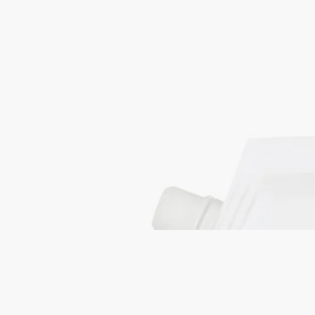
家居護理系列-多功能表層清潔香醋水補充
裝
清潔、去油脂、除垢
一種溫和家居香氛。 這補充裝可以清潔地板和傢俱 - 並恢復香
醋、薰衣草、雪松和無花果樹的獨特香氣。
閱讀更多
從廚房到浴室，這經Ecocert認證的多功能清潔劑讓不同表面閃閃
生光，空氣中散發著芳香香氣。
閱讀更少
家居護理系列-多功能表層清潔香醋水補充