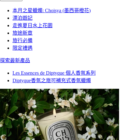
本月之星蠟燭: Choisya (墨西哥橙花)
漂泊遊記
走進夏日水上花園
旅途新章
旅行必備
限定禮遇
探索最新產品
Les Essences de Diptyque 個人香氛系列
Diptyque香氛之旅可補充式香氛蠟燭