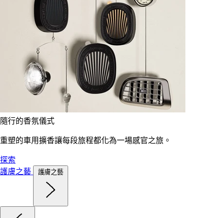
隨行的香氛儀式
重塑的車用擴香讓每段旅程都化為一場感官之旅。
探索
護膚之藝
護膚之藝