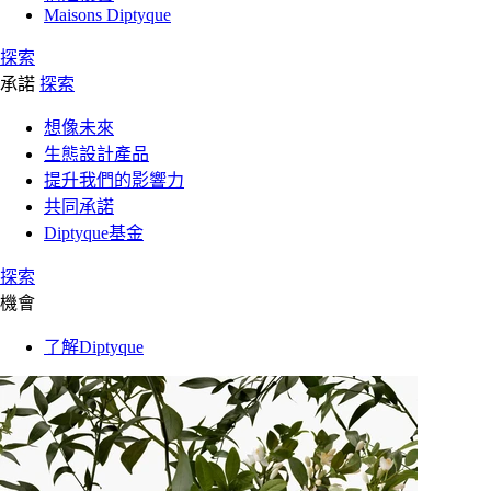
Maisons Diptyque
探索
承諾
探索
想像未來
生態設計產品
提升我們的影響力
共同承諾
Diptyque基金
探索
機會
了解Diptyque