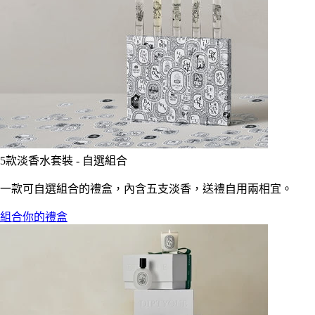
5款淡香水套裝 - 自選組合
一款可自選組合的禮盒，內含五支淡香，送禮自用兩相宜。
組合你的禮盒