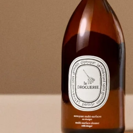
羅勒除味蠟燭和餐具刷。
準備迎接精彩時刻吧……
La Droguerie承諾
使用方法
La Droguerie家居護理系列使用建議
多功能表層清潔香醋水是清潔櫥櫃、冰箱內部、門柄、家用電
器、開關及電話聽筒等家中各處表面的理想選擇，實用便捷。
你可將多功能表層清潔香醋水噴塗於需清潔表面後靜置30分鐘，
再用濕海綿及清水擦淨，這樣可令家居環境持久留香。
成分
清潔劑獲 ECOCERT Greenlife 認證，符合