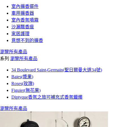
室內擴香擺件
車用擴香器
室內香氛噴霧
沙漏飄香座
家居護理
意想不到的擴香
瀏覽所有產品
系列
瀏覽所有產品
34 Boulevard Saint-Germain(聖日爾曼大道34號)
Baies(漿果)
Roses(玫瑰)
Figuier(無花果)
Diptyque香氛之旅可補充式香氛蠟燭
瀏覽所有產品