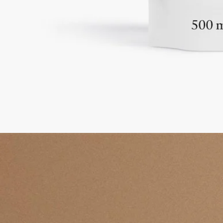
訂單均附送產品試用裝
每次訂購均附送2件你自選的試用裝。
法國製造，完全透明。獲 Ecocert 認證。
故事
承諾
使用方法
成分
故事
La Droguerie家居護理系列
從睡房到客廳，從浴室到玄關……