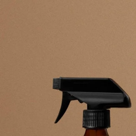
diptyque香氛精品時刻散發著
愉悅與詩意。
diptyque經典技藝不斷延展……
滲透於家居環境及日常生活中。
如今，diptyque全新La Droguerie系列將帶你進入煥然一新的家居
護理世界，
讓你在每一次清潔、上光、保養及打蠟等家務時變得趣味盎然。
每件獨具特色的家居護理用品都充分考慮到環保與功效、
雅致香氣與精美外觀的巧妙結合。
這系列包括餐具清潔液、
多用途家居清潔噴霧、蜂蠟皮革及木製品護理劑、雪松木衣物香
氛陶瓷(適用於羊毛及精細織物)、