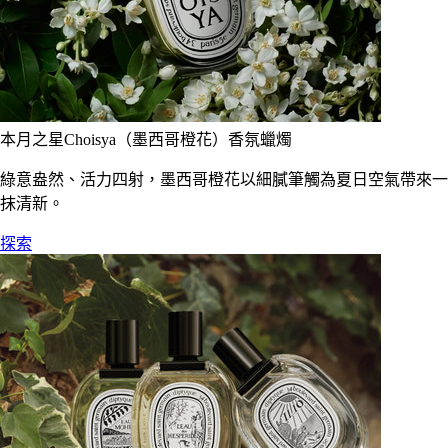
本月之星Choisya（墨西哥橙花）香氛蠟燭
綠意盎然、活力四射，墨西哥橙花以細膩筆觸為夏日空氣帶來一
抹清新。
探索