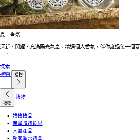
夏日香氛
清新、閃耀、充滿陽光氣息。精選個人香氛，伴你度過每一個夏
日。
探索
禮物
禮物
禮物
禮物
婚禮禮品
無盡贈禮遐思
人氣產品
獨家香水禮盒