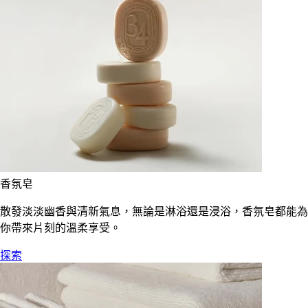
香氛皂
散發淡淡幽香與清新氣息，無論是淋浴還是浸浴，香氛皂都能為
你帶來片刻的溫柔享受。
探索