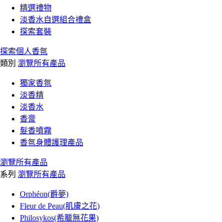
精選禮物
淡香水自選組合禮盒
探索套裝
探索個人香氛
類別
瀏覽所有產品
獨家香氛
淡香精
淡香水
香膏
髮香噴霧
香氛身體護理產品
瀏覽所有產品
系列
瀏覽所有產品
Orphéon(爵夢)
Fleur de Peau(肌膚之花)
Philosykos(希臘無花果)