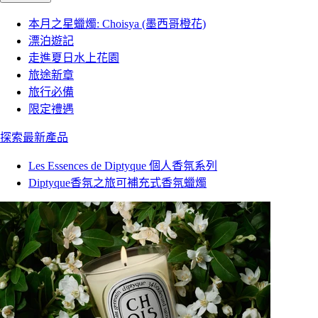
本月之星蠟燭: Choisya (墨西哥橙花)
漂泊遊記
走進夏日水上花園
旅途新章
旅行必備
限定禮遇
探索最新產品
Les Essences de Diptyque 個人香氛系列
Diptyque香氛之旅可補充式香氛蠟燭