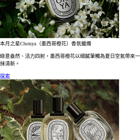
本月之星Choisya（墨西哥橙花）香氛蠟燭
綠意盎然、活力四射，墨西哥橙花以細膩筆觸為夏日空氣帶來一
抹清新。
探索