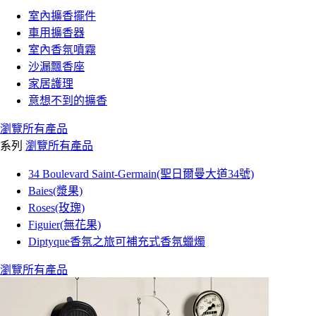
室內擴香擺件
車用擴香器
室內香氛噴霧
沙漏飄香座
家居護理
意想不到的擴香
瀏覽所有產品
系列
瀏覽所有產品
34 Boulevard Saint-Germain(聖日爾曼大道34號)
Baies(漿果)
Roses(玫瑰)
Figuier(無花果)
Diptyque香氛之旅可補充式香氛蠟燭
瀏覽所有產品