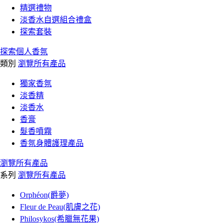
精選禮物
淡香水自選組合禮盒
探索套裝
探索個人香氛
類別
瀏覽所有產品
獨家香氛
淡香精
淡香水
香膏
髮香噴霧
香氛身體護理產品
瀏覽所有產品
系列
瀏覽所有產品
Orphéon(爵夢)
Fleur de Peau(肌膚之花)
Philosykos(希臘無花果)