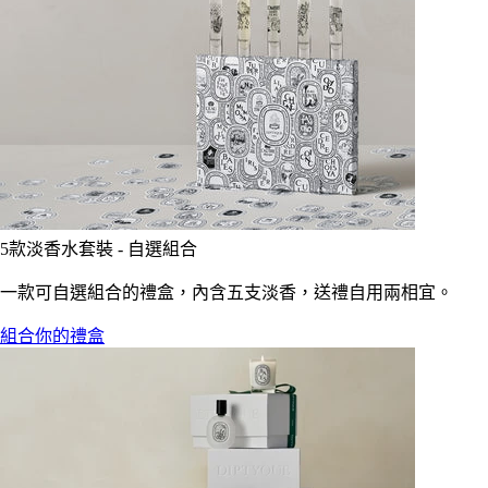
5款淡香水套裝 - 自選組合
一款可自選組合的禮盒，內含五支淡香，送禮自用兩相宜。
組合你的禮盒