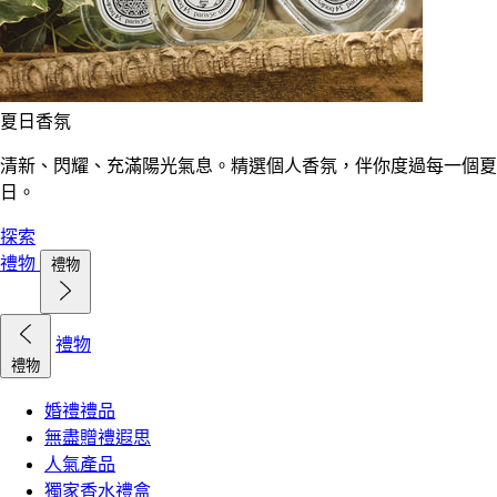
夏日香氛
清新、閃耀、充滿陽光氣息。精選個人香氛，伴你度過每一個夏
日。
探索
禮物
禮物
禮物
禮物
婚禮禮品
無盡贈禮遐思
人氣產品
獨家香水禮盒