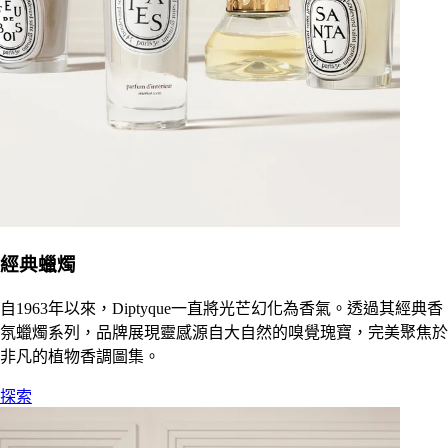
經典蠟燭
自1963年以來，Diptyque一直將光芒幻化為香氣。透過其經典香
氛蠟燭系列，品牌展現靈感源自大自然的嗅覺瑰寶，完美聚焦於
非凡的植物香調圖集。
探索