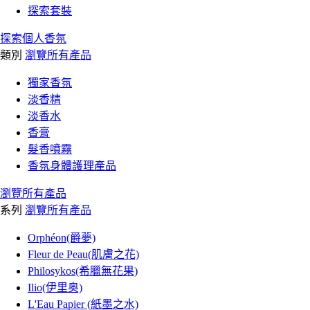
探索套裝
探索個人香氛
類別
瀏覽所有產品
獨家香氛
淡香精
淡香水
香膏
髮香噴霧
香氛身體護理產品
瀏覽所有產品
系列
瀏覽所有產品
Orphéon(爵夢)
Fleur de Peau(肌膚之花)
Philosykos(希臘無花果)
Ilio(伊里奥)
L'Eau Papier (紙墨之水)