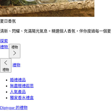
夏日香氛
清新、閃耀、充滿陽光氣息。精選個人香氛，伴你度過每一個夏
探索
禮物
禮物
禮物
禮物
婚禮禮品
無盡贈禮遐思
人氣產品
獨家香水禮盒
Diptyque 的禮物