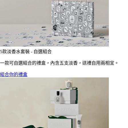
5款淡香水套裝 - 自選組合
一款可自選組合的禮盒，內含五支淡香，送禮自用兩相宜。
組合你的禮盒