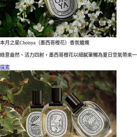
本月之星Choisya（墨西哥橙花）香氛蠟燭
綠意盎然、活力四射，墨西哥橙花以細膩筆觸為夏日空氣帶來一
探索