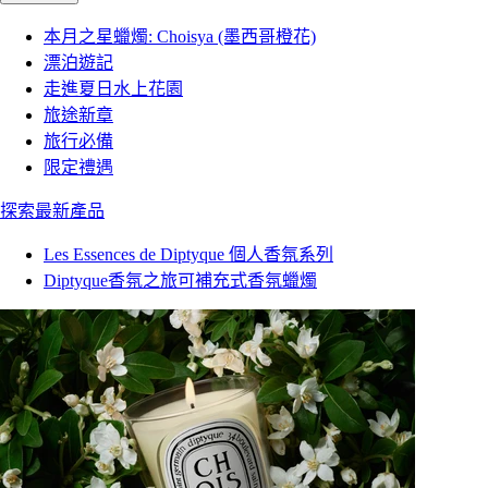
本月之星蠟燭: Choisya (墨西哥橙花)
漂泊遊記
走進夏日水上花園
旅途新章
旅行必備
限定禮遇
探索最新產品
Les Essences de Diptyque 個人香氛系列
Diptyque香氛之旅可補充式香氛蠟燭