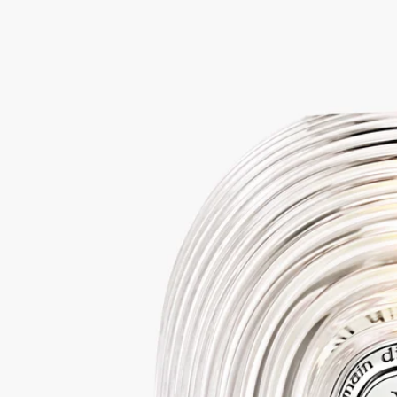
燭
嘴吹
由Jean-Marc Gady工作室為Diptyque設計，這裝飾品由玻璃大師
在Bresle(布雷勒)山谷生產。
閱讀更多
在這燭台中，與Augustin Fresnel(奧古斯丁·菲涅耳)發明的透鏡相
呼應，蠟燭火焰被衍射以產生石英燈效果——光線的蛻變。精品
置於玻璃製基座上。
閱讀更少
FRESNEL蠟燭燭罩
適合經典款和中型蠟
燭
嘴吹
由Jean-Marc Gady工作室為Diptyque設計，這裝飾品由玻璃大師
在Bresle(布雷勒)山谷生產。
閱讀更多