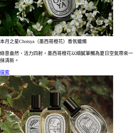
本月之星Choisya（墨西哥橙花）香氛蠟燭
綠意盎然、活力四射，墨西哥橙花以細膩筆觸為夏日空氣帶來一
抹清新。
探索