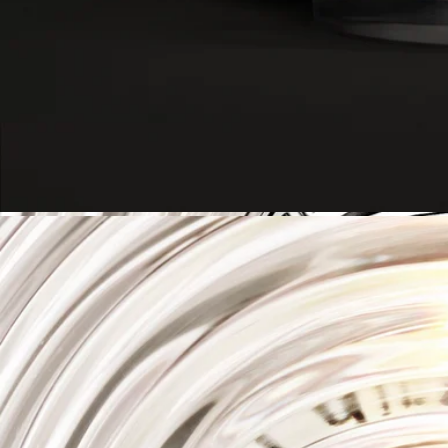
規格： 高17厘米/直徑10厘米
為確保使用蠟燭燭罩時的安全、質量和耐用性，請遵守以下規
則：
- 當剩餘蠟少於5毫米或燭芯支架可見時，請勿點燃蠟燭。
- 請勿在蠟燭燭罩中一次點燃蠟燭超過4小時。
- 切勿將燃燒中的蠟燭置於蠟燭燭罩中無人看管。
- 當蠟燭點燃或蠟仍然是液態時，切勿移動蠟燭座。
- 請勿將燃燒中的蠟燭置於通風處或直接接觸貴重表面。
- 請放置在兒童、寵物和紡織品無法觸及的地方。
清潔指引：用一塊柔軟的微濕的布清潔作品。
承諾