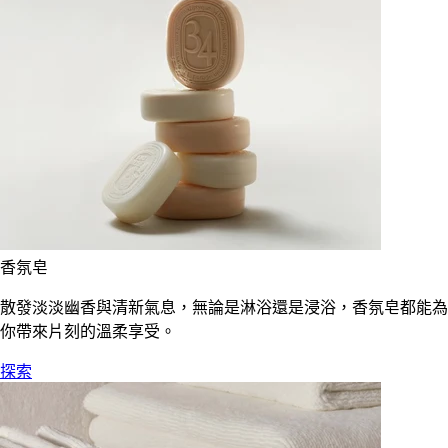
香氛皂
散發淡淡幽香與清新氣息，無論是淋浴還是浸浴，香氛皂都能為
你帶來片刻的溫柔享受。
探索