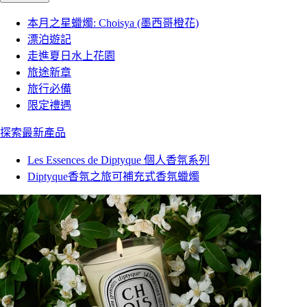
本月之星蠟燭: Choisya (墨西哥橙花)
漂泊遊記
走進夏日水上花園
旅途新章
旅行必備
限定禮遇
探索最新產品
Les Essences de Diptyque 個人香氛系列
Diptyque香氛之旅可補充式香氛蠟燭