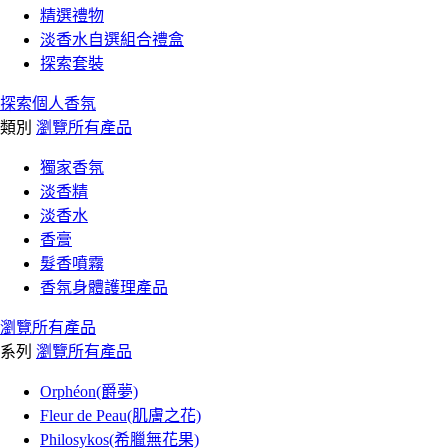
精選禮物
淡香水自選組合禮盒
探索套裝
探索個人香氛
類別
瀏覽所有產品
獨家香氛
淡香精
淡香水
香膏
髮香噴霧
香氛身體護理產品
瀏覽所有產品
系列
瀏覽所有產品
Orphéon(爵夢)
Fleur de Peau(肌膚之花)
Philosykos(希臘無花果)