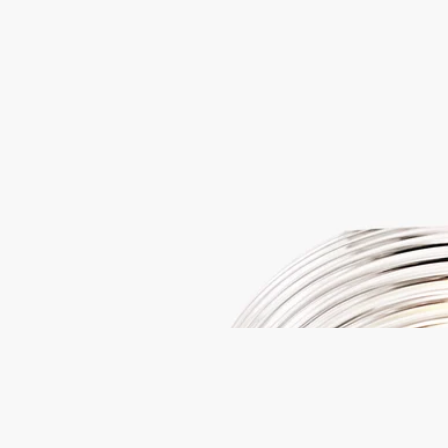
FRESNEL蠟燭燭罩
適合經典款和中型蠟
燭
嘴吹
由Jean-Marc Gady工作室為Diptyque設計，這裝飾品由玻璃大師
在Bresle(布雷勒)山谷生產。
閱讀更多
在這燭台中，與Augustin Fresnel(奧古斯丁·菲涅耳)發明的透鏡相
呼應，蠟燭火焰被衍射以產生石英燈效果——光線的蛻變。精品
置於玻璃製基座上。
閱讀更少
FRESNEL蠟燭燭罩
適合經典款和中型蠟