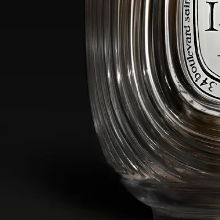
精湛技藝
現代光學奠基人 Augustin Fresnel 發明了這種透鏡，讓燈塔的光
線產生繞射，並強而有力地投射至最遙遠的船隻。有賴於玻璃製
造商 Waltersperger 與 Jean-Marc Gady 工作室的精湛工藝，這項技
術與 34 系列完美交織。這款透光燭台先透過半自動工序製作，
最後再以手部護膚之藝完成。這是一件非凡的傑作，能為你的居
家空間增添迷人氛圍。
特點
190克蠟燭專用
材質： 玻璃
重量： 470克