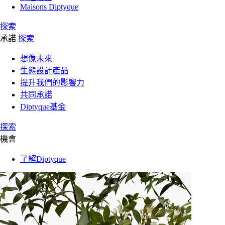
Maisons Diptyque
探索
承諾
探索
想像未來
生態設計產品
提升我們的影響力
共同承諾
Diptyque基金
探索
機會
了解Diptyque