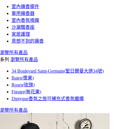
室內擴香擺件
車用擴香器
室內香氛噴霧
沙漏飄香座
家居護理
意想不到的擴香
瀏覽所有產品
系列
瀏覽所有產品
34 Boulevard Saint-Germain(聖日爾曼大道34號)
Baies(漿果)
Roses(玫瑰)
Figuier(無花果)
Diptyque香氛之旅可補充式香氛蠟燭
瀏覽所有產品