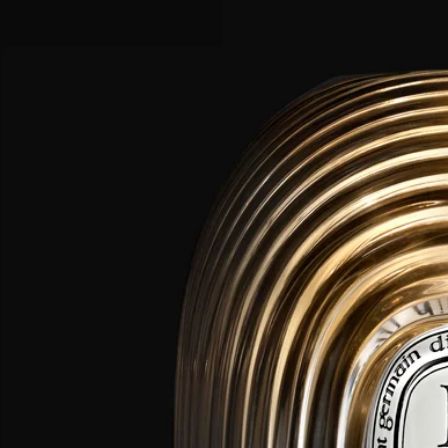
動的漣漪。
簡約透亮的火柴座、蠟燭座與玻璃蠟燭配飾組合，讓光線傾瀉而
過；隨着日光推移，光影明暗交替，以舞動的光芒為你的室內空
間注入生機。
使用方法
為確保使用蠟燭座時的安全、品質及耐用度，請遵守以下規則：
- 當蠟剩餘少於 5 毫米，或露出支撐燭芯的三腳架時，請勿點燃
蠟燭。
- 每次點燃蠟燭罐內的蠟燭時，請勿連續燃燒超過 4 小時。
- 切勿在無人看管的情況下，任由蠟燭罐內的蠟燭燃燒。
- 當蠟燭正在燃燒或蠟仍呈液態時，切勿移動蠟燭座。
- 請勿將燃燒中的蠟燭置於當風處，或直接放在貴重的表面上。
- 請放置於兒童、寵物及紡織品無法觸及之處。
清潔說明：請以微濕的軟布擦拭本產品。