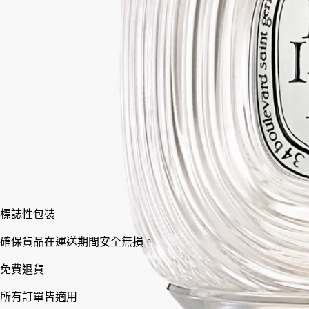
在這燭台中，與Augustin Fresnel(奧古斯丁·菲涅耳)發明的透鏡相
呼應，蠟燭火焰被衍射以產生石英燈效果——光線的蛻變。精品
置於玻璃製基座上。
閱讀更少
標準
加入購物車
HK$3,900
標誌性包裝
確保貨品在運送期間安全無損。