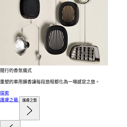
隨行的香氛儀式
重塑的車用擴香讓每段旅程都化為一場感官之旅。
探索
護膚之藝
護膚之藝