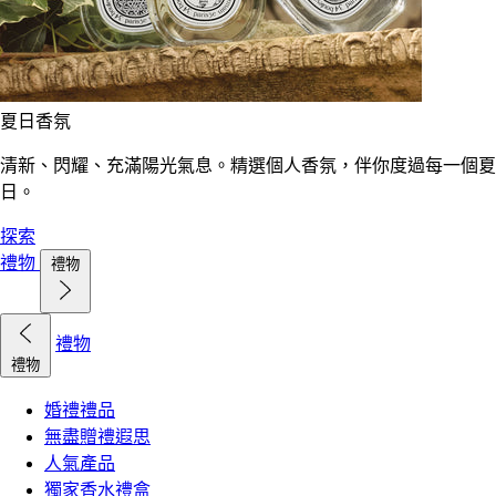
夏日香氛
清新、閃耀、充滿陽光氣息。精選個人香氛，伴你度過每一個夏
日。
探索
禮物
禮物
禮物
禮物
婚禮禮品
無盡贈禮遐思
人氣產品
獨家香水禮盒