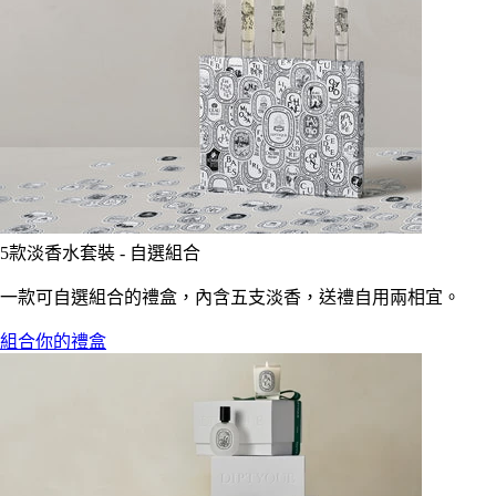
5款淡香水套裝 - 自選組合
一款可自選組合的禮盒，內含五支淡香，送禮自用兩相宜。
組合你的禮盒