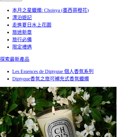
本月之星蠟燭: Choisya (墨西哥橙花)
漂泊遊記
走進夏日水上花園
旅途新章
旅行必備
限定禮遇
探索最新產品
Les Essences de Diptyque 個人香氛系列
Diptyque香氛之旅可補充式香氛蠟燭