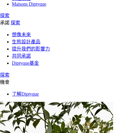
Maisons Diptyque
探索
承諾
探索
想像未來
生態設計產品
提升我們的影響力
共同承諾
Diptyque基金
探索
機會
了解Diptyque