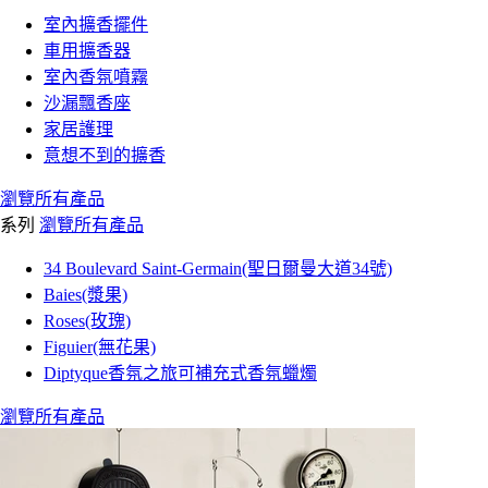
室內擴香擺件
車用擴香器
室內香氛噴霧
沙漏飄香座
家居護理
意想不到的擴香
瀏覽所有產品
系列
瀏覽所有產品
34 Boulevard Saint-Germain(聖日爾曼大道34號)
Baies(漿果)
Roses(玫瑰)
Figuier(無花果)
Diptyque香氛之旅可補充式香氛蠟燭
瀏覽所有產品