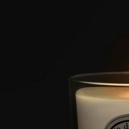
特點
- 適合小型房間
- 香氣漸進而持久（約20分鐘後達到最佳效果）。
- 蠟燭擺放空間沒有限制，但須有人監督。
- 容量：70克
- 燃燒時間：約20小時
- 規格：高7厘米；直徑6厘米
成分
如欲探索標籤指引，
請按此。
請注意：Diptyque產品的成分表會定期更新。使用前，請務必查
閱產品包裝上列出的成分，以確保適合你的個人需要。