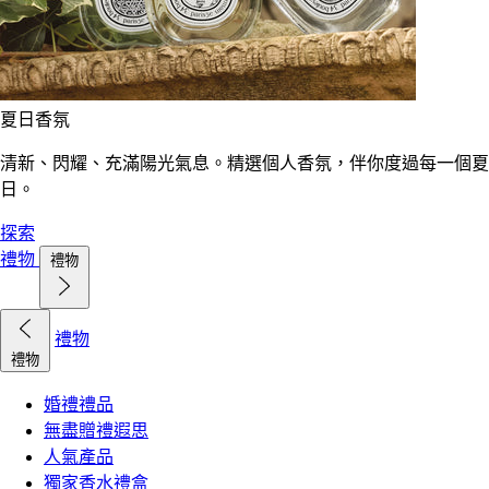
夏日香氛
清新、閃耀、充滿陽光氣息。精選個人香氛，伴你度過每一個夏
日。
探索
禮物
禮物
禮物
禮物
婚禮禮品
無盡贈禮遐思
人氣產品
獨家香水禮盒