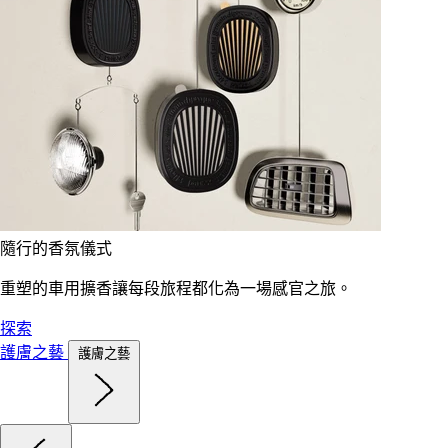
隨行的香氛儀式
重塑的車用擴香讓每段旅程都化為一場感官之旅。
探索
護膚之藝
護膚之藝