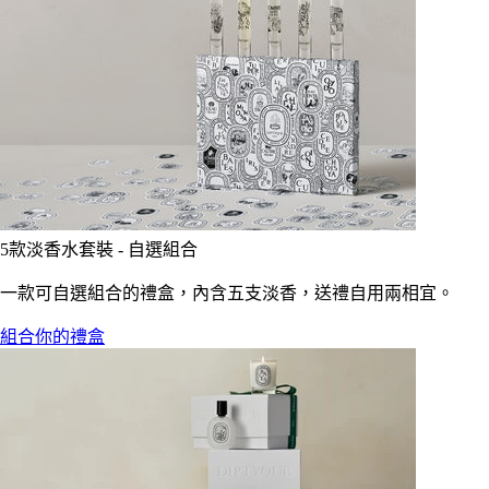
5款淡香水套裝 - 自選組合
一款可自選組合的禮盒，內含五支淡香，送禮自用兩相宜。
組合你的禮盒