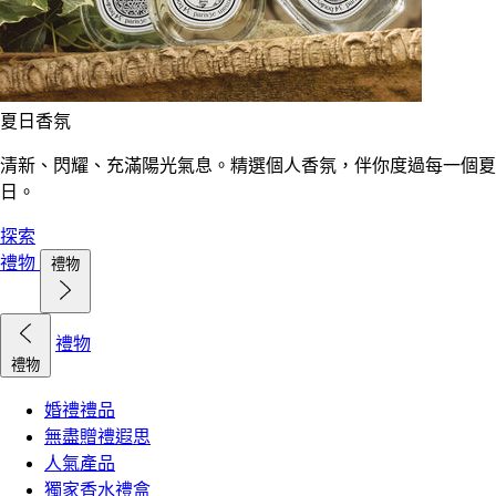
夏日香氛
清新、閃耀、充滿陽光氣息。精選個人香氛，伴你度過每一個夏
日。
探索
禮物
禮物
禮物
禮物
婚禮禮品
無盡贈禮遐思
人氣產品
獨家香水禮盒