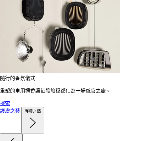
隨行的香氛儀式
重塑的車用擴香讓每段旅程都化為一場感官之旅。
探索
護膚之藝
護膚之藝