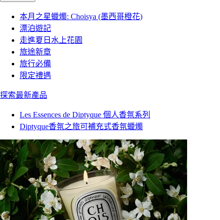
本月之星蠟燭: Choisya (墨西哥橙花)
漂泊遊記
走進夏日水上花園
旅途新章
旅行必備
限定禮遇
探索最新產品
Les Essences de Diptyque 個人香氛系列
Diptyque香氛之旅可補充式香氛蠟燭