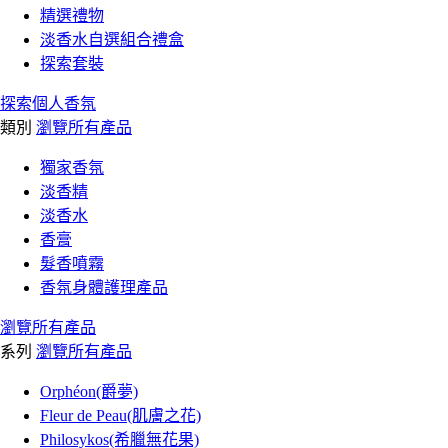
精選禮物
淡香水自選組合禮盒
探索套裝
探索個人香氛
類別
瀏覽所有產品
獨家香氛
淡香精
淡香水
香膏
髮香噴霧
香氛身體護理產品
瀏覽所有產品
系列
瀏覽所有產品
Orphéon(爵夢)
Fleur de Peau(肌膚之花)
Philosykos(希臘無花果)