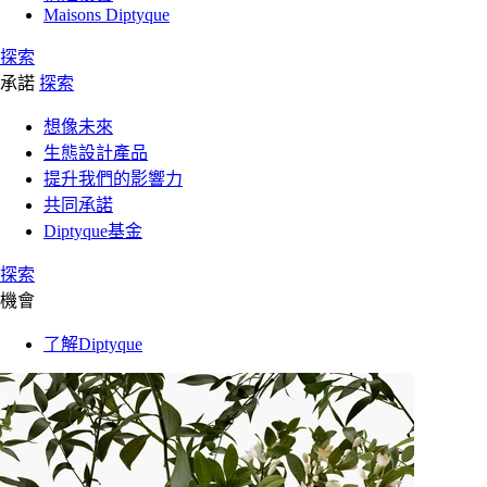
Maisons Diptyque
探索
承諾
探索
想像未來
生態設計產品
提升我們的影響力
共同承諾
Diptyque基金
探索
機會
了解Diptyque