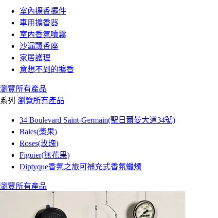
室內擴香擺件
車用擴香器
室內香氛噴霧
沙漏飄香座
家居護理
意想不到的擴香
瀏覽所有產品
系列
瀏覽所有產品
34 Boulevard Saint-Germain(聖日爾曼大道34號)
Baies(漿果)
Roses(玫瑰)
Figuier(無花果)
Diptyque香氛之旅可補充式香氛蠟燭
瀏覽所有產品