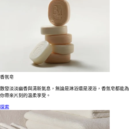
香氛皂
散發淡淡幽香與清新氣息，無論是淋浴還是浸浴，香氛皂都能為
你帶來片刻的溫柔享受。
探索