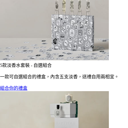
5款淡香水套裝 - 自選組合
一款可自選組合的禮盒，內含五支淡香，送禮自用兩相宜。
組合你的禮盒