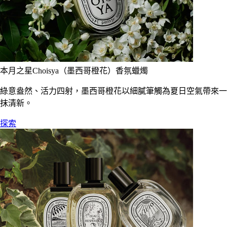
本月之星Choisya（墨西哥橙花）香氛蠟燭
綠意盎然、活力四射，墨西哥橙花以細膩筆觸為夏日空氣帶來一
抹清新。
探索