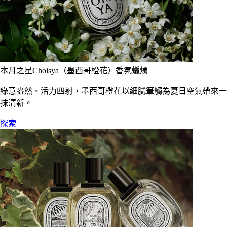
本月之星Choisya（墨西哥橙花）香氛蠟燭
綠意盎然、活力四射，墨西哥橙花以細膩筆觸為夏日空氣帶來一
抹清新。
探索