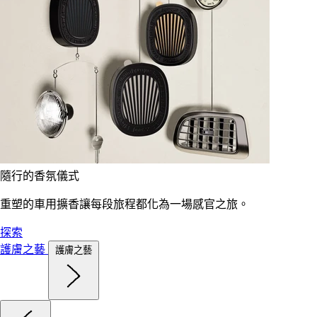
隨行的香氛儀式
重塑的車用擴香讓每段旅程都化為一場感官之旅。
探索
護膚之藝
護膚之藝