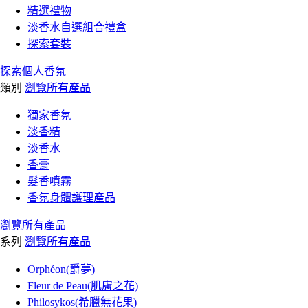
精選禮物
淡香水自選組合禮盒
探索套裝
探索個人香氛
類別
瀏覽所有產品
獨家香氛
淡香精
淡香水
香膏
髮香噴霧
香氛身體護理產品
瀏覽所有產品
系列
瀏覽所有產品
Orphéon(爵夢)
Fleur de Peau(肌膚之花)
Philosykos(希臘無花果)