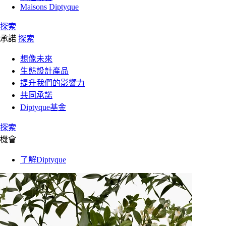
Maisons Diptyque
探索
承諾
探索
想像未來
生態設計產品
提升我們的影響力
共同承諾
Diptyque基金
探索
機會
了解Diptyque