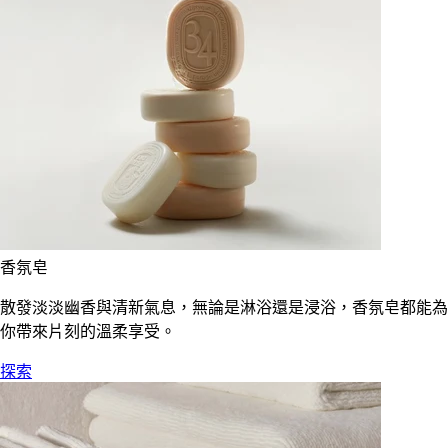
香氛皂
散發淡淡幽香與清新氣息，無論是淋浴還是浸浴，香氛皂都能為
你帶來片刻的溫柔享受。
探索