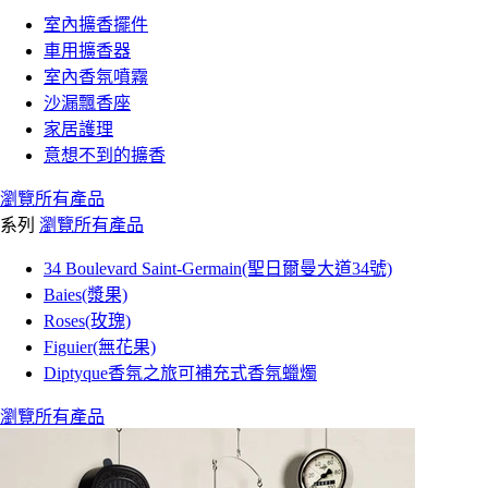
室內擴香擺件
車用擴香器
室內香氛噴霧
沙漏飄香座
家居護理
意想不到的擴香
瀏覽所有產品
系列
瀏覽所有產品
34 Boulevard Saint-Germain(聖日爾曼大道34號)
Baies(漿果)
Roses(玫瑰)
Figuier(無花果)
Diptyque香氛之旅可補充式香氛蠟燭
瀏覽所有產品