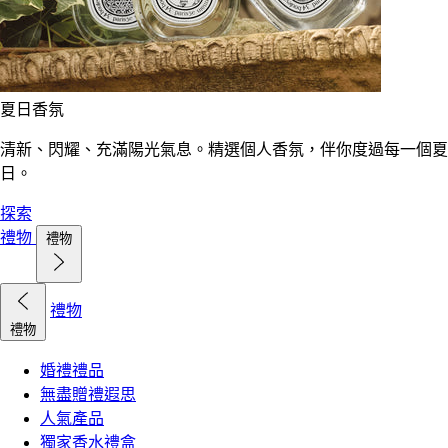
夏日香氛
清新、閃耀、充滿陽光氣息。精選個人香氛，伴你度過每一個夏
日。
探索
禮物
禮物
禮物
禮物
婚禮禮品
無盡贈禮遐思
人氣產品
獨家香水禮盒