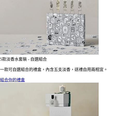
5款淡香水套裝 - 自選組合
一款可自選組合的禮盒，內含五支淡香，送禮自用兩相宜。
組合你的禮盒