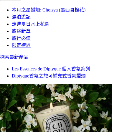
本月之星蠟燭: Choisya (墨西哥橙花)
漂泊遊記
走進夏日水上花園
旅途新章
旅行必備
限定禮遇
探索最新產品
Les Essences de Diptyque 個人香氛系列
Diptyque香氛之旅可補充式香氛蠟燭