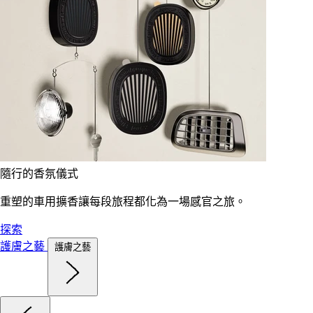
隨行的香氛儀式
重塑的車用擴香讓每段旅程都化為一場感官之旅。
探索
護膚之藝
護膚之藝