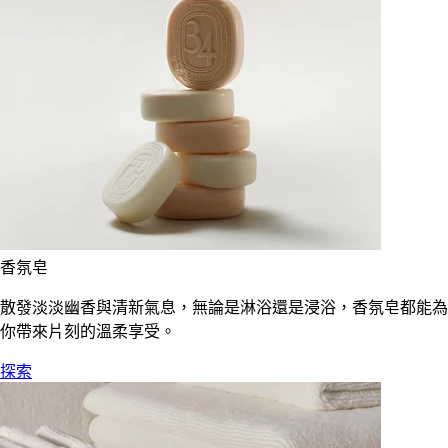
香氛皂
散發淡淡幽香與清新氣息，無論是淋浴還是浸浴，香氛皂都能為
你帶來片刻的溫柔享受。
探索