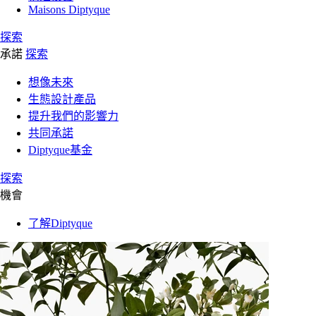
Maisons Diptyque
探索
承諾
探索
想像未來
生態設計產品
提升我們的影響力
共同承諾
Diptyque基金
探索
機會
了解Diptyque