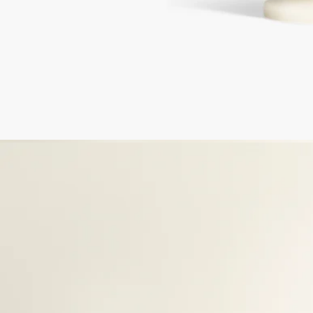
完全透明
你想了解更多關於我們的合作夥伴及原材料來源嗎？
瀏覽我們的透明度平台
葡萄牙製造
此產品於葡萄牙製造。
經典裝飾
墨黑色與蠟質象牙白。這兩種 Diptyque 標誌性的雋永色調，點
綴著裝飾擺設，為家居氛圍帶來蛻變。