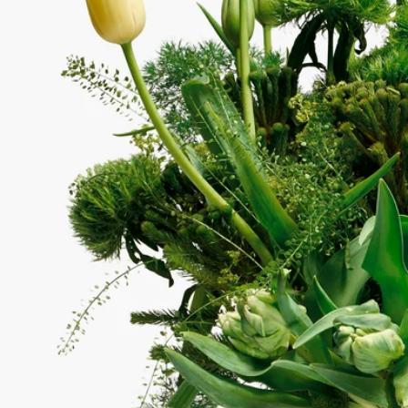
精湛技藝
50多年來，這家坐落於法蒂瑪（Fatima）市郊的葡萄牙家族企
業，一直致力製作舉世無雙的精美蠟製品。故事源於品牌創辦人
為鄰近教堂製作宗教蠟燭。這些蠟必須具備頂級品質，以確保蠟
燭在整個宗教遊行期間都能持續燃燒，並在移動過程中保持完好
形狀。時至今日，儘管時代變遷，Manulena 蠟的卓越品質依然
如一。無論是極簡還是繁複的設計，Manulena 蠟都能完美駕
馭，更是製作 diptyque 花瓶的絕佳原料。這些花瓶是麥地奇
（Médici）時期的現代復刻版，並飾有白色素瓷浮雕圖案。
Manulena 蠟質地堅實而柔韌，非常適合盛載清水與花卉，並會
隨著歲月流逝展現出迷人的光澤。
使用方法
- 如需清潔此產品，請使用微濕的軟布
- 請勿將蠟製品直接放置於木材等脆弱表面上，以免留下痕跡或