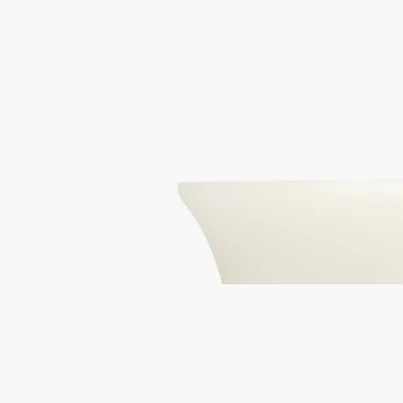
白色蠟製花瓶
大型
蠟
這白蠟大花瓶由Jean-Marc Gady工作室為 Diptyque設計，在葡萄
牙優質工場手工製作而成。
閱讀更多
以白色圓獎章為裝飾，靈感來自美第奇花瓶形狀，這獨特的水和
鮮花容器，隨著時間流逝，會呈現古銅色調。
閱讀更少
最暢銷產品
白色蠟製花瓶
大型