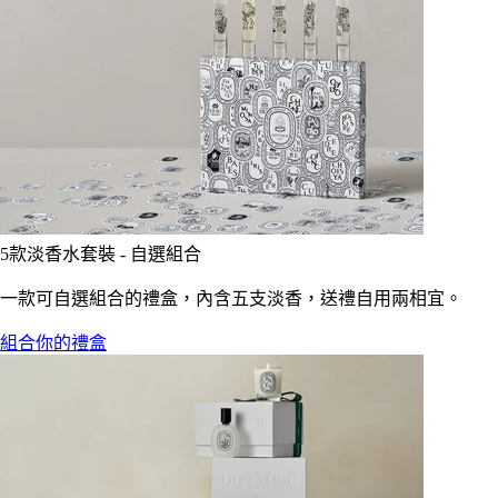
5款淡香水套裝 - 自選組合
一款可自選組合的禮盒，內含五支淡香，送禮自用兩相宜。
組合你的禮盒