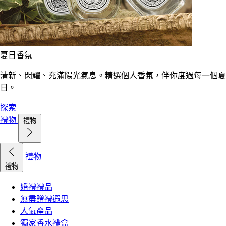
夏日香氛
清新、閃耀、充滿陽光氣息。精選個人香氛，伴你度過每一個夏
日。
探索
禮物
禮物
禮物
禮物
婚禮禮品
無盡贈禮遐思
人氣產品
獨家香水禮盒