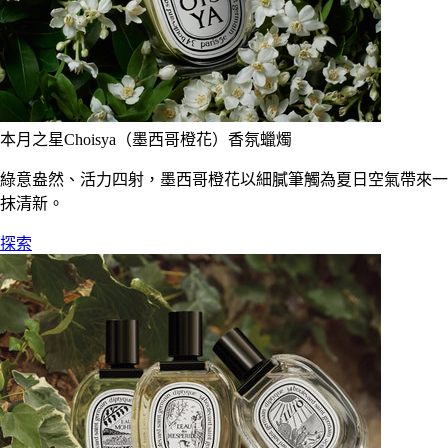
本月之星Choisya（墨西哥橙花）香氛蠟燭
綠意盎然、活力四射，墨西哥橙花以細膩筆觸為夏日空氣帶來一
抹清新。
探索