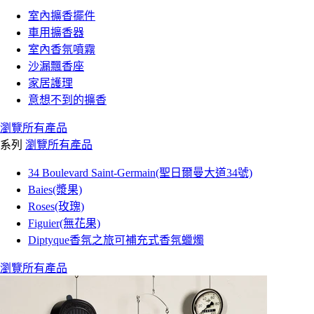
室內擴香擺件
車用擴香器
室內香氛噴霧
沙漏飄香座
家居護理
意想不到的擴香
瀏覽所有產品
系列
瀏覽所有產品
34 Boulevard Saint-Germain(聖日爾曼大道34號)
Baies(漿果)
Roses(玫瑰)
Figuier(無花果)
Diptyque香氛之旅可補充式香氛蠟燭
瀏覽所有產品