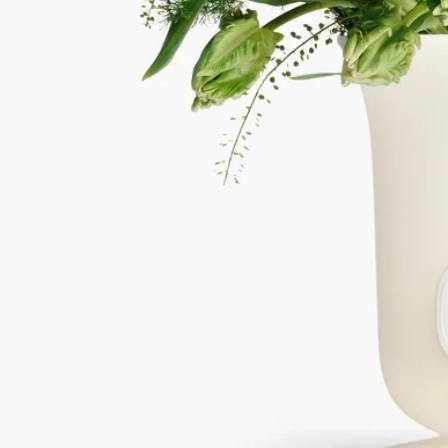
污漬
- 請將此產品遠離極端熱源（如壁爐、暖爐或陽光直射處）。
特點
材質： 蠟製花瓶和瓷器浮雕
重量： 1380克
規格： 直徑17厘米；高26.5厘米
用一塊柔軟的微濕的布清潔作品。遠離任何過熱熱源（壁爐、暖
氣片、陽光直射等）
承諾
工藝
此產品於葡萄牙製造。