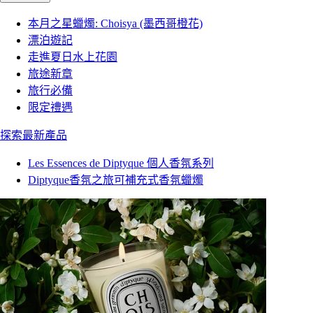
本月之星蠟燭: Choisya (墨西哥橙花)
漂泊遊記
走進夏日水上花園
旅途新章
旅行必備
限定禮遇
探索最新產品
Les Essences de Diptyque 個人香氛系列
Diptyque香氛之旅可補充式香氛蠟燭