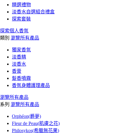
精選禮物
淡香水自選組合禮盒
探索套裝
探索個人香氛
類別
瀏覽所有產品
獨家香氛
淡香精
淡香水
香膏
髮香噴霧
香氛身體護理產品
瀏覽所有產品
系列
瀏覽所有產品
Orphéon(爵夢)
Fleur de Peau(肌膚之花)
Philosykos(希臘無花果)