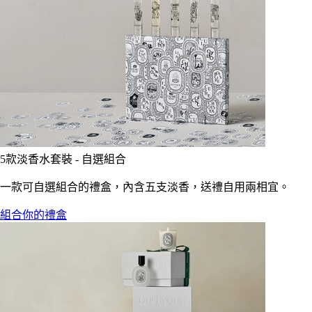
5款淡香水套裝 - 自選組合
一款可自選組合的禮盒，內含五支淡香，送禮自用兩相宜。
組合你的禮盒