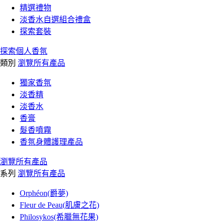
精選禮物
淡香水自選組合禮盒
探索套裝
探索個人香氛
類別
瀏覽所有產品
獨家香氛
淡香精
淡香水
香膏
髮香噴霧
香氛身體護理產品
瀏覽所有產品
系列
瀏覽所有產品
Orphéon(爵夢)
Fleur de Peau(肌膚之花)
Philosykos(希臘無花果)