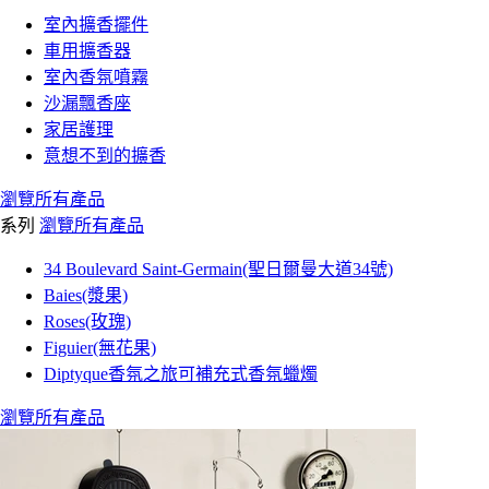
室內擴香擺件
車用擴香器
室內香氛噴霧
沙漏飄香座
家居護理
意想不到的擴香
瀏覽所有產品
系列
瀏覽所有產品
34 Boulevard Saint-Germain(聖日爾曼大道34號)
Baies(漿果)
Roses(玫瑰)
Figuier(無花果)
Diptyque香氛之旅可補充式香氛蠟燭
瀏覽所有產品