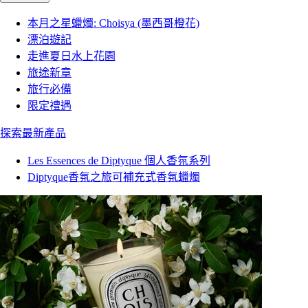
本月之星蠟燭: Choisya (墨西哥橙花)
漂泊遊記
走進夏日水上花園
旅途新章
旅行必備
限定禮遇
探索最新產品
Les Essences de Diptyque 個人香氛系列
Diptyque香氛之旅可補充式香氛蠟燭