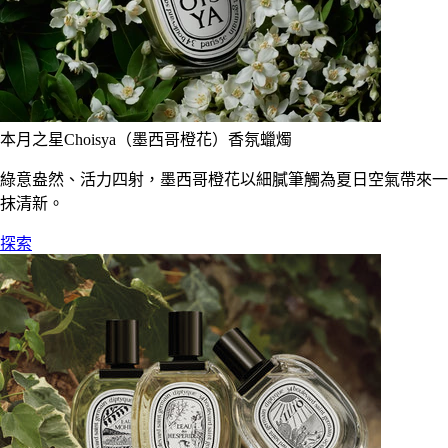
本月之星Choisya（墨西哥橙花）香氛蠟燭
綠意盎然、活力四射，墨西哥橙花以細膩筆觸為夏日空氣帶來一
抹清新。
探索