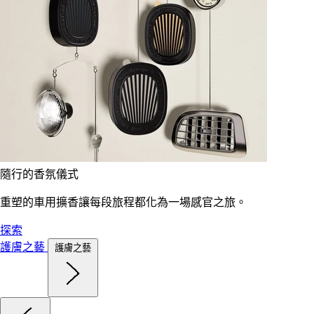
隨行的香氛儀式
重塑的車用擴香讓每段旅程都化為一場感官之旅。
探索
護膚之藝
護膚之藝