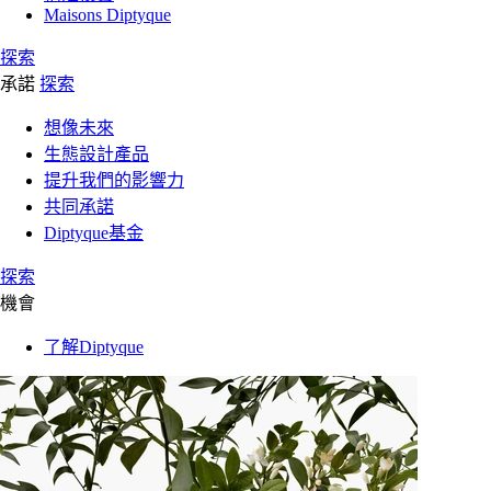
Maisons Diptyque
探索
承諾
探索
想像未來
生態設計產品
提升我們的影響力
共同承諾
Diptyque基金
探索
機會
了解Diptyque