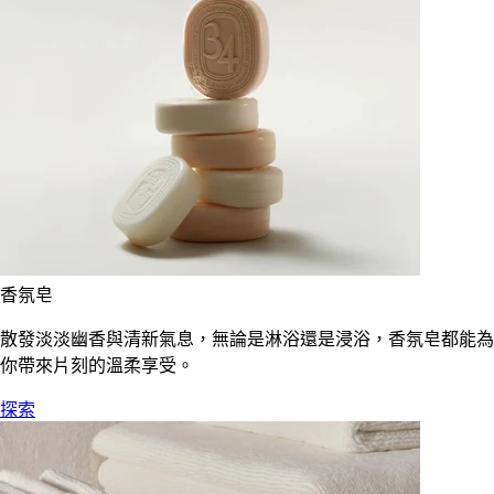
香氛皂
散發淡淡幽香與清新氣息，無論是淋浴還是浸浴，香氛皂都能為
你帶來片刻的溫柔享受。
探索