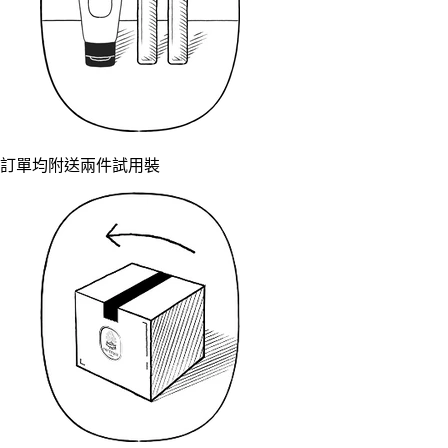
訂單均附送兩件試用裝