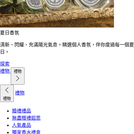
夏日香氛
清新、閃耀、充滿陽光氣息。精選個人香氛，伴你度過每一個夏
日。
探索
禮物
禮物
禮物
禮物
婚禮禮品
無盡贈禮遐思
人氣產品
獨家香水禮盒