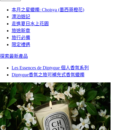
本月之星蠟燭: Choisya (墨西哥橙花)
漂泊遊記
走進夏日水上花園
旅途新章
旅行必備
限定禮遇
探索最新產品
Les Essences de Diptyque 個人香氛系列
Diptyque香氛之旅可補充式香氛蠟燭