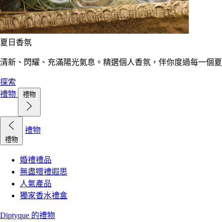
夏日香氛
清新、閃耀、充滿陽光氣息。精選個人香氛，伴你度過每一個夏
探索
禮物
禮物
禮物
禮物
婚禮禮品
無盡贈禮遐思
人氣產品
獨家香水禮盒
Diptyque 的禮物