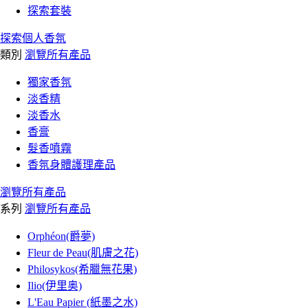
探索套裝
探索個人香氛
類別
瀏覽所有產品
獨家香氛
淡香精
淡香水
香膏
髮香噴霧
香氛身體護理產品
瀏覽所有產品
系列
瀏覽所有產品
Orphéon(爵夢)
Fleur de Peau(肌膚之花)
Philosykos(希臘無花果)
Ilio(伊里奥)
L'Eau Papier (紙墨之水)