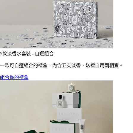
5款淡香水套裝 - 自選組合
一款可自選組合的禮盒，內含五支淡香，送禮自用兩相宜。
組合你的禮盒