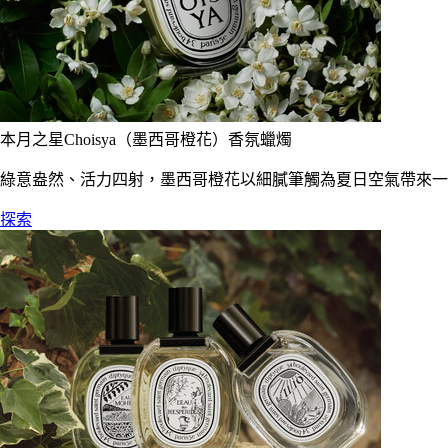
本月之星Choisya（墨西哥橙花）香氛蠟燭
綠意盎然、活力四射，墨西哥橙花以細膩筆觸為夏日空氣帶來一
探索