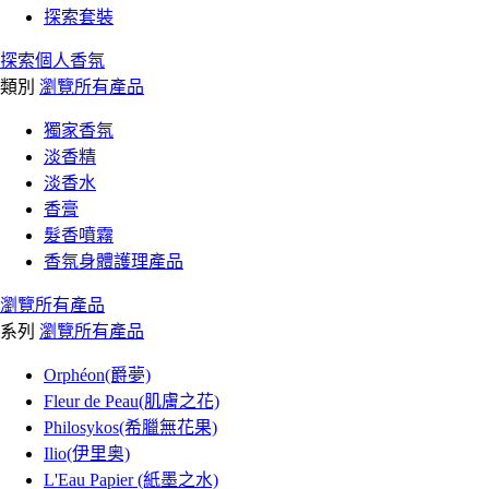
探索套裝
探索個人香氛
類別
瀏覽所有產品
獨家香氛
淡香精
淡香水
香膏
髮香噴霧
香氛身體護理產品
瀏覽所有產品
系列
瀏覽所有產品
Orphéon(爵夢)
Fleur de Peau(肌膚之花)
Philosykos(希臘無花果)
Ilio(伊里奥)
L'Eau Papier (紙墨之水)