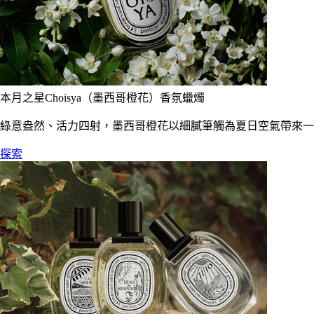
本月之星Choisya（墨西哥橙花）香氛蠟燭
綠意盎然、活力四射，墨西哥橙花以細膩筆觸為夏日空氣帶來一
探索