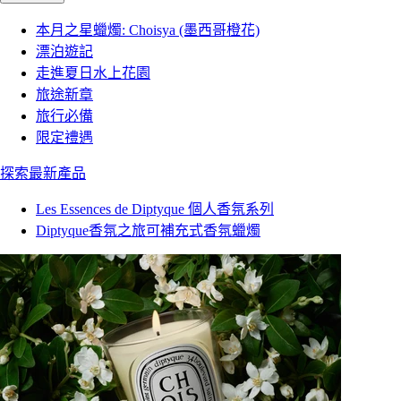
本月之星蠟燭: Choisya (墨西哥橙花)
漂泊遊記
走進夏日水上花園
旅途新章
旅行必備
限定禮遇
探索最新產品
Les Essences de Diptyque 個人香氛系列
Diptyque香氛之旅可補充式香氛蠟燭