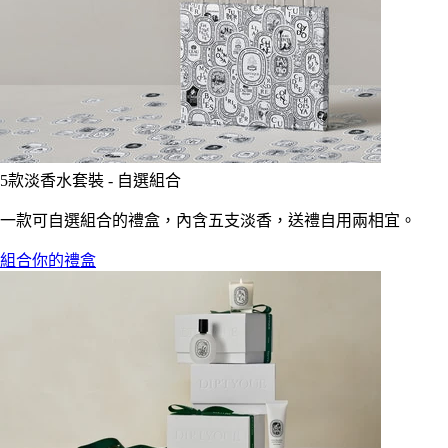
5款淡香水套裝 - 自選組合
一款可自選組合的禮盒，內含五支淡香，送禮自用兩相宜。
組合你的禮盒