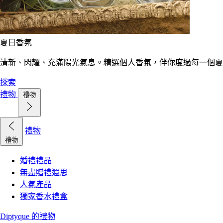
夏日香氛
清新、閃耀、充滿陽光氣息。精選個人香氛，伴你度過每一個夏
探索
禮物
禮物
禮物
禮物
婚禮禮品
無盡贈禮遐思
人氣產品
獨家香水禮盒
Diptyque 的禮物