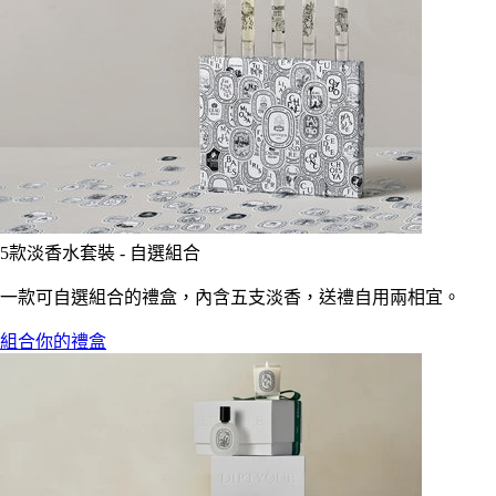
5款淡香水套裝 - 自選組合
一款可自選組合的禮盒，內含五支淡香，送禮自用兩相宜。
組合你的禮盒