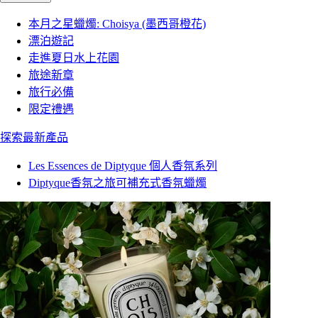
本月之星蠟燭: Choisya (墨西哥橙花)
漂泊遊記
走進夏日水上花園
旅途新章
旅行必備
限定禮遇
探索最新產品
Les Essences de Diptyque 個人香氛系列
Diptyque香氛之旅可補充式香氛蠟燭