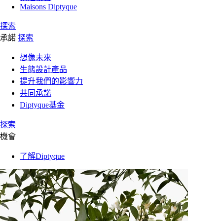
Maisons Diptyque
探索
承諾
探索
想像未來
生態設計產品
提升我們的影響力
共同承諾
Diptyque基金
探索
機會
了解Diptyque