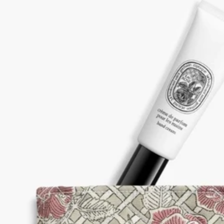
這件全手工製作的產品，是採用傳統印度木刻印花工藝製作而
成。
這項歷史悠久的工藝，涉及連續圖案在布料上的使用方法：利用
塗上墨水的雕刻木塊，將圖案逐水印上，每塊木塊對應一種色
調。單是印製一米長的布料，便需耗時兩小時。工匠憑藉出神入
化的技藝與極致的精準度，將層層色調完美疊加，生動地展現出
他們無可比擬的專業造詣。
在絎縫過程中，手工引導的明線點綴了圖案中的各個細節，為品
牌圖形宇宙中的設計注入生命力。你或許還會發現色調與圖案中
存在著些微差異。這是產品完全透過手部護膚之藝製作而產生的
自然結果，也讓每一件產品都成為獨特作品。
使用方法
- 請以低溫機洗，並選擇輕柔洗滌模式