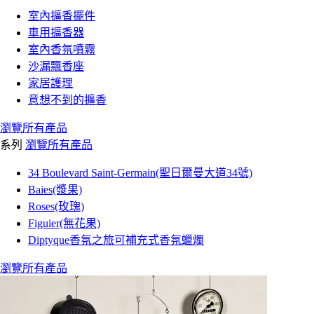
室內擴香擺件
車用擴香器
室內香氛噴霧
沙漏飄香座
家居護理
意想不到的擴香
瀏覽所有產品
系列
瀏覽所有產品
34 Boulevard Saint-Germain(聖日爾曼大道34號)
Baies(漿果)
Roses(玫瑰)
Figuier(無花果)
Diptyque香氛之旅可補充式香氛蠟燭
瀏覽所有產品