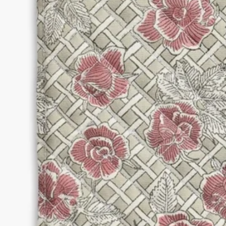
- 內層具備防潑水及防污功能，讓產品更易於打理
- 有關護理指示，請參閱產品內側的標籤
特點
— 材料：100%純棉，內襯防水防污
— 重量：102g
— 規格：28cm x 20cm
— 低溫精細機洗
— 內襯為防水防污材料，便於護理
— 護理建議位於產品內側標籤
承諾