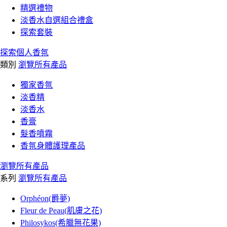
精選禮物
淡香水自選組合禮盒
探索套裝
探索個人香氛
類別
瀏覽所有產品
獨家香氛
淡香精
淡香水
香膏
髮香噴霧
香氛身體護理產品
瀏覽所有產品
系列
瀏覽所有產品
Orphéon(爵夢)
Fleur de Peau(肌膚之花)
Philosykos(希臘無花果)