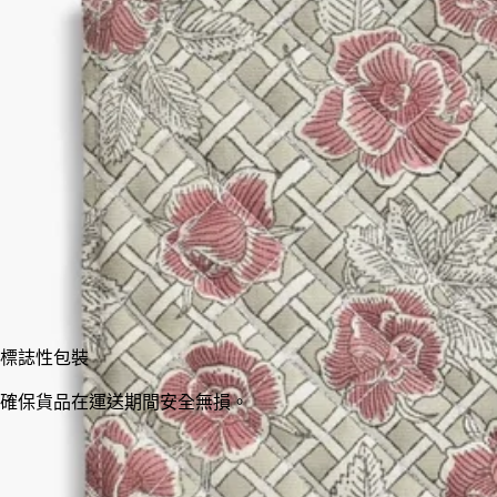
Eau Rose(玫瑰之水)經典圖案向同名香水及其芬芳景致致敬。兼
具詩意與實用的收納袋，可配襯同款小型收納袋使用。由藝術家
Pierre Marie設計。
閱讀更少
小型
中型
加入購物車
HK$920
標誌性包裝
確保貨品在運送期間安全無損。
採用印度傳統工藝手工製作。