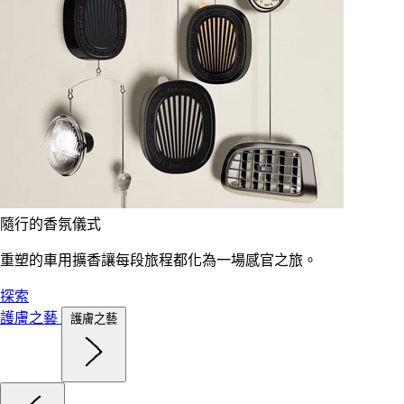
隨行的香氛儀式
重塑的車用擴香讓每段旅程都化為一場感官之旅。
探索
護膚之藝
護膚之藝