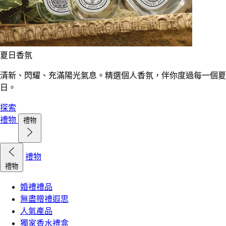
夏日香氛
清新、閃耀、充滿陽光氣息。精選個人香氛，伴你度過每一個夏
日。
探索
禮物
禮物
禮物
禮物
婚禮禮品
無盡贈禮遐思
人氣產品
獨家香水禮盒