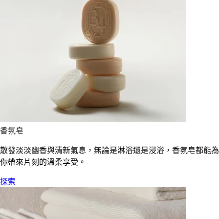
香氛皂
散發淡淡幽香與清新氣息，無論是淋浴還是浸浴，香氛皂都能為
你帶來片刻的溫柔享受。
探索