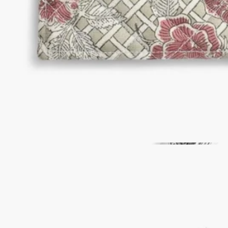
故事
承諾
精湛技藝
使用方法
特點
故事
藝術與材質。Diptyque 始終深諳設計與非凡工藝的重要性，精心
打造出一系列點綴著詩意插畫的手工浴室配飾。這些雋永的物件
能以千變萬化的方式完美配搭，每一件皆飾有源自品牌歷史的經
典迷人圖案。它們是你日常香氛保養體驗的完美良伴，為每一間
浴室營造出獨一無二的氛圍。
精湛技藝