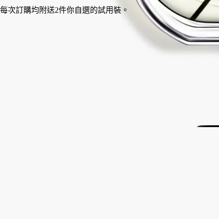
法國製造，完全透明。可無限次替換補充裝。
故事
承諾
成分
故事
在沙漠的陽光下，古城遺址讓位於沙丘。兩位旅行者沿著小路緩
緩前行，皮革筆記本上寫滿了夜幕降臨前的素描......在Diptyque
的歷史中，有許多這樣的回憶。從一開始，中東及其想像中的世
界就為我們的創作提供了靈感。從60年代初開始，品牌創始人們
就走遍了中東的道路，走過了中東的風景。
Eau Rihla喚醒了這些旅程，激發了這款香精的靈感，它是一個漫