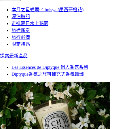
本月之星蠟燭: Choisya (墨西哥橙花)
漂泊遊記
走進夏日水上花園
旅途新章
旅行必備
限定禮遇
探索最新產品
Les Essences de Diptyque 個人香氛系列
Diptyque香氛之旅可補充式香氛蠟燭