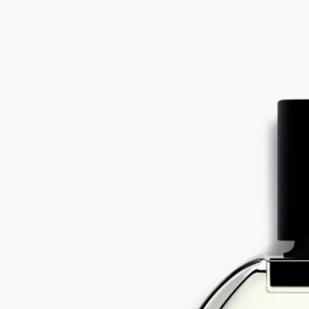
長的旅程故事，香精成分與皮革形成鮮明對比。從一開始，這款
香精就充滿了粉紅漿果的辛辣活力和阿特拉斯雪鬆的木香。然
後，與鳶尾花、香草和藏紅花接觸後，它變得溫暖柔軟，就像第
二層肌膚。
Rihla在阿拉伯語中意為「旅程」。這段旅程的嗅覺印記瞬間喚
醒了人們對其他領域的記憶，令人振奮，引人入勝。
Diptyque專門研發了一種皮革香調，作為Eau Rihla成分的一部
分。這是一種具有皮革香味的天然成分，取自中國杉木。這是一
種「植物」皮革，氣味令人回味。
成分
alcohol denat. (sd alcohol 40-b) - parfum (fragrance) - aqua (water) -
ethylhexyl methoxycinnamate geraniol - ethylhexyl salicylate - butyl
methoxydibenzoylmethane - alpha-isomethyl ionone -tocopherol -
limonene - eugenol - citronellol - methyl 2-octynoate - bht. vol. 79%