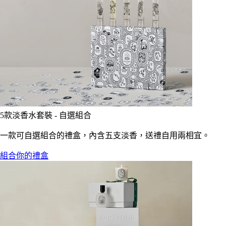
5款淡香水套裝 - 自選組合
一款可自選組合的禮盒，內含五支淡香，送禮自用兩相宜。
組合你的禮盒