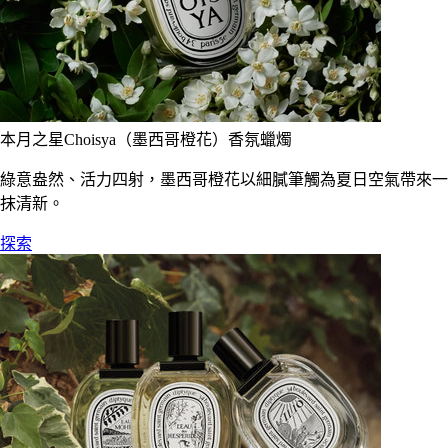
本月之星Choisya（墨西哥橙花）香氛蠟燭
綠意盎然、活力四射，墨西哥橙花以細膩筆觸為夏日空氣帶來一
抹清新。
探索