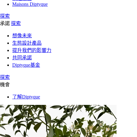
Maisons Diptyque
探索
承諾
探索
想像未來
生態設計產品
提升我們的影響力
共同承諾
Diptyque基金
探索
機會
了解Diptyque