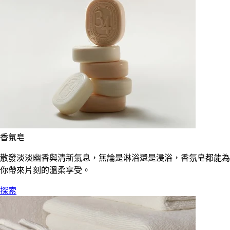
香氛皂
散發淡淡幽香與清新氣息，無論是淋浴還是浸浴，香氛皂都能為
你帶來片刻的溫柔享受。
探索