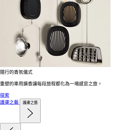
隨行的香氛儀式
重塑的車用擴香讓每段旅程都化為一場感官之旅。
探索
護膚之藝
護膚之藝