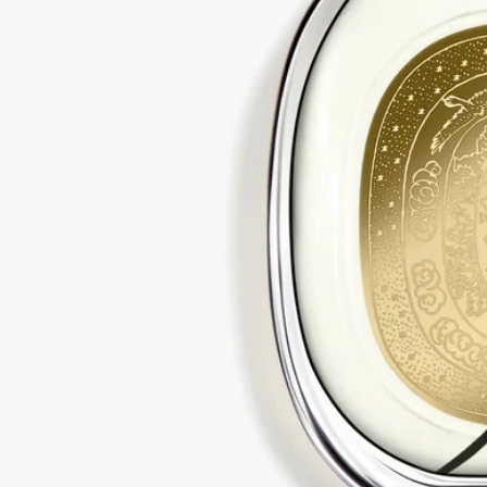
免責聲明：Diptyque 產品的成分列表會定期更新。在使用
Diptyque 產品前，請先查閱產品包裝上的成分列表，以確保有關
成分適合閣下使用。
承諾
法國製造
我們的所有個人香氛均為法國製造
完全透明
你想了解更多關於我們的合作夥伴及原材料來源嗎？
瀏覽我們的透明度平台
可補充式瓶子
我們標誌性的個人香氛瓶可於指定專門店重新注滿。只需帶同你
的空瓶前往指定的 Diptyque 專門店，即可補充香氛。
店舖列表