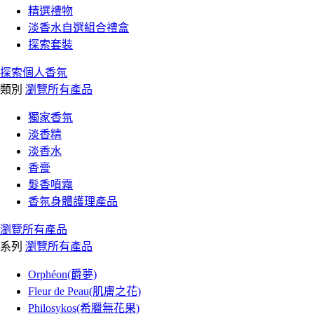
精選禮物
淡香水自選組合禮盒
探索套裝
探索個人香氛
類別
瀏覽所有產品
獨家香氛
淡香精
淡香水
香膏
髮香噴霧
香氛身體護理產品
瀏覽所有產品
系列
瀏覽所有產品
Orphéon(爵夢)
Fleur de Peau(肌膚之花)
Philosykos(希臘無花果)