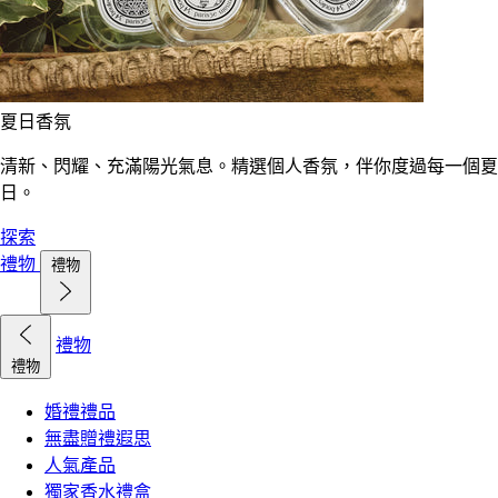
夏日香氛
清新、閃耀、充滿陽光氣息。精選個人香氛，伴你度過每一個夏
日。
探索
禮物
禮物
禮物
禮物
婚禮禮品
無盡贈禮遐思
人氣產品
獨家香水禮盒