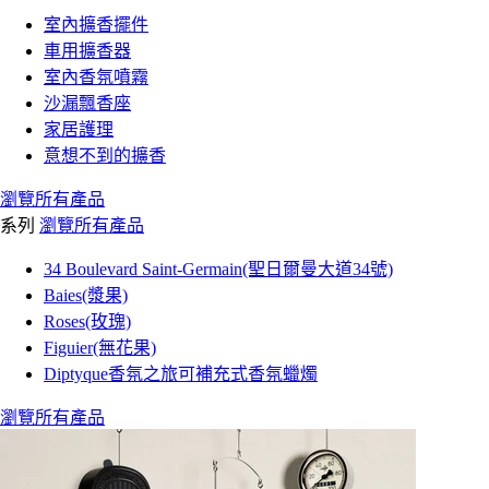
室內擴香擺件
車用擴香器
室內香氛噴霧
沙漏飄香座
家居護理
意想不到的擴香
瀏覽所有產品
系列
瀏覽所有產品
34 Boulevard Saint-Germain(聖日爾曼大道34號)
Baies(漿果)
Roses(玫瑰)
Figuier(無花果)
Diptyque香氛之旅可補充式香氛蠟燭
瀏覽所有產品