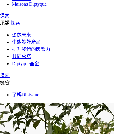
Maisons Diptyque
探索
承諾
探索
想像未來
生態設計產品
提升我們的影響力
共同承諾
Diptyque基金
探索
機會
了解Diptyque