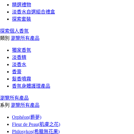
精選禮物
淡香水自選組合禮盒
探索套裝
探索個人香氛
類別
瀏覽所有產品
獨家香氛
淡香精
淡香水
香膏
髮香噴霧
香氛身體護理產品
瀏覽所有產品
系列
瀏覽所有產品
Orphéon(爵夢)
Fleur de Peau(肌膚之花)
Philosykos(希臘無花果)