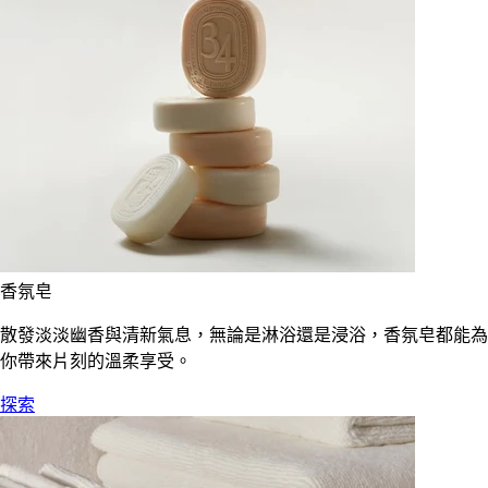
香氛皂
散發淡淡幽香與清新氣息，無論是淋浴還是浸浴，香氛皂都能為
你帶來片刻的溫柔享受。
探索