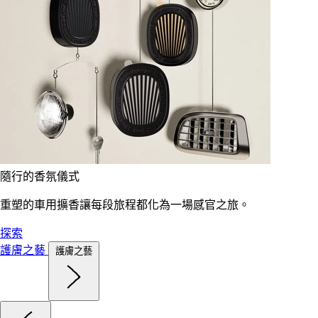
隨行的香氛儀式
重塑的車用擴香讓每段旅程都化為一場感官之旅。
探索
護膚之藝
護膚之藝