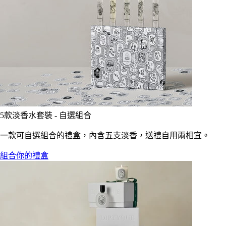
5款淡香水套裝 - 自選組合
一款可自選組合的禮盒，內含五支淡香，送禮自用兩相宜。
組合你的禮盒