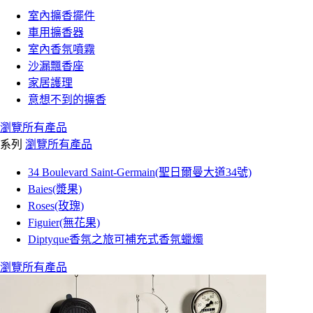
室內擴香擺件
車用擴香器
室內香氛噴霧
沙漏飄香座
家居護理
意想不到的擴香
瀏覽所有產品
系列
瀏覽所有產品
34 Boulevard Saint-Germain(聖日爾曼大道34號)
Baies(漿果)
Roses(玫瑰)
Figuier(無花果)
Diptyque香氛之旅可補充式香氛蠟燭
瀏覽所有產品