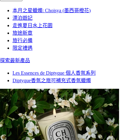
本月之星蠟燭: Choisya (墨西哥橙花)
漂泊遊記
走進夏日水上花園
旅途新章
旅行必備
限定禮遇
探索最新產品
Les Essences de Diptyque 個人香氛系列
Diptyque香氛之旅可補充式香氛蠟燭