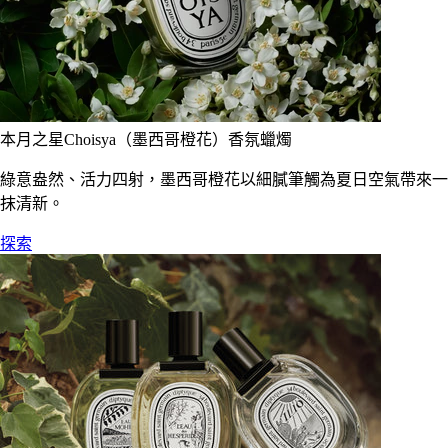
本月之星Choisya（墨西哥橙花）香氛蠟燭
綠意盎然、活力四射，墨西哥橙花以細膩筆觸為夏日空氣帶來一
抹清新。
探索