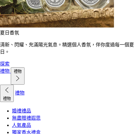
夏日香氛
清新、閃耀、充滿陽光氣息。精選個人香氛，伴你度過每一個夏
日。
探索
禮物
禮物
禮物
禮物
婚禮禮品
無盡贈禮遐思
人氣產品
獨家香水禮盒