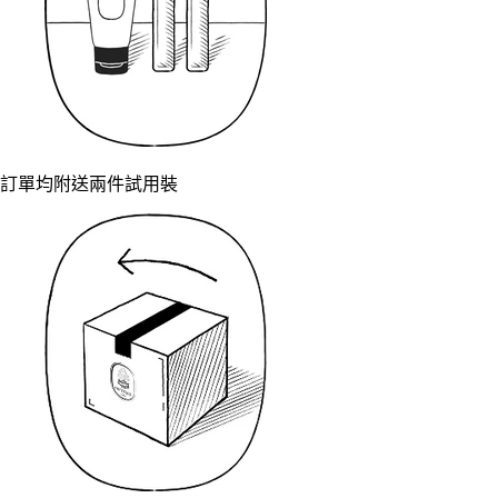
訂單均附送兩件試用裝