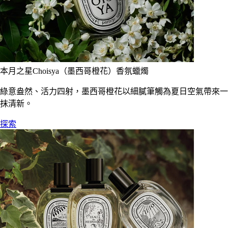
本月之星Choisya（墨西哥橙花）香氛蠟燭
綠意盎然、活力四射，墨西哥橙花以細膩筆觸為夏日空氣帶來一
抹清新。
探索