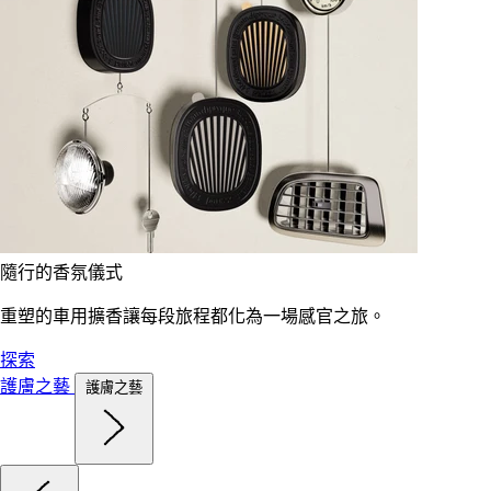
隨行的香氛儀式
重塑的車用擴香讓每段旅程都化為一場感官之旅。
探索
護膚之藝
護膚之藝