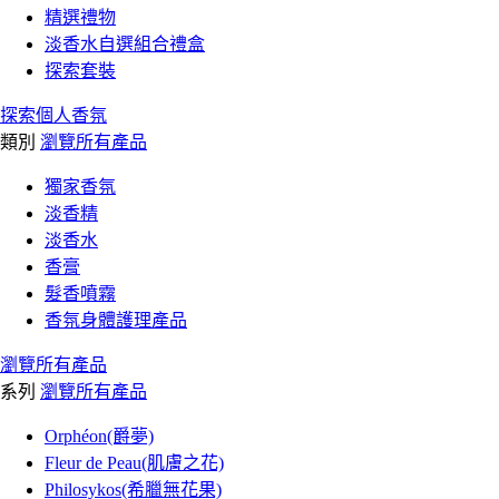
精選禮物
淡香水自選組合禮盒
探索套裝
探索個人香氛
類別
瀏覽所有產品
獨家香氛
淡香精
淡香水
香膏
髮香噴霧
香氛身體護理產品
瀏覽所有產品
系列
瀏覽所有產品
Orphéon(爵夢)
Fleur de Peau(肌膚之花)
Philosykos(希臘無花果)