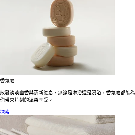
香氛皂
散發淡淡幽香與清新氣息，無論是淋浴還是浸浴，香氛皂都能為
你帶來片刻的溫柔享受。
探索