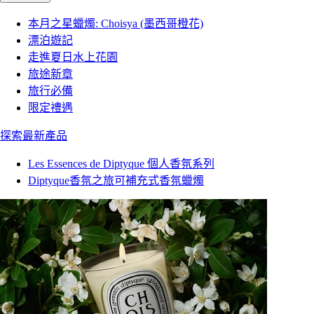
本月之星蠟燭: Choisya (墨西哥橙花)
漂泊遊記
走進夏日水上花園
旅途新章
旅行必備
限定禮遇
探索最新產品
Les Essences de Diptyque 個人香氛系列
Diptyque香氛之旅可補充式香氛蠟燭