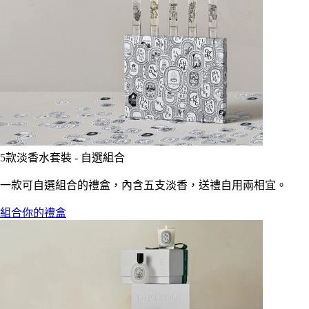
5款淡香水套裝 - 自選組合
一款可自選組合的禮盒，內含五支淡香，送禮自用兩相宜。
組合你的禮盒