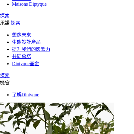
Maisons Diptyque
探索
承諾
探索
想像未來
生態設計產品
提升我們的影響力
共同承諾
Diptyque基金
探索
機會
了解Diptyque