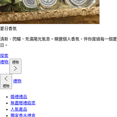
夏日香氛
清新、閃耀、充滿陽光氣息。精選個人香氛，伴你度過每一個夏
日。
探索
禮物
禮物
禮物
禮物
婚禮禮品
無盡贈禮遐思
人氣產品
獨家香水禮盒