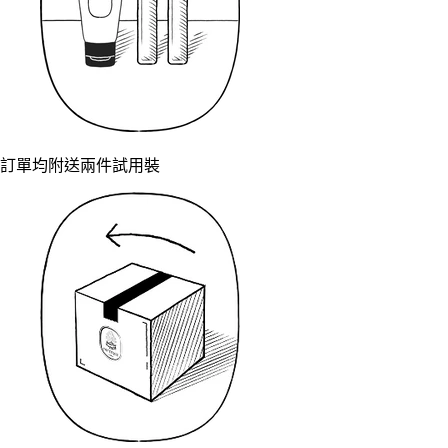
訂單均附送兩件試用裝