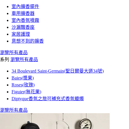
室內擴香擺件
車用擴香器
室內香氛噴霧
沙漏飄香座
家居護理
意想不到的擴香
瀏覽所有產品
系列
瀏覽所有產品
34 Boulevard Saint-Germain(聖日爾曼大道34號)
Baies(漿果)
Roses(玫瑰)
Figuier(無花果)
Diptyque香氛之旅可補充式香氛蠟燭
瀏覽所有產品