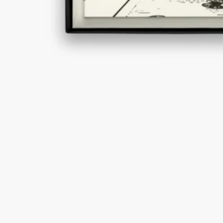
故事
承諾
特點
故事
Diptyque 誠邀你走進其藝術家工作室。這個私密而充滿個人風格
的空間，靈感源自品牌三位創辦人的辦公室。宛如一首讚頌想像
力與無拘無束創造力的頌歌。
此系列的辦公室配件與裝飾瓷器，邀請你打破常規，探索全新的
藝術視野。
從神話中迷人的花園世界，到敘事性與幾何圖案，每件作品均完
美結合藝術與實用性。向品牌所創造的設計世界所蘊含的力量致
敬。
特點