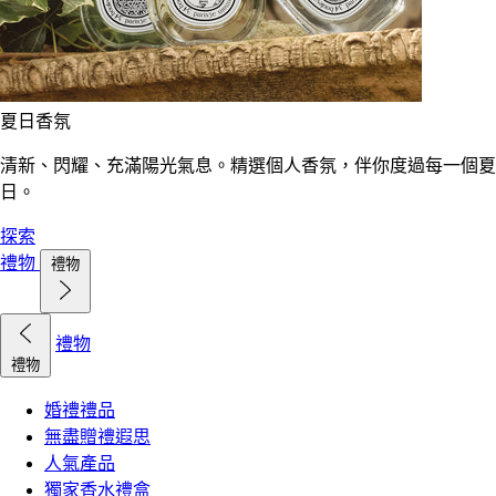
夏日香氛
清新、閃耀、充滿陽光氣息。精選個人香氛，伴你度過每一個夏
日。
探索
禮物
禮物
禮物
禮物
婚禮禮品
無盡贈禮遐思
人氣產品
獨家香水禮盒