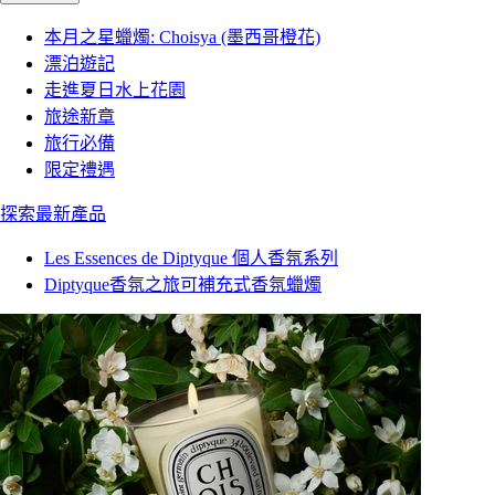
本月之星蠟燭: Choisya (墨西哥橙花)
漂泊遊記
走進夏日水上花園
旅途新章
旅行必備
限定禮遇
探索最新產品
Les Essences de Diptyque 個人香氛系列
Diptyque香氛之旅可補充式香氛蠟燭