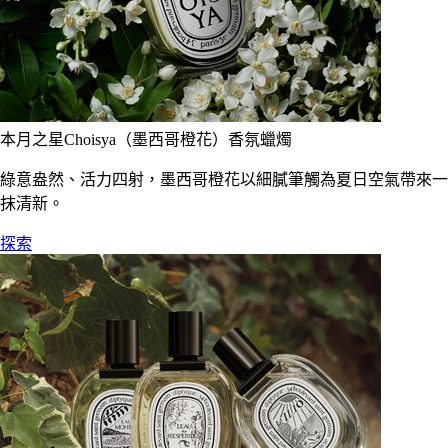
本月之星Choisya（墨西哥橙花）香氛蠟燭
綠意盎然、活力四射，墨西哥橙花以細膩筆觸為夏日空氣帶來一
抹清新。
探索