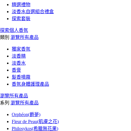
精選禮物
淡香水自選組合禮盒
探索套裝
探索個人香氛
類別
瀏覽所有產品
獨家香氛
淡香精
淡香水
香膏
髮香噴霧
香氛身體護理產品
瀏覽所有產品
系列
瀏覽所有產品
Orphéon(爵夢)
Fleur de Peau(肌膚之花)
Philosykos(希臘無花果)