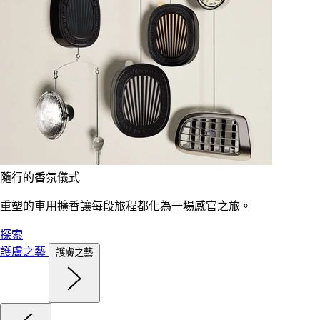
隨行的香氛儀式
重塑的車用擴香讓每段旅程都化為一場感官之旅。
探索
護膚之藝
護膚之藝