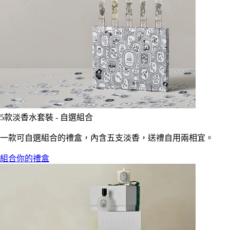
5款淡香水套裝 - 自選組合
一款可自選組合的禮盒，內含五支淡香，送禮自用兩相宜。
組合你的禮盒