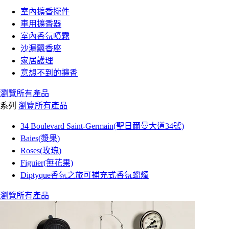
室內擴香擺件
車用擴香器
室內香氛噴霧
沙漏飄香座
家居護理
意想不到的擴香
瀏覽所有產品
系列
瀏覽所有產品
34 Boulevard Saint-Germain(聖日爾曼大道34號)
Baies(漿果)
Roses(玫瑰)
Figuier(無花果)
Diptyque香氛之旅可補充式香氛蠟燭
瀏覽所有產品