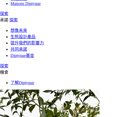
Maisons Diptyque
探索
承諾
探索
想像未來
生態設計產品
提升我們的影響力
共同承諾
Diptyque基金
探索
機會
了解Diptyque