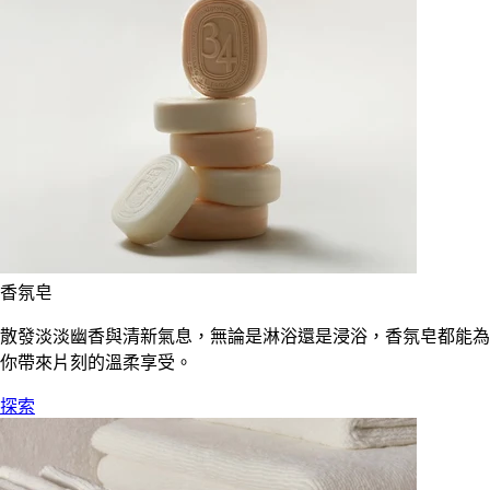
香氛皂
散發淡淡幽香與清新氣息，無論是淋浴還是浸浴，香氛皂都能為
你帶來片刻的溫柔享受。
探索