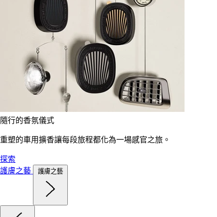
隨行的香氛儀式
重塑的車用擴香讓每段旅程都化為一場感官之旅。
探索
護膚之藝
護膚之藝