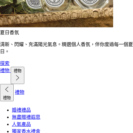
夏日香氛
清新、閃耀、充滿陽光氣息。精選個人香氛，伴你度過每一個夏
日。
探索
禮物
禮物
禮物
禮物
婚禮禮品
無盡贈禮遐思
人氣產品
獨家香水禮盒