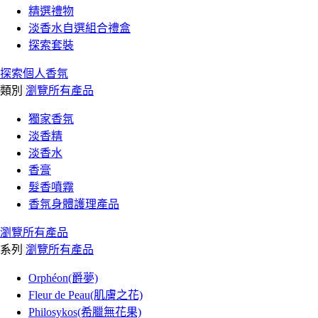
精選禮物
淡香水自選組合禮盒
探索套裝
探索個人香氛
類別
瀏覽所有產品
獨家香氛
淡香精
淡香水
香膏
髮香噴霧
香氛身體護理產品
瀏覽所有產品
系列
瀏覽所有產品
Orphéon(爵夢)
Fleur de Peau(肌膚之花)
Philosykos(希臘無花果)