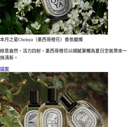
本月之星Choisya（墨西哥橙花）香氛蠟燭
綠意盎然、活力四射，墨西哥橙花以細膩筆觸為夏日空氣帶來一
抹清新。
探索