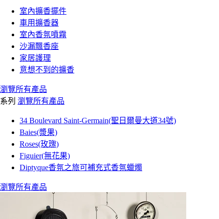
室內擴香擺件
車用擴香器
室內香氛噴霧
沙漏飄香座
家居護理
意想不到的擴香
瀏覽所有產品
系列
瀏覽所有產品
34 Boulevard Saint-Germain(聖日爾曼大道34號)
Baies(漿果)
Roses(玫瑰)
Figuier(無花果)
Diptyque香氛之旅可補充式香氛蠟燭
瀏覽所有產品