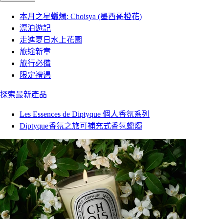
本月之星蠟燭: Choisya (墨西哥橙花)
漂泊遊記
走進夏日水上花園
旅途新章
旅行必備
限定禮遇
探索最新產品
Les Essences de Diptyque 個人香氛系列
Diptyque香氛之旅可補充式香氛蠟燭