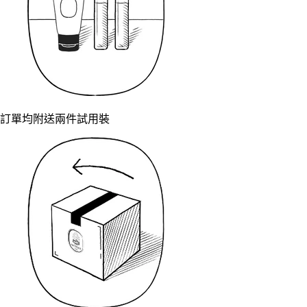
訂單均附送兩件試用裝