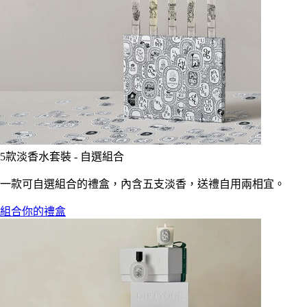
5款淡香水套裝 - 自選組合
一款可自選組合的禮盒，內含五支淡香，送禮自用兩相宜。
組合你的禮盒