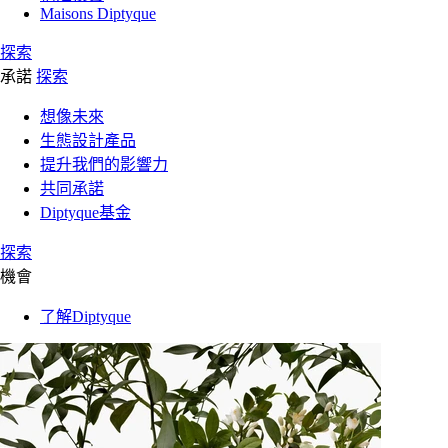
Maisons Diptyque
探索
承諾
探索
想像未來
生態設計產品
提升我們的影響力
共同承諾
Diptyque基金
探索
機會
了解Diptyque