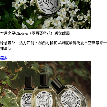
本月之星Choisya（墨西哥橙花）香氛蠟燭
綠意盎然、活力四射，墨西哥橙花以細膩筆觸為夏日空氣帶來一
抹清新。
探索