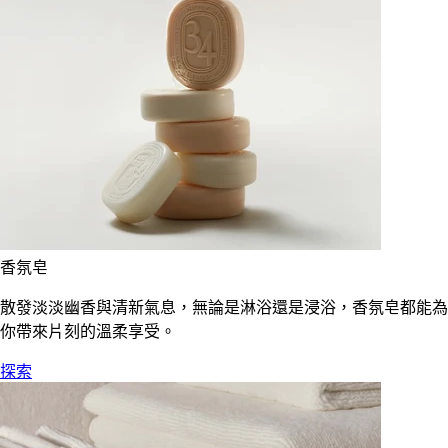
香氛皂
散發淡淡幽香與清新氣息，無論是淋浴還是浸浴，香氛皂都能為
你帶來片刻的溫柔享受。
探索