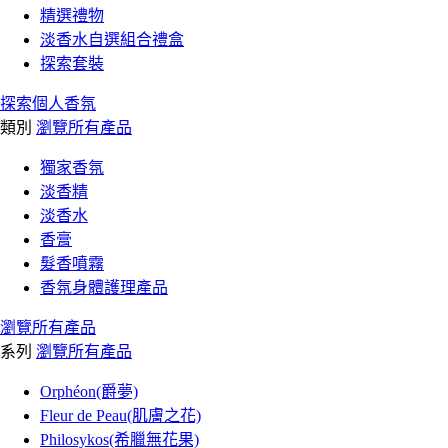
精選禮物
淡香水自選組合禮盒
探索套裝
探索個人香氛
類別
瀏覽所有產品
獨家香氛
淡香精
淡香水
香膏
髮香噴霧
香氛身體護理產品
瀏覽所有產品
系列
瀏覽所有產品
Orphéon(爵夢)
Fleur de Peau(肌膚之花)
Philosykos(希臘無花果)