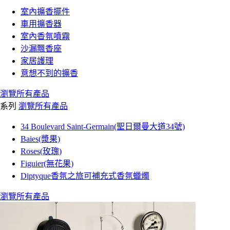
室內擴香擺件
車用擴香器
室內香氛噴霧
沙漏飄香座
家居護理
意想不到的擴香
瀏覽所有產品
系列
瀏覽所有產品
34 Boulevard Saint-Germain(聖日爾曼大道34號)
Baies(漿果)
Roses(玫瑰)
Figuier(無花果)
Diptyque香氛之旅可補充式香氛蠟燭
瀏覽所有產品