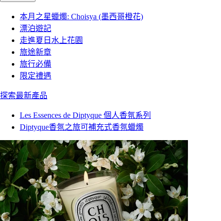
本月之星蠟燭: Choisya (墨西哥橙花)
漂泊遊記
走進夏日水上花園
旅途新章
旅行必備
限定禮遇
探索最新產品
Les Essences de Diptyque 個人香氛系列
Diptyque香氛之旅可補充式香氛蠟燭