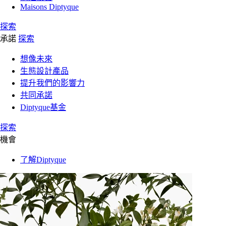
Maisons Diptyque
探索
承諾
探索
想像未來
生態設計產品
提升我們的影響力
共同承諾
Diptyque基金
探索
機會
了解Diptyque