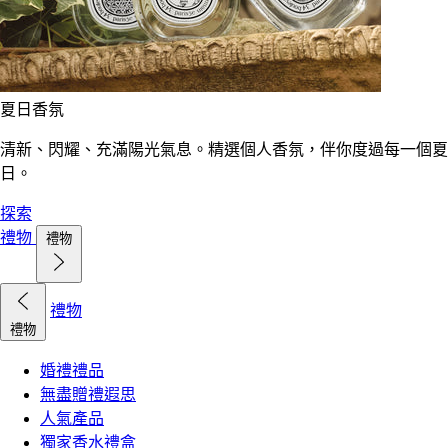
夏日香氛
清新、閃耀、充滿陽光氣息。精選個人香氛，伴你度過每一個夏
日。
探索
禮物
禮物
禮物
禮物
婚禮禮品
無盡贈禮遐思
人氣產品
獨家香水禮盒