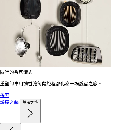
隨行的香氛儀式
重塑的車用擴香讓每段旅程都化為一場感官之旅。
探索
護膚之藝
護膚之藝