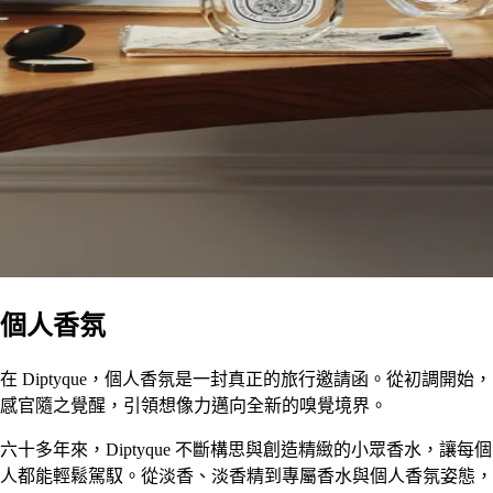
個人香氛
在 Diptyque，個人香氛是一封真正的旅行邀請函。從初調開始，
感官隨之覺醒，引領想像力邁向全新的嗅覺境界。
六十多年來，Diptyque 不斷構思與創造精緻的小眾香水，讓每個
人都能輕鬆駕馭。從淡香、淡香精到專屬香水與個人香氛姿態，