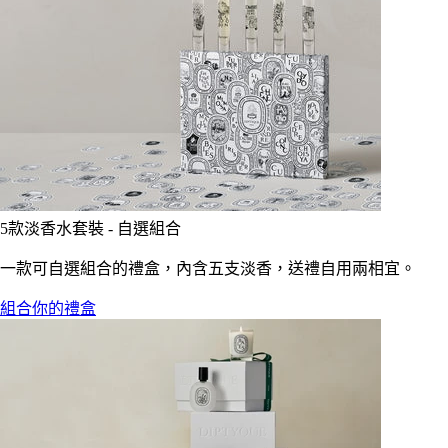
5款淡香水套裝 - 自選組合
一款可自選組合的禮盒，內含五支淡香，送禮自用兩相宜。
組合你的禮盒