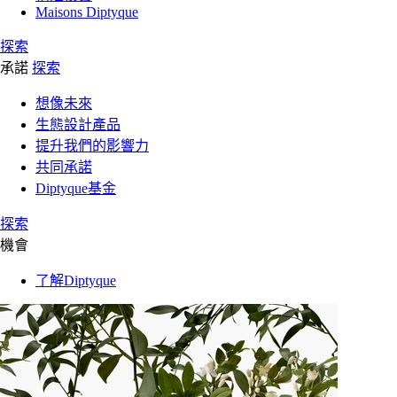
Maisons Diptyque
探索
承諾
探索
想像未來
生態設計產品
提升我們的影響力
共同承諾
Diptyque基金
探索
機會
了解Diptyque