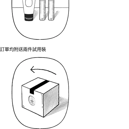
訂單均附送兩件試用裝