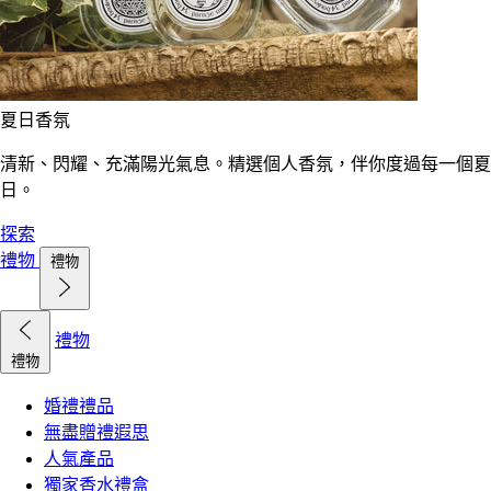
夏日香氛
清新、閃耀、充滿陽光氣息。精選個人香氛，伴你度過每一個夏
日。
探索
禮物
禮物
禮物
禮物
婚禮禮品
無盡贈禮遐思
人氣產品
獨家香水禮盒