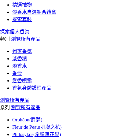
精選禮物
淡香水自選組合禮盒
探索套裝
探索個人香氛
類別
瀏覽所有產品
獨家香氛
淡香精
淡香水
香膏
髮香噴霧
香氛身體護理產品
瀏覽所有產品
系列
瀏覽所有產品
Orphéon(爵夢)
Fleur de Peau(肌膚之花)
Philosykos(希臘無花果)