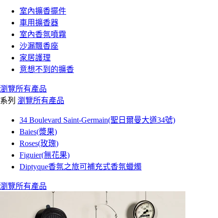
室內擴香擺件
車用擴香器
室內香氛噴霧
沙漏飄香座
家居護理
意想不到的擴香
瀏覽所有產品
系列
瀏覽所有產品
34 Boulevard Saint-Germain(聖日爾曼大道34號)
Baies(漿果)
Roses(玫瑰)
Figuier(無花果)
Diptyque香氛之旅可補充式香氛蠟燭
瀏覽所有產品