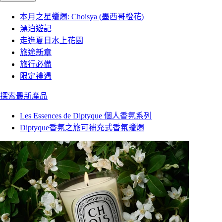
本月之星蠟燭: Choisya (墨西哥橙花)
漂泊遊記
走進夏日水上花園
旅途新章
旅行必備
限定禮遇
探索最新產品
Les Essences de Diptyque 個人香氛系列
Diptyque香氛之旅可補充式香氛蠟燭