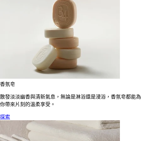
香氛皂
散發淡淡幽香與清新氣息，無論是淋浴還是浸浴，香氛皂都能為
你帶來片刻的溫柔享受。
探索