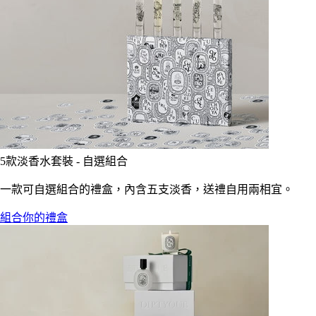
5款淡香水套裝 - 自選組合
一款可自選組合的禮盒，內含五支淡香，送禮自用兩相宜。
組合你的禮盒