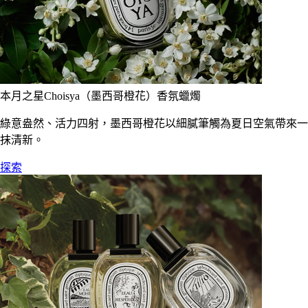
本月之星Choisya（墨西哥橙花）香氛蠟燭
綠意盎然、活力四射，墨西哥橙花以細膩筆觸為夏日空氣帶來一
抹清新。
探索