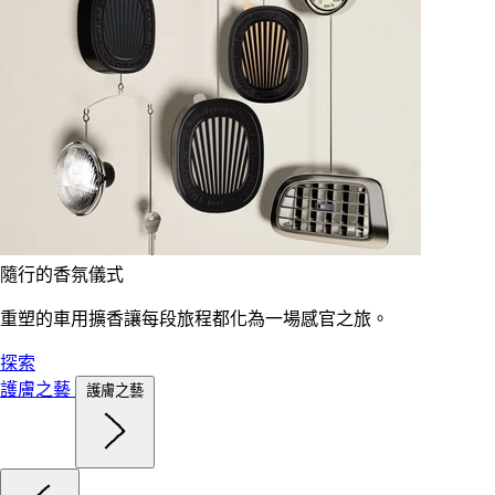
隨行的香氛儀式
重塑的車用擴香讓每段旅程都化為一場感官之旅。
探索
護膚之藝
護膚之藝