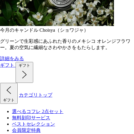
今月のキャンドル Choisya（ショワジャ）
グリーンで生彩感にあふれた香りのメキシコ オレンジフラワ
ー。夏の空気に繊細なさわやかさをもたらします。
詳細をみる
ギフト
ギフト
カテゴリトップ
ギフト
選べるコフレ 2点セット
無料刻印サービス
ベストセレクション
会員限定特典