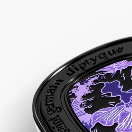
ディプティックの取り組み
ご使用方法
成分
ストーリー
素材が香りとなり、香りが素材となる。
フレグランスの歴史からインスピレーションを得た「フレグラ
ンスジェスチャー」は、テクスチャーを再解釈し、新しい香り
の纏い方を提案します。目に見えないものを官能的に、儚いも
のを確かな存在へと昇華させるアプローチです。それぞれのジ
ェスチャーは、そのフォーミュラに合わせて最高の香りが引き
立つように、独自の濃度で調香されています。単独で、または
その時々の気分やシーンに合わせて、他のジェスチャーと重ね
てお使いください。
フルールドゥポーは、ギリシャ神話に魅了されたディプティッ
ク創業者の想像力と、時を超えて受け継がれる物語の力を体現
しています。