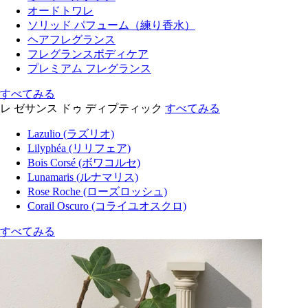
オードトワレ
ソリッド パフューム（練り香水）
ヘアフレグランス
フレグランスボディケア
プレミアム フレグランス
すべてみる
レ ゼサンス ドゥ ディプティック
すべてみる
Lazulio (ラズリオ)
Lilyphéa (リリフェア)
Bois Corsé (ボワコルセ)
Lunamaris (ルナマリス)
Rose Roche (ローズロッシュ)
Corail Oscuro (コライユオスクロ)
すべてみる