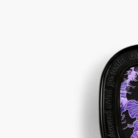
ムスク、アイリス、アンブレット、ピンクペッパーコーン
バームを手首や首筋、デコルテにやさしく滑らせると、フルー
ルドゥポーの香りが繊細に広がります。柔らかなホワイトムス
クに光り輝くアイリス、アンブレットとピンクペッパーコーン
のアクセント。指先で纏う、アルコールフリーの詰め替え可能
なソリッドパフューム（練り香水）。
続きを読む
エロスとプシュケの神話にインスパイアされた伝説的なフレグ
ランス。ソリッドパフュームは肌に寄り添うように繊細に香り
立ち、パーソナルな余韻とともに、自分だけの香りの旅へと誘
います。詩的なデザインの専用ケースで持ち運びにも便利。そ
の時々の気分やシーンに合わせて、他のジェスチャーと重ねて
お使いいただけます。
閉じる
3 g