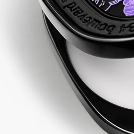
エロスとプシュケの神話は、触れた瞬間に運命がほどけ、静か
に燃え上がるような愛の物語です。
人間でありながら女神のような美貌を持つプシュケは、美の女
神の息子であるエロスと出会います。この運命のいたずらはや
がて愛へと変わり、快楽と歓喜の女神ウォルプタースの誕生へ
とつながっていきます。
ご使用方法
ソリッドパフュームの香りを引き出すため、手首と肘の内側、
首元、鎖骨付近など、脈拍を感じる部分（体が最も熱を発する
部分）に付けてください。 髪の毛先もおすすめです。
ソリッドパフュームがなくなりましたら、付属のツールを使用
して、別売りのリフィルをケースに詰め替えてお使いくださ
い。