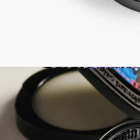
成分
コムギデンプン、イソノナン酸イソノニル、香料、パラフィ
ン、シリカ、合成ワックス、マイクロクリスタリンワックス、
リモネン、リナロール、α-イソメチルイオノン、ファルネソー
ル、ゲラニオール、シトラール[Ⅰ]
本製品には小麦由来成分が含まれています。
ご注意：ディプティック製品の成分表は定期的に更新されま
す。ご使用前に製品パッケージに記載されている成分表をご確
認ください。
ディプティックの取り組み
フランス製
当社のフレグランスジェスチャーはすべてフランス製
リフィル対応アイテム
ソリッドパフュームのケースには、お好みのソリッドパフュー