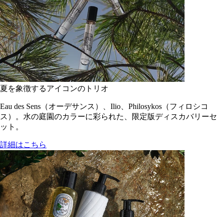
夏を象徴するアイコンのトリオ
Eau des Sens（オーデサンス）、Ilio、Philosykos（フィロシコ
ス）。水の庭園のカラーに彩られた、限定版ディスカバリーセ
ット。
詳細はこちら