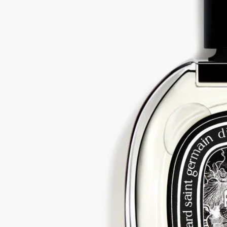
Best-seller
Fleur de Peau (フルールドゥポー)
オード
パルファン
ムスク、アイリス、アンブレット、ピンクペッパー
ギリシャ神話に語り継がれる愛を表現したムスク。ムスクは、
ふんわりとしたノート、綿毛のようなノート、柔らかいノート
を次々に展開し、エレガントでパウダリーなアイリスとアンブ
レットシード、ピンクペッパーによって引き立てられ、他には
ない、まるで肌に触れられているかのような官能的なノートを
漂わせます。
続きを読む
古代ギリシャにおいて、神話は情熱とエロティシズムを最も美
しく体現するもので、その象徴が、魂（プシュケ）と愛（エロ
ス）の出逢いです。この神話をフレグランスで表現できる唯一
の香りが、ムスクです。神話と同様、ムスクも官能的な肉欲の
アクセントで肌を美しく引き立てます。
閉じる