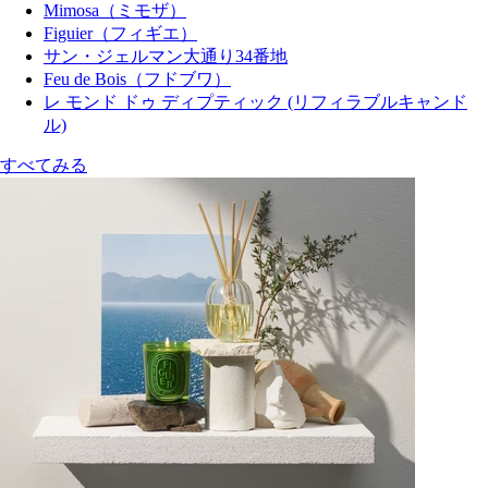
Mimosa（ミモザ）
Figuier（フィギエ）
サン・ジェルマン大通り34番地
Feu de Bois（フドブワ）
レ モンド ドゥ ディプティック (リフィラブルキャンド
ル)
すべてみる