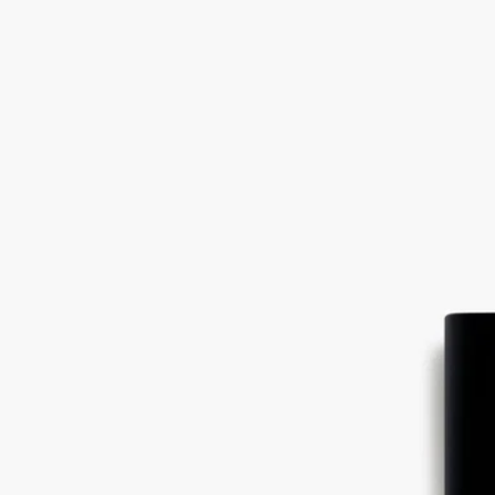
フランス製。完全な透明性へのこだわり。
ストーリー
ディプティックの取り組み
成分
ストーリー
プシュケとエロスの神話上の愛と、二人の間に生まれた娘ヘド
ネに捧げる賛歌。この伝説を表現できる唯一の香り、それがム
スクです。Fleur de Peau（フルールドゥポー）の中心で、ムス
クはコットンのようにふんわりと、産毛のように柔らかく香り
ます。アイリスとアンブレットシードに引き立てられ、その触
覚的な魅力を存分に解き放ちます。
アンブレットシードのアブソリュートは、ハイビスカスのフロ
ーラルから抽出されます。そのノートは驚くほど豊かで、甘
く、ほんのりとアニマリックでありながら、洋ナシやプラムを