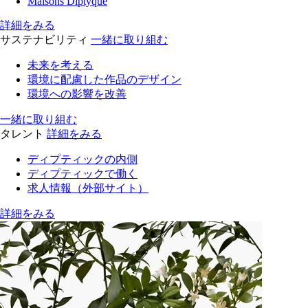
Maisons Diptyque
詳細をみる
サステナビリティ
一緒に取り組む
未来を考える
環境に配慮した作品のデザイン
環境への影響を改善
一緒に取り組む
タレント
詳細をみる
ディプティックの内側
ディプティックで働く
求人情報（外部サイト）
詳細をみる