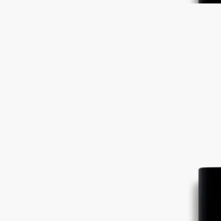
Fleur de Peau (フルールドゥポー)
オード
パルファン
ムスク、アイリス、アンブレット、ピンクペッパー
ギリシャ神話に語り継がれる愛を表現したムスク。ムスクは、
ふんわりとしたノート、綿毛のようなノート、柔らかいノート
を次々に展開し、エレガントでパウダリーなアイリスとアンブ
レットシード、ピンクペッパーによって引き立てられ、他には
ない、まるで肌に触れられているかのような官能的なノートを
漂わせます。
続きを読む
古代ギリシャにおいて、神話は情熱とエロティシズムを最も美
しく体現するもので、その象徴が、魂（プシュケ）と愛（エロ
ス）の出逢いです。この神話をフレグランスで表現できる唯一
の香りが、ムスクです。神話と同様、ムスクも官能的な肉欲の
アクセントで肌を美しく引き立てます。
閉じる