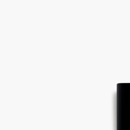
Fleur de Peau (フルールドゥポー)
オード
パルファン
ムスク、アイリス、アンブレット、ピンクペッパー
ギリシャ神話に語り継がれる愛を表現したムスク。ムスクは、
ふんわりとしたノート、綿毛のようなノート、柔らかいノート
を次々に展開し、エレガントでパウダリーなアイリスとアンブ
レットシード、ピンクペッパーによって引き立てられ、他には
ない、まるで肌に触れられているかのような官能的なノートを
漂わせます。
続きを読む
古代ギリシャにおいて、神話は情熱とエロティシズムを最も美
しく体現するもので、その象徴が、魂（プシュケ）と愛（エロ
ス）の出逢いです。この神話をフレグランスで表現できる唯一
の香りが、ムスクです。神話と同様、ムスクも官能的な肉欲の
アクセントで肌を美しく引き立てます。
閉じる
Best-seller
刻印サービス