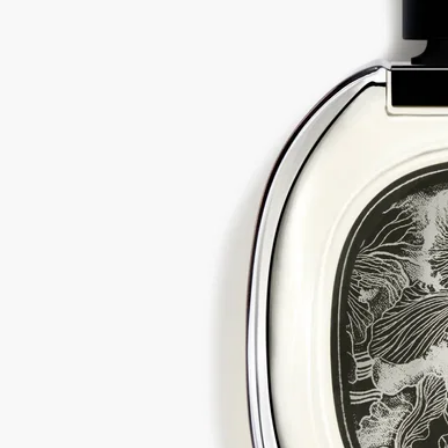
思わせるフルーティな香りを響かせます。
成分
変性アルコール、香料、水、メトキシケイヒ酸エチルヘキシ
ル、サリチル酸エチルヘキシル、ｔ-ブチルメトキシジベンゾ
イルメタン、BHT、リモネン、リナロール、α-イソメチルイオ
ノン、ファルネソール、ゲラニオール、シトラール、シトロネ
ロール[Ⅱ]
ご注意：ディプティック製品の成分表は定期的に更新されま
す。ご使用前に製品パッケージに記載されている成分表をご確
認ください。
ディプティックの取り組み
フランス製
当社のフレグランスはすべてフランス製です。