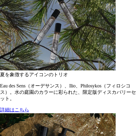
夏を象徴するアイコンのトリオ
Eau des Sens（オーデサンス）、Ilio、Philosykos（フィロシコ
ス）。水の庭園のカラーに彩られた、限定版ディスカバリーセ
ット。
詳細はこちら