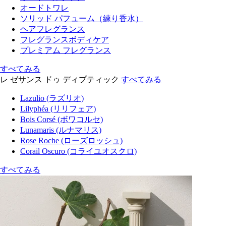
オードトワレ
ソリッド パフューム（練り香水）
ヘアフレグランス
フレグランスボディケア
プレミアム フレグランス
すべてみる
レ ゼサンス ドゥ ディプティック
すべてみる
Lazulio (ラズリオ)
Lilyphéa (リリフェア)
Bois Corsé (ボワコルセ)
Lunamaris (ルナマリス)
Rose Roche (ローズロッシュ)
Corail Oscuro (コライユオスクロ)
すべてみる