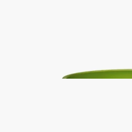
フルーティー
イチジクの木立の風景を彩ったグリーンが鮮やかなカラーの吹
きガラス。芯に火を灯すと、室内は樹皮のぬくもり、葉の爽や
かさ、果実のミルキーな趣きといったイチジクの木のすべての
魅力に包まれます。
続きを読む
地中海の夏、太陽が頂点に達したイチジクの果樹園を吹き抜け
る風の香りから着想を得た香り。フィグ（イチジク）の果実だ
けでなく、海岸線に沿ってどこまでも続く、生命力あふれる果
樹園のすべてを捉えています。
閉じる
Best-seller
Figuier (フィギエ)
ミディアム キャンド
ル
フルーティー