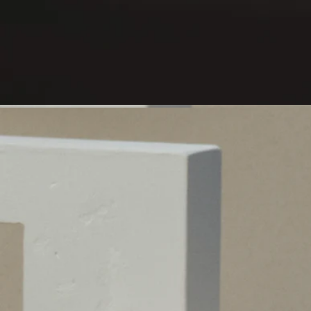
ご使用前の準備
- キャンドルは、平らで耐熱性のある場所に置いてください。
- 木材や大理石などのデリケートな素材を保護するため、キャ
ンドルコースターやトレイをご使用ください。
- キャンドルは可燃物から離してご使用ください。
- お子様やペットの手の届かない場所でご使用・保管してくだ
さい。
キャンドルへの点火
- 火傷を防ぐため、マッチを使用して火を灯すことをおすすめ
します。
- 初めてご使用になる際は、表面のワックスが均一に溶けるま
で（香りの種類により異なりますが、約4時間）火を灯し続け
てください。これにより、ワックスが中央だけくぼんで燃える
のを防ぎ、芯がワックスを適切に吸収して、その後も均一に燃
焼するようになります。初めて火を灯した際、芯から少量の煙
が出ることがあります。
燃焼中
- 2回目以降のご使用時は、一度に4時間以上燃焼させないでく