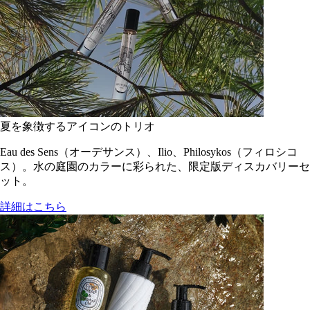
夏を象徴するアイコンのトリオ
Eau des Sens（オーデサンス）、Ilio、Philosykos（フィロシコ
ス）。水の庭園のカラーに彩られた、限定版ディスカバリーセ
ット。
詳細はこちら