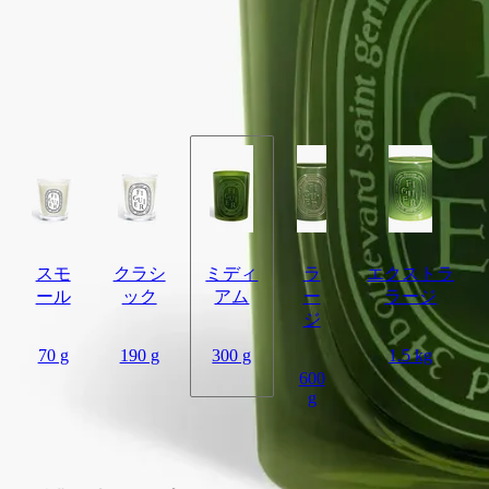
地中海の夏、太陽が頂点に達したイチジクの果樹園を吹き抜け
る風の香りから着想を得た香り。フィグ（イチジク）の果実だ
けでなく、海岸線に沿ってどこまでも続く、生命力あふれる果
樹園のすべてを捉えています。
閉じる
スモ
クラシ
ミディ
ラ
エクストラ
ール
ック
アム
ー
ラージ
ジ
70 g
190 g
300 g
1.5 kg
600
g
カートに入れる
¥15,840