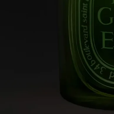
クラフトマンシップ
卓越した職人技の結晶。それは、調香の芸術とキャンドル作り
の専門知識の融合です。ひとつひとつのキャンドルは、数種類
のワックスのブレンドと高品質なフレグランスの濃縮液、そし
て完璧な香りの拡散と燃焼を約束する厳選された芯から作られ
ています。パリ近郊とプロヴァンスにある2つの工場で、熟練
のキャンドル職人たちによって緻密な作業が行われています。
ご使用方法
卓越した職人技から生まれたDiptyqueのキャンドルは、大切に
お取り扱いいただくことでその魅力を最大限に引き出すことが
できます。
キャンドルを安全に楽しみ、より長くご愛用いただくためのヒ
ントをいくつかご紹介します。