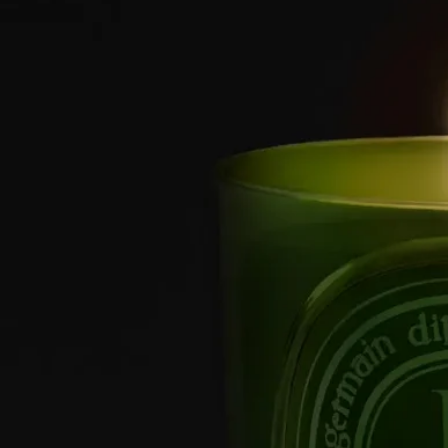
特徴
ご使用前に
ストーリー
1963年、ボヘミアンな雰囲気が漂うサン・ジェルマン・デ・プ
レ。
香りの記憶を分かち合いたいという思いから、イヴ・クエロ
ン、クリスチャンヌ・ゴトロ、デズモンド・ノックス＝リート
は、ディプティック初となる3つのフレグランスキャンドル、
Aubépine（サンザシ）、Cannelle（シナモン）、Thé（茶）を創
り出しました。
自然に対する3人の創業者の情熱は、50種類以上のキャンドル
からなる比類なき香りのハーバリウムを生み出しました。フロ
ーラル、フルーティ、ウッディ、ハーバル、スパイシーの香り
が、この生き生きとしたコレクションを構成しています。