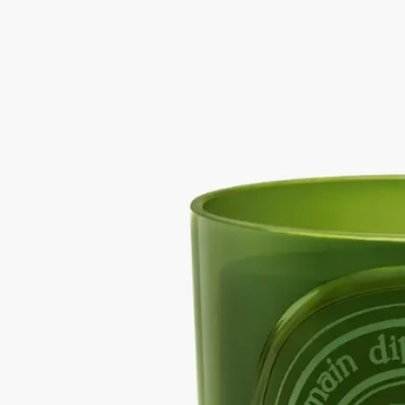
イチジクの木立の風景を彩ったグリーンが鮮やかなカラーの吹
きガラス。芯に火を灯すと、室内は樹皮のぬくもり、葉の爽や
かさ、果実のミルキーな趣きといったイチジクの木のすべての
魅力に包まれます。
続きを読む
地中海の夏、太陽が頂点に達したイチジクの果樹園を吹き抜け
る風の香りから着想を得た香り。フィグ（イチジク）の果実だ
けでなく、海岸線に沿ってどこまでも続く、生命力あふれる果
樹園のすべてを捉えています。
閉じる
Best-seller
Figuier (フィギエ)
ミディアム キャンド
ル
フルーティー
イチジクの木立の風景を彩ったグリーンが鮮やかなカラーの吹
きガラス。芯に火を灯すと、室内は樹皮のぬくもり、葉の爽や
かさ、果実のミルキーな趣きといったイチジクの木のすべての
魅力に包まれます。
続きを読む