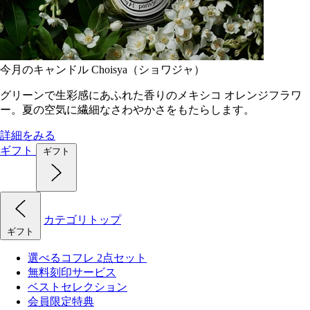
今月のキャンドル Choisya（ショワジャ）
グリーンで生彩感にあふれた香りのメキシコ オレンジフラワ
ー。夏の空気に繊細なさわやかさをもたらします。
詳細をみる
ギフト
ギフト
カテゴリトップ
ギフト
選べるコフレ 2点セット
無料刻印サービス
ベストセレクション
会員限定特典