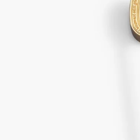
ーです。
続きを読む
※キャンドルは別売りです。内側にみられる細かな線の跡は、
製造工程上発生するものとなっております。ご使用において問
題はございませんのでご安心ください。
閉じる
スナッファー ゴールド-キャンドル用
繊細さに包まれたこのゴールドのアクセサリーは、Diptyqueの
お好きなキャンドルの炎にかぶせるだけで、優しく消してくれ
ます。Diptyqueのオーバルにインスピレーションを得たデザイ
ンのエキスパートのオブジェとして、このスナッファーはそれ
ぞれの香りに包まれたリチュアルを美しく引き立てるパートナ
ーです。
続きを読む
※キャンドルは別売りです。内側にみられる細かな線の跡は、
製造工程上発生するものとなっております。ご使用において問
題はございませんのでご安心ください。
閉じる