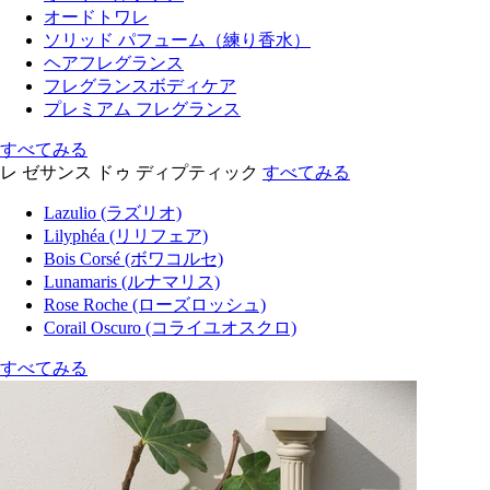
オードトワレ
ソリッド パフューム（練り香水）
ヘアフレグランス
フレグランスボディケア
プレミアム フレグランス
すべてみる
レ ゼサンス ドゥ ディプティック
すべてみる
Lazulio (ラズリオ)
Lilyphéa (リリフェア)
Bois Corsé (ボワコルセ)
Lunamaris (ルナマリス)
Rose Roche (ローズロッシュ)
Corail Oscuro (コライユオスクロ)
すべてみる