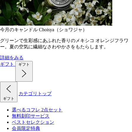
今月のキャンドル Choisya（ショワジャ）
グリーンで生彩感にあふれた香りのメキシコ オレンジフラワ
ー。夏の空気に繊細なさわやかさをもたらします。
詳細をみる
ギフト
ギフト
カテゴリトップ
ギフト
選べるコフレ 2点セット
無料刻印サービス
ベストセレクション
会員限定特典