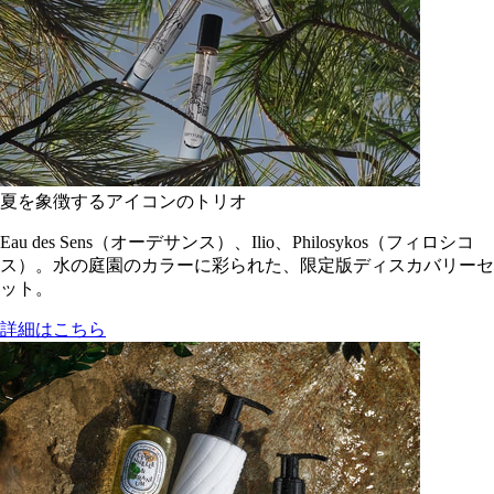
夏を象徴するアイコンのトリオ
Eau des Sens（オーデサンス）、Ilio、Philosykos（フィロシコ
ス）。水の庭園のカラーに彩られた、限定版ディスカバリーセ
ット。
詳細はこちら