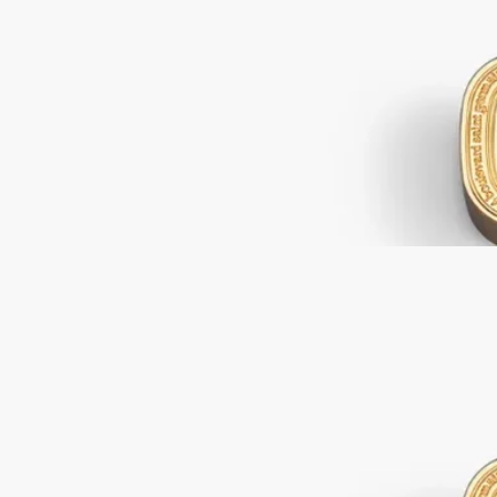
お好きなキャンドルの炎にかぶせるだけで、優しく消してくれ
ます。Diptyqueのオーバルにインスピレーションを得たデザイ
ンのエキスパートのオブジェとして、このスナッファーはそれ
ぞれの香りに包まれたリチュアルを美しく引き立てるパートナ
ーです。
続きを読む
※キャンドルは別売りです。内側にみられる細かな線の跡は、
製造工程上発生するものとなっております。ご使用において問
題はございませんのでご安心ください。
閉じる
スナッファー ゴールド-キャンドル用
繊細さに包まれたこのゴールドのアクセサリーは、Diptyqueの
お好きなキャンドルの炎にかぶせるだけで、優しく消してくれ
ます。Diptyqueのオーバルにインスピレーションを得たデザイ
ンのエキスパートのオブジェとして、このスナッファーはそれ
ぞれの香りに包まれたリチュアルを美しく引き立てるパートナ