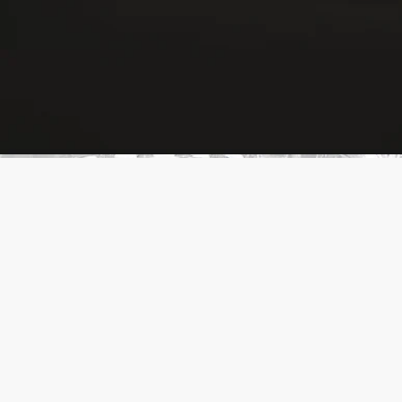
- 燃えているキャンドルを風通しの良い場所や貴重な表面に直
接置かないでください。
- 子供やペット、テキスタイルの手の届かない場所に保管して
ください。
お手入れ方法：スポンジを使用して汚れを落とします。食器洗
浄機には対応していません。
ディプティックの取り組み
クラフツマンシップ
国の「生きた伝統と革新」の認定を受けたフランス企業によ
り、職人の手で丁寧に作られています。
完全な透明性
原料の透明性とトレーサビリティの保証についてご覧くださ
い。
詳細をみる