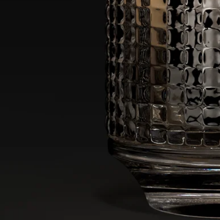
クラシックキャンドル 190g にお使いいただけます
素材 : ガラス
重さ : 740g
サイズ : 高さ 15,6cm、直径 10,1cm
キャンドルホルダーを安全に、品質を保ち、長持ちさせるため
に、以下のご使用方法を推奨いたします。
- ワックスが5mm未満残っている場合や、芯を支えるトライポ
ッドが見えている場合は、キャンドルに火をつけないでくださ
い。
- キャンドルジャー内でキャンドルを一度に4時間以上点灯し
ないでください。
- キャンドルジャー内で燃えているキャンドルを放置しないで
ください。
- キャンドルに火がついているときやワックスがまだ液体のと
きに、キャンドルホルダーを動かさないでください。