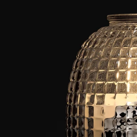
下の注意事項をお守りください。
- ワックスの残りが5mm未満になった場合、または芯を支える
台座が見える状態になった場合は、キャンドルに火を灯さない
でください。
- キャンドルジャーの中で、一度に4時間以上火を灯したまま
にしないでください。
- キャンドルジャーの中で火を灯している間は、絶対にその場
を離れないでください。
- キャンドルに火が灯っている時や、ワックスがまだ液状の時
は、絶対にキャンドルホルダーを動かさないでください。
- 火を灯したキャンドルを風の当たる場所や、大切な家具など
の上に直接置かないでください。
- お子様やペットの手の届かない場所に置き、布製品から離し
てご使用ください。
お手入れ方法：ガラスのキャンドルコースターとドームは食器
洗い機対応です。
特徴