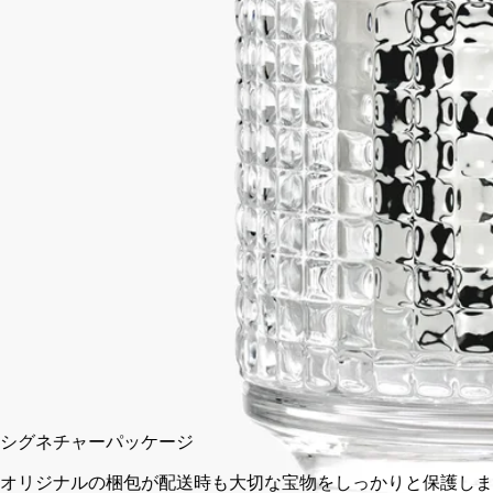
し、魅惑的なカレイドスコープを出現させます。
続きを読む
メゾンがサン・ジェルマン大通り34番地のブティックで初めて
販売したキャンドルホルダーにインスピレーションを得たアク
セサリー。キャンドルの炎が屈折して無数の輝きを生み出し、
うっとりするような万華鏡効果を演出します。それは燦然と輝
く星たちのようです。
閉じる
スモール
入荷の通知を受ける
¥31,350
シグネチャーパッケージ
オリジナルの梱包が配送時も大切な宝物をしっかりと保護しま