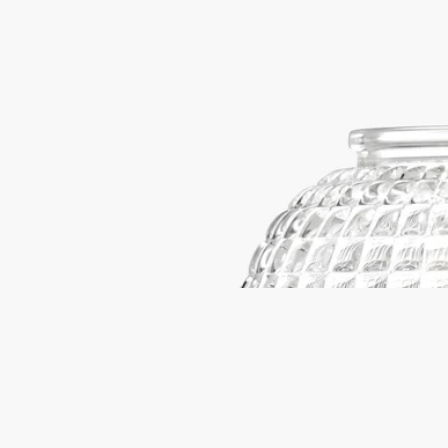
手吹きガラス
イタリアのガラス職人工房で、吹きガラスと圧縮の技術によっ
て製造。屈折したキャンドルの灯りが数多の光の反射を生み出
し、魅惑的なカレイドスコープを出現させます。
続きを読む
メゾンがサン・ジェルマン大通り34番地のブティックで初めて
販売したキャンドルホルダーにインスピレーションを得たアク
セサリー。キャンドルの炎が屈折して無数の輝きを生み出し、
うっとりするような万華鏡効果を演出します。それは燦然と輝
く星たちのようです。
閉じる
Best-seller
キャンドルホルダー コンステラション
キャンドル クラシックサイズ用