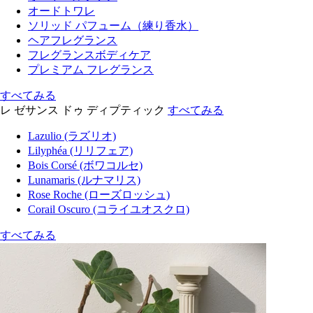
オードトワレ
ソリッド パフューム（練り香水）
ヘアフレグランス
フレグランスボディケア
プレミアム フレグランス
すべてみる
レ ゼサンス ドゥ ディプティック
すべてみる
Lazulio (ラズリオ)
Lilyphéa (リリフェア)
Bois Corsé (ボワコルセ)
Lunamaris (ルナマリス)
Rose Roche (ローズロッシュ)
Corail Oscuro (コライユオスクロ)
すべてみる