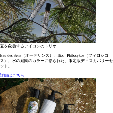
夏を象徴するアイコンのトリオ
Eau des Sens（オーデサンス）、Ilio、Philosykos（フィロシコ
ス）。水の庭園のカラーに彩られた、限定版ディスカバリーセ
ット。
詳細はこちら