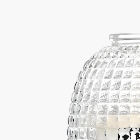
手吹きガラス
イタリアのガラス職人工房で、吹きガラスと圧縮の技術によっ
て製造。屈折したキャンドルの灯りが数多の光の反射を生み出
し、魅惑的なカレイドスコープを出現させます。
続きを読む
メゾンがサン・ジェルマン大通り34番地のブティックで初めて
販売したキャンドルホルダーにインスピレーションを得たアク
セサリー。キャンドルの炎が屈折して無数の輝きを生み出し、
うっとりするような万華鏡効果を演出します。それは燦然と輝
く星たちのようです。
閉じる
Best-seller
キャンドルホルダー コンステラション
キャンドル クラシックサイズ用
手吹きガラス
イタリアのガラス職人工房で、吹きガラスと圧縮の技術によっ
て製造。屈折したキャンドルの灯りが数多の光の反射を生み出