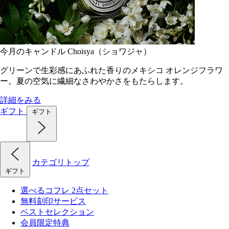
今月のキャンドル Choisya（ショワジャ）
グリーンで生彩感にあふれた香りのメキシコ オレンジフラワ
ー。夏の空気に繊細なさわやかさをもたらします。
詳細をみる
ギフト
ギフト
カテゴリトップ
ギフト
選べるコフレ 2点セット
無料刻印サービス
ベストセレクション
会員限定特典