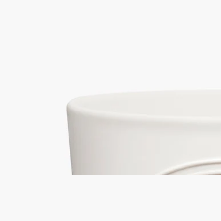
34 boulevard Saint-Germain (サン・ジェ
ルマン 34)
ラージ キャンドル
ウッディ
モスやカシスの葉といった型にはまらないフレッシュなグリー
ンノートがフローラルノートと溶け合い、その香りをオリエン
タルなスパイシーノ―トや、豊かで温かみのあるウッディノー
トやバームノートが際立たせます。象徴的なオーバルを白い素
焼きの容器に浮彫りであしらったラージキャンドルからディプ
ティック初のブティックの香りが漂います。
続きを読む
芯に火が灯ると、アール ドゥ ヴィーヴル（生活の芸術）が姿
を現します。洗練性、独創性、自由に取り巻かれて。ラージキ
ャンドルでサン・ジェルマン 34のみ素焼き加工のキャンドル
ポットに収められています。
閉じる
34 boulevard Saint-Germain (サン・ジェ