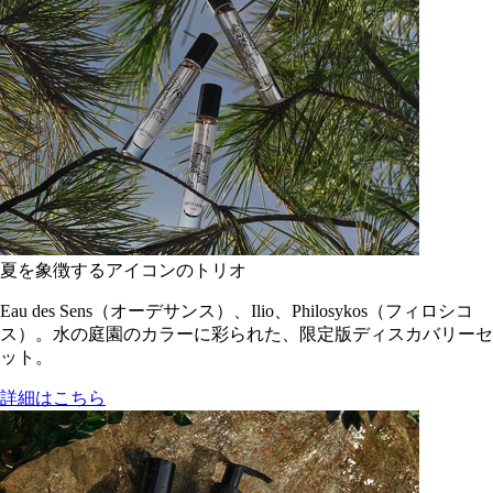
夏を象徴するアイコンのトリオ
Eau des Sens（オーデサンス）、Ilio、Philosykos（フィロシコ
ス）。水の庭園のカラーに彩られた、限定版ディスカバリーセ
ット。
詳細はこちら