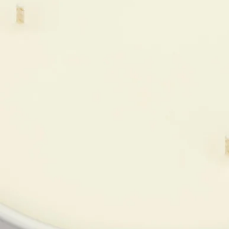
最適な状態になります）。
- キャンドルから目を離さない限り、空間の広さに制限はあり
ません。
- サイズ：220g
- 燃焼時間：約75時間
- サイズ：高さ10cm、直径9cm
ご使用前に
ディプティックのキャンドルは天然原料を使用している為、原
料の作用で製品の色ムラやパッケージに変色を起こす場合がご
ざいます。製品は冷暗所にて管理されており変色があっても品
質には問題はございません。
ディプティックの取り組み
フランス製ハンドメイド
私たちのキャンドルは南フランスの自社工場で生産されてお
り、手作りのテラコッタポットにワックスがハンドで注がれて