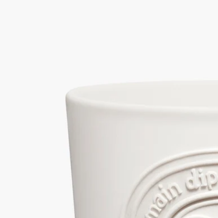
ルマン 34)
ラージ キャンドル
ウッディ
モスやカシスの葉といった型にはまらないフレッシュなグリー
ンノートがフローラルノートと溶け合い、その香りをオリエン
タルなスパイシーノ―トや、豊かで温かみのあるウッディノー
トやバームノートが際立たせます。象徴的なオーバルを白い素
焼きの容器に浮彫りであしらったラージキャンドルからディプ
ティック初のブティックの香りが漂います。
続きを読む
芯に火が灯ると、アール ドゥ ヴィーヴル（生活の芸術）が姿
を現します。洗練性、独創性、自由に取り巻かれて。ラージキ
ャンドルでサン・ジェルマン 34のみ素焼き加工のキャンドル
ポットに収められています。
閉じる
34 boulevard Saint-Germain (サン・ジェ
ルマン 34)
ラージ キャンドル