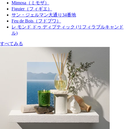
Mimosa（ミモザ）
Figuier（フィギエ）
サン・ジェルマン大通り34番地
Feu de Bois（フドブワ）
レ モンド ドゥ ディプティック (リフィラブルキャンド
ル)
すべてみる