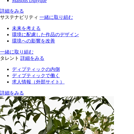
Maisons Diptyque
詳細をみる
サステナビリティ
一緒に取り組む
未来を考える
環境に配慮した作品のデザイン
環境への影響を改善
一緒に取り組む
タレント
詳細をみる
ディプティックの内側
ディプティックで働く
求人情報（外部サイト）
詳細をみる