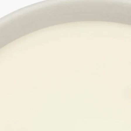
ディプティックの取り組み
特徴
ご使用前に
ご使用方法
- 初めてご使用になる際は、表面のワックスが完全に液状にな
るまで2～3時間火を灯し続けてください。
- 芯はウィックトリマーを使用して定期的にカットしてくださ
い（理想的な長さは3～5mmです）。
- ワックスが均等に溶けるように、ご使用後は必ず芯をワック
スの中央に戻してください。
特徴
- ミディアムおよびラージサイズのお部屋に適しています
- フレグランスは徐々に広がり、長く持続します（約20分後に