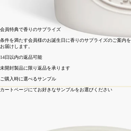
300 g
600 g
1.5 kg
カートに入れる
¥31,350
会員特典で
条件を満た
お届けしま
の返品可能
に限り返品を承ります
選べるサンプル
ジにてお好きなサンプルをお選びください
フランスで職人の手によって製造。透明性へのこだわり。ワッ
クスは一つひとつ手作業で注がれます。
ご使用方法