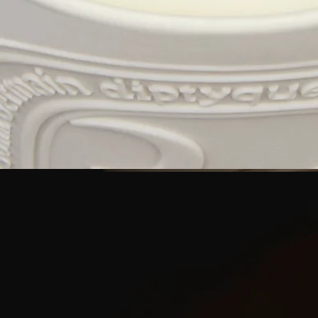
います。
完全な透明性
原料の透明性とトレーサビリティの保証についてご覧くださ
い。
詳細をみる
リユーザブルアイテム
すべてのキャンドルジャーは長くご愛用いただけるようデザイ
ンされており、何度でも繰り返しお使いいただけます。当ブラ
ンドのアクセサリーを組み合わせて、容器に新たな命を吹き込
みましょう。
リサイクル方法
セラミックの容器はリサイクルできません。再利用されない場
合は、家庭ごみと一緒に処分してください。