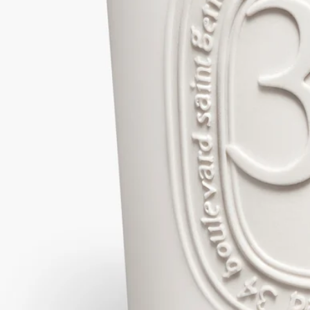
ウッディ
モスやカシスの葉といった型にはまらないフレッシュなグリー
ンノートがフローラルノートと溶け合い、その香りをオリエン
タルなスパイシーノ―トや、豊かで温かみのあるウッディノー
トやバームノートが際立たせます。象徴的なオーバルを白い素
焼きの容器に浮彫りであしらったラージキャンドルからディプ
ティック初のブティックの香りが漂います。
続きを読む
芯に火が灯ると、アール ドゥ ヴィーヴル（生活の芸術）が姿
を現します。洗練性、独創性、自由に取り巻かれて。ラージキ
ャンドルでサン・ジェルマン 34のみ素焼き加工のキャンドル
ポットに収められています。
閉じる
ミディアム
ラージ
エクストララージ