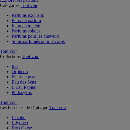
Explorer les parfums
Catégories
Tout voir
Parfums exclusifs
Eaux de parfum
Eaux de toilette
Parfums solides
Parfums pour les cheveux
Soins parfumés pour le corps
Tout voir
Collections
Tout voir
Ilio
Orphéon
Fleur de peau
Eau des Sens
L'Eau Papier
Philosykos
Tout voir
Les Essences de Diptyque
Tout voir
Lazulio
Lilyphéa
Bois Corsé