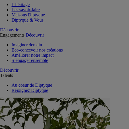
L'héritage
Les savoir-faire
Maisons Diptyque
Diptyque & Vous
Découvrir
Engagements
Découvrir
Imaginer demain
Eco-concevoir nos créations
Améliorer notre impact
S’engager ensemble
Découvrir
Talents
Au coeur de Diptyque
Rejoignez Diptyque