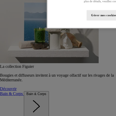
plus de détails, veuillez co
Gérer mes cookie
La collection Figuier
Bougies et diffuseurs invitent à un voyage olfactif sur les rivages de la
Méditerranée.
Découvrir
Bain & Corps
Bain & Corps