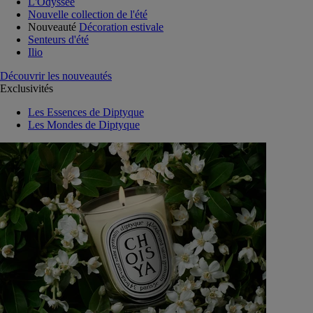
L'Odyssée
Nouvelle collection de l'été
Nouveauté
Décoration estivale
Senteurs d'été
Ilio
Découvrir les nouveautés
Exclusivités
Les Essences de Diptyque
Les Mondes de Diptyque