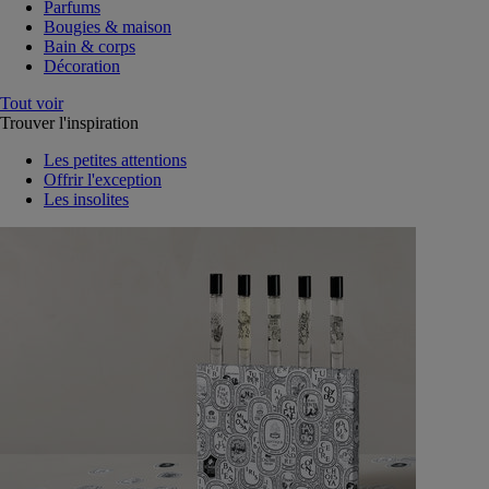
Parfums
Bougies & maison
Bain & corps
Décoration
Tout voir
Trouver l'inspiration
Les petites attentions
Offrir l'exception
Les insolites