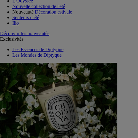
L'Odyssée
Nouvelle collection de l'été
Nouveauté
Décoration estivale
Senteurs d'été
Ilio
Découvrir les nouveautés
Exclusivités
Les Essences de Diptyque
Les Mondes de Diptyque