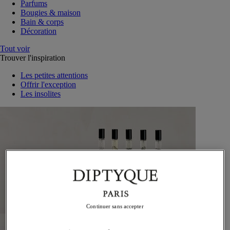
Parfums
Bougies & maison
Bain & corps
Décoration
Tout voir
Trouver l'inspiration
Les petites attentions
Offrir l'exception
Les insolites
Continuer sans accepter