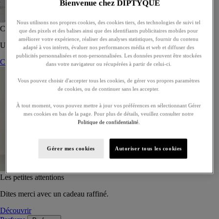
Bienvenue chez DIPTYQUE
Nous utilisons nos propres cookies, des cookies tiers, des technologies de suivi tel
Coffret de 5 eaux de toilette - À composer
que des pixels et des balises ainsi que des identifiants publicitaires mobiles pour
améliorer votre expérience, réaliser des analyses statistiques, fournir du contenu
Un coffret sur-mesure de cinq eaux de toilette, à offrir ou s’offrir.
adapté à vos intérets, évaluer nos performances média et web et diffuser des
publicités personnalisées et non-personnalisées. Les données peuvent être stockées
Composer son coffret
dans votre navigateur ou récupérées à partir de celui-ci.
Vous pouvez choisir d'accepter tous les cookies, de gérer vos propres paramètres
de cookies, ou de continuer sans les accepter.
À tout moment, vous pouvez mettre à jour vos préférences en sélectionnant Gérer
mes cookies en bas de la page. Pour plus de détails, veuillez consulter notre
Politique de confidentialité.
Gérer mes cookies
Autoriser tous les cookies
Les petites attentions
Dites merci avec un cadeau raffiné.
Découvrir