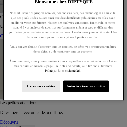
Bienvenue chez DIPTYQUE
Nous utilisons nos propres cookies, des cookies tiers, des technologies de suivi tel
Coffret de 5 eaux de toilette - À composer
que des pixels et des balises ainsi que des identifiants publicitaires mobiles pour
améliorer votre expérience, réaliser des analyses statistiques, fournir du contenu
Un coffret sur-mesure de cinq eaux de toilette, à offrir ou s’offrir.
adapté à vos intérets, évaluer nos performances média et web et diffuser des
publicités personnalisées et non-personnalisées. Les données peuvent être stockées
Composer son coffret
dans votre navigateur ou récupérées à partir de celui-ci.
Vous pouvez choisir d'accepter tous les cookies, de gérer vos propres paramètres
de cookies, ou de continuer sans les accepter.
À tout moment, vous pouvez mettre à jour vos préférences en sélectionnant Gérer
mes cookies en bas de la page. Pour plus de détails, veuillez consulter notre
Politique de confidentialité.
Gérer mes cookies
Autoriser tous les cookies
Les petites attentions
Dites merci avec un cadeau raffiné.
Découvrir