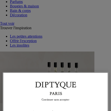
Parfums
Bougies & maison
Bain & corps
Décoration
Tout voir
Trouver l'inspiration
Les petites attentions
Offrir l'exception
Les insolites
Continuer sans accepter