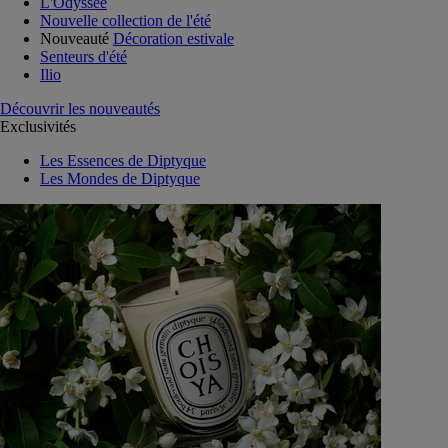
L'Odyssée
Nouvelle collection de l'été
Nouveauté
Décoration estivale
Senteurs d'été
Ilio
Découvrir les nouveautés
Exclusivités
Les Essences de Diptyque
Les Mondes de Diptyque