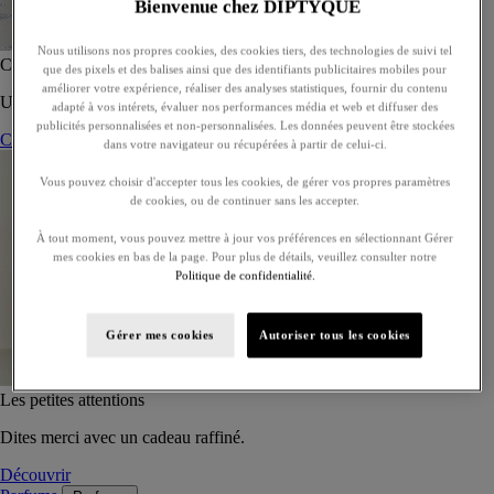
Bienvenue chez DIPTYQUE
Nous utilisons nos propres cookies, des cookies tiers, des technologies de suivi tel
Coffret de 5 eaux de toilette - À composer
que des pixels et des balises ainsi que des identifiants publicitaires mobiles pour
améliorer votre expérience, réaliser des analyses statistiques, fournir du contenu
Un coffret sur-mesure de cinq eaux de toilette, à offrir ou s’offrir.
adapté à vos intérets, évaluer nos performances média et web et diffuser des
publicités personnalisées et non-personnalisées. Les données peuvent être stockées
Composer son coffret
dans votre navigateur ou récupérées à partir de celui-ci.
Vous pouvez choisir d'accepter tous les cookies, de gérer vos propres paramètres
de cookies, ou de continuer sans les accepter.
À tout moment, vous pouvez mettre à jour vos préférences en sélectionnant Gérer
mes cookies en bas de la page. Pour plus de détails, veuillez consulter notre
Politique de confidentialité.
Gérer mes cookies
Autoriser tous les cookies
Les petites attentions
Dites merci avec un cadeau raffiné.
Découvrir