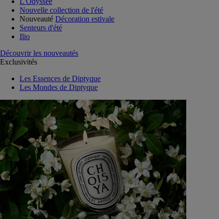
L'Odyssée
Nouvelle collection de l'été
Nouveauté
Décoration estivale
Senteurs d'été
Ilio
Découvrir les nouveautés
Exclusivités
Les Essences de Diptyque
Les Mondes de Diptyque