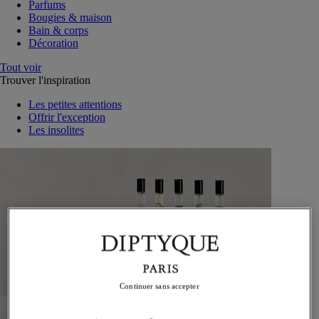
Parfums
Bougies & maison
Bain & corps
Décoration
Tout voir
Trouver l'inspiration
Les petites attentions
Offrir l'exception
Les insolites
Continuer sans accepter