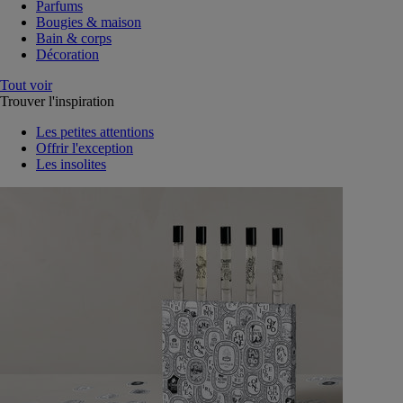
Parfums
Bougies & maison
Bain & corps
Décoration
Tout voir
Trouver l'inspiration
Les petites attentions
Offrir l'exception
Les insolites