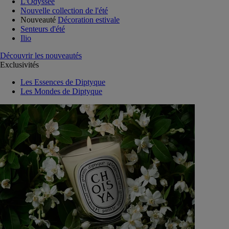
L'Odyssée
Nouvelle collection de l'été
Nouveauté
Décoration estivale
Senteurs d'été
Ilio
Découvrir les nouveautés
Exclusivités
Les Essences de Diptyque
Les Mondes de Diptyque