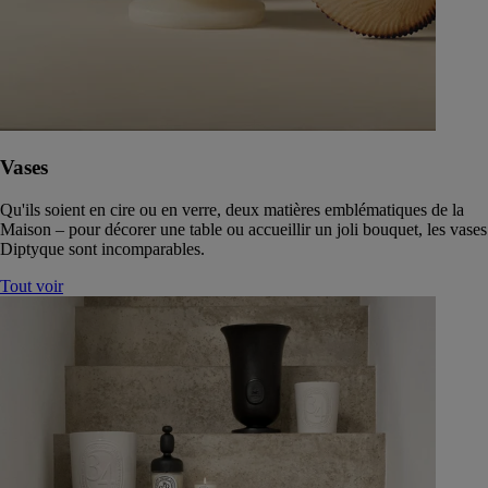
Vases
Qu'ils soient en cire ou en verre, deux matières emblématiques de la
Maison – pour décorer une table ou accueillir un joli bouquet, les vases
Diptyque sont incomparables.
Tout voir