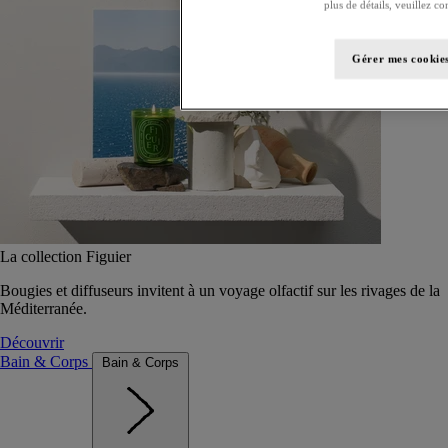
plus de détails, veuillez co
Gérer mes cookie
La collection Figuier
Bougies et diffuseurs invitent à un voyage olfactif sur les rivages de la
Méditerranée.
Découvrir
Bain & Corps
Bain & Corps