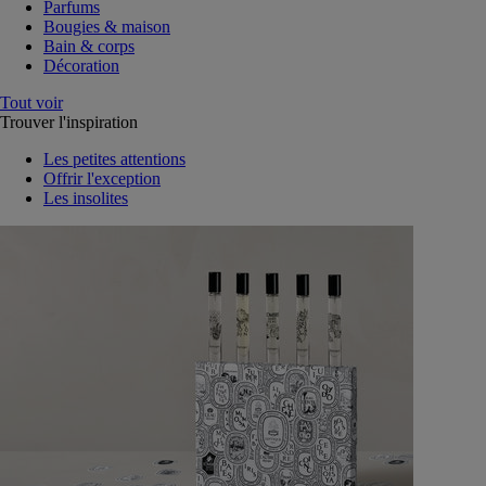
Parfums
Bougies & maison
Bain & corps
Décoration
Tout voir
Trouver l'inspiration
Les petites attentions
Offrir l'exception
Les insolites