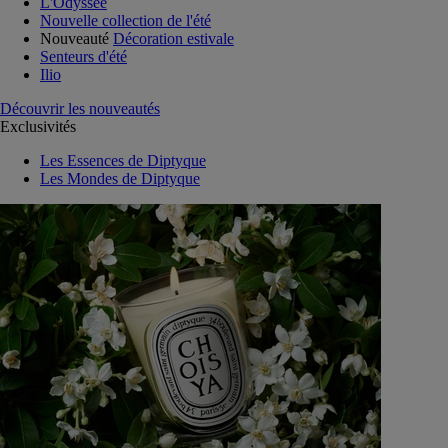
L'Odyssée
Nouvelle collection de l'été
Nouveauté
Décoration estivale
Senteurs d'été
Ilio
Découvrir les nouveautés
Exclusivités
Les Essences de Diptyque
Les Mondes de Diptyque