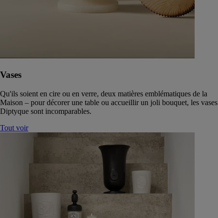
Vases
Qu'ils soient en cire ou en verre, deux matières emblématiques de la
Maison – pour décorer une table ou accueillir un joli bouquet, les vases
Diptyque sont incomparables.
Tout voir