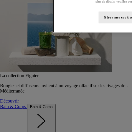
plus de détails, veuillez co
Gérer mes cookie
La collection Figuier
Bougies et diffuseurs invitent à un voyage olfactif sur les rivages de la
Méditerranée.
Découvrir
Bain & Corps
Bain & Corps