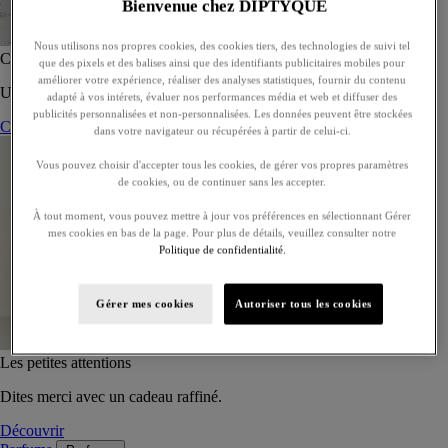
Bienvenue chez DIPTYQUE
Nous utilisons nos propres cookies, des cookies tiers, des technologies de suivi tel
Coffret de 5 eaux de toilette - À composer
que des pixels et des balises ainsi que des identifiants publicitaires mobiles pour
améliorer votre expérience, réaliser des analyses statistiques, fournir du contenu
Un coffret sur-mesure de cinq eaux de toilette, à offrir ou s’offrir.
adapté à vos intérets, évaluer nos performances média et web et diffuser des
publicités personnalisées et non-personnalisées. Les données peuvent être stockées
Composer son coffret
dans votre navigateur ou récupérées à partir de celui-ci.
Vous pouvez choisir d'accepter tous les cookies, de gérer vos propres paramètres
de cookies, ou de continuer sans les accepter.
À tout moment, vous pouvez mettre à jour vos préférences en sélectionnant Gérer
mes cookies en bas de la page. Pour plus de détails, veuillez consulter notre
Politique de confidentialité.
Gérer mes cookies
Autoriser tous les cookies
Les petites attentions
Dites merci avec un cadeau raffiné.
Découvrir