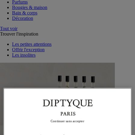
Parfums
Bougies & maison
Bain & corps
Décoration
Tout voir
Trouver l'inspiration
Les petites attentions
Offrir l'exception
Les insolites
Continuer sans accepter