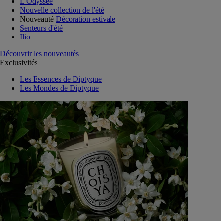
L'Odyssée
Nouvelle collection de l'été
Nouveauté
Décoration estivale
Senteurs d'été
Ilio
Découvrir les nouveautés
Exclusivités
Les Essences de Diptyque
Les Mondes de Diptyque