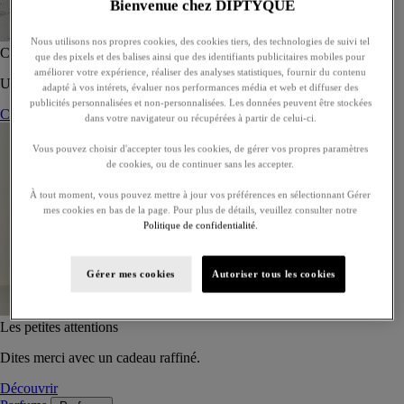
Bienvenue chez DIPTYQUE
Nous utilisons nos propres cookies, des cookies tiers, des technologies de suivi tel
Coffret de 5 eaux de toilette - À composer
que des pixels et des balises ainsi que des identifiants publicitaires mobiles pour
améliorer votre expérience, réaliser des analyses statistiques, fournir du contenu
Un coffret sur-mesure de cinq eaux de toilette, à offrir ou s’offrir.
adapté à vos intérets, évaluer nos performances média et web et diffuser des
publicités personnalisées et non-personnalisées. Les données peuvent être stockées
Composer son coffret
dans votre navigateur ou récupérées à partir de celui-ci.
Vous pouvez choisir d'accepter tous les cookies, de gérer vos propres paramètres
de cookies, ou de continuer sans les accepter.
À tout moment, vous pouvez mettre à jour vos préférences en sélectionnant Gérer
mes cookies en bas de la page. Pour plus de détails, veuillez consulter notre
Politique de confidentialité.
Gérer mes cookies
Autoriser tous les cookies
Les petites attentions
Dites merci avec un cadeau raffiné.
Découvrir