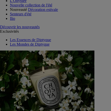
L'Odyssée
Nouvelle collection de l'été
Nouveauté
Décoration estivale
Senteurs d'été
Ilio
Découvrir les nouveautés
Exclusivités
Les Essences de Diptyque
Les Mondes de Diptyque