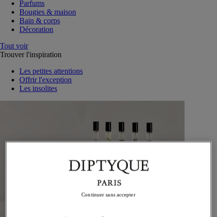
Parfums
Bougies & maison
Bain & corps
Décoration
Tout voir
Trouver l'inspiration
Les petites attentions
Offrir l'exception
Les insolites
Continuer sans accepter