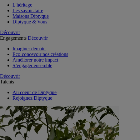
L'héritage
Les savoir-faire
Maisons Diptyque
Diptyque & Vous
Découvrir
Engagements
Découvrir
Imaginer demain
Eco-concevoir nos créations
Améliorer notre impact
S’engager ensemble
Découvrir
Talents
Au coeur de Diptyque
Rejoignez Diptyque