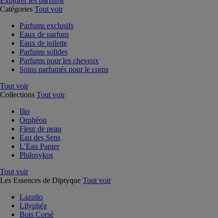
Explorer les parfums
Catégories
Tout voir
Parfums exclusifs
Eaux de parfum
Eaux de toilette
Parfums solides
Parfums pour les cheveux
Soins parfumés pour le corps
Tout voir
Collections
Tout voir
Ilio
Orphéon
Fleur de peau
Eau des Sens
L'Eau Papier
Philosykos
Tout voir
Les Essences de Diptyque
Tout voir
Lazulio
Lilyphéa
Bois Corsé