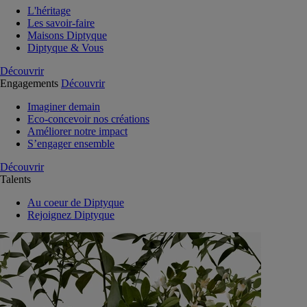
L'héritage
Les savoir-faire
Maisons Diptyque
Diptyque & Vous
Découvrir
Engagements
Découvrir
Imaginer demain
Eco-concevoir nos créations
Améliorer notre impact
S’engager ensemble
Découvrir
Talents
Au coeur de Diptyque
Rejoignez Diptyque