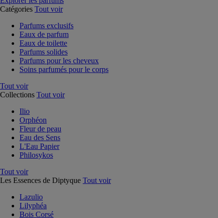
Explorer les parfums
Catégories
Tout voir
Parfums exclusifs
Eaux de parfum
Eaux de toilette
Parfums solides
Parfums pour les cheveux
Soins parfumés pour le corps
Tout voir
Collections
Tout voir
Ilio
Orphéon
Fleur de peau
Eau des Sens
L'Eau Papier
Philosykos
Tout voir
Les Essences de Diptyque
Tout voir
Lazulio
Lilyphéa
Bois Corsé