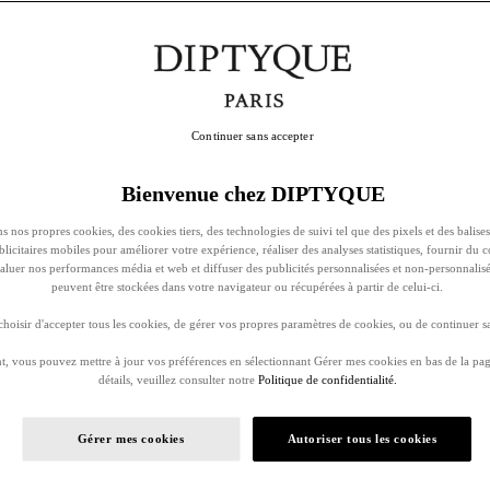
Continuer sans accepter
Bienvenue chez DIPTYQUE
s nos propres cookies, des cookies tiers, des technologies de suivi tel que des pixels et des balises
ublicitaires mobiles pour améliorer votre expérience, réaliser des analyses statistiques, fournir du 
évaluer nos performances média et web et diffuser des publicités personnalisées et non-personnalis
peuvent être stockées dans votre navigateur ou récupérées à partir de celui-ci.
oisir d'accepter tous les cookies, de gérer vos propres paramètres de cookies, ou de continuer sa
, vous pouvez mettre à jour vos préférences en sélectionnant Gérer mes cookies en bas de la pag
détails, veuillez consulter notre
Politique de confidentialité.
Gérer mes cookies
Autoriser tous les cookies