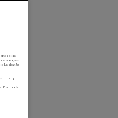
 ainsi que des
contenu adapté à
ées. Les données
ns les accepter.
e. Pour plus de