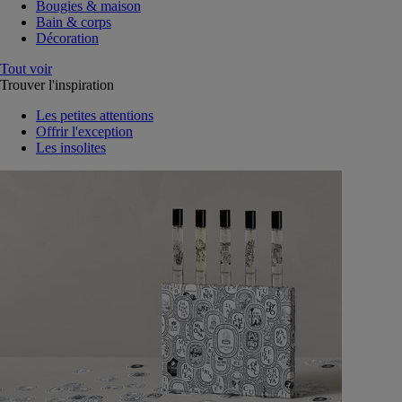
Bougies & maison
Bain & corps
Décoration
Tout voir
Trouver l'inspiration
Les petites attentions
Offrir l'exception
Les insolites