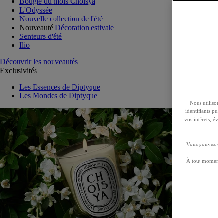
Bougie du mois Choisya
L'Odyssée
Nouvelle collection de l'été
Nouveauté
Décoration estivale
Senteurs d'été
Ilio
Découvrir les nouveautés
Exclusivités
Les Essences de Diptyque
Les Mondes de Diptyque
Nous utilison
identifiants p
vos intérets, 
Vous pouvez ch
À tout moment