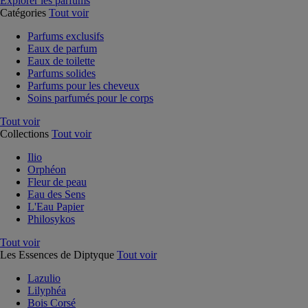
Explorer les parfums
Catégories
Tout voir
Parfums exclusifs
Eaux de parfum
Eaux de toilette
Parfums solides
Parfums pour les cheveux
Soins parfumés pour le corps
Tout voir
Collections
Tout voir
Ilio
Orphéon
Fleur de peau
Eau des Sens
L'Eau Papier
Philosykos
Tout voir
Les Essences de Diptyque
Tout voir
Lazulio
Lilyphéa
Bois Corsé