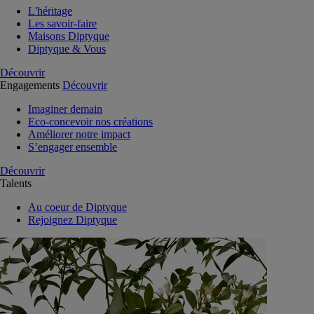
L'héritage
Les savoir-faire
Maisons Diptyque
Diptyque & Vous
Découvrir
Engagements
Découvrir
Imaginer demain
Eco-concevoir nos créations
Améliorer notre impact
S’engager ensemble
Découvrir
Talents
Au coeur de Diptyque
Rejoignez Diptyque