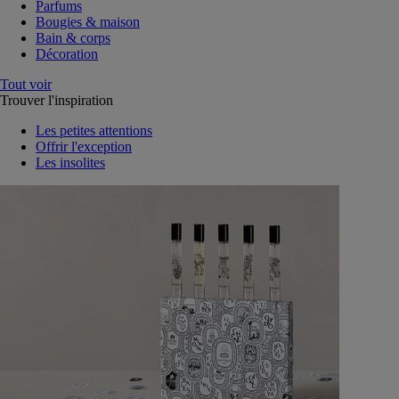
Parfums
Bougies & maison
Bain & corps
Décoration
Tout voir
Trouver l'inspiration
Les petites attentions
Offrir l'exception
Les insolites