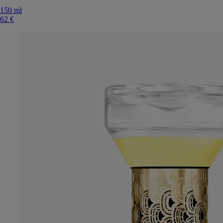
150 ml
62 €