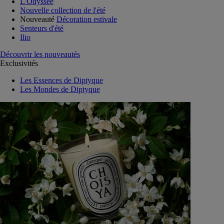
L'Odyssée
Nouvelle collection de l'été
Nouveauté
Décoration estivale
Senteurs d'été
Ilio
Découvrir les nouveautés
Exclusivités
Les Essences de Diptyque
Les Mondes de Diptyque