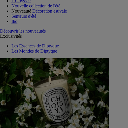
L'Odyssée
Nouvelle collection de l'été
Nouveauté
Décoration estivale
Senteurs d'été
Ilio
Découvrir les nouveautés
Exclusivités
Les Essences de Diptyque
Les Mondes de Diptyque