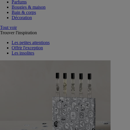
Parfums
Bougies & maison
Bain & corps
Décoration
Tout voir
Trouver l'inspiration
Les petites attentions
Offrir l'exception
Les insolites