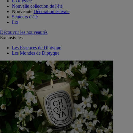
L'Odyssée
Nouvelle collection de l'été
Nouveauté
Décoration estivale
Senteurs d'été
Ilio
Découvrir les nouveautés
Exclusivités
Les Essences de Diptyque
Les Mondes de Diptyque