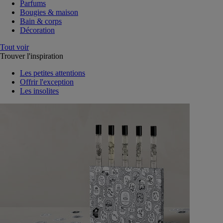
Parfums
Bougies & maison
Bain & corps
Décoration
Tout voir
Trouver l'inspiration
Les petites attentions
Offrir l'exception
Les insolites