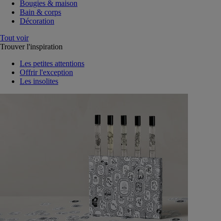
Bougies & maison
Bain & corps
Décoration
Tout voir
Trouver l'inspiration
Les petites attentions
Offrir l'exception
Les insolites