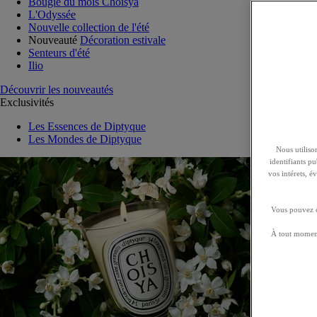
Bougie du mois Choisya
L'Odyssée
Nouvelle collection de l'été
Nouveauté
Décoration estivale
Senteurs d'été
Ilio
Découvrir les nouveautés
Exclusivités
Les Essences de Diptyque
Les Mondes de Diptyque
Nous utilison
identifiants p
vos intérets, 
Vous pouvez ch
À tout moment