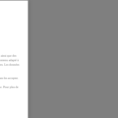
 ainsi que des
contenu adapté à
ées. Les données
ns les accepter.
e. Pour plus de