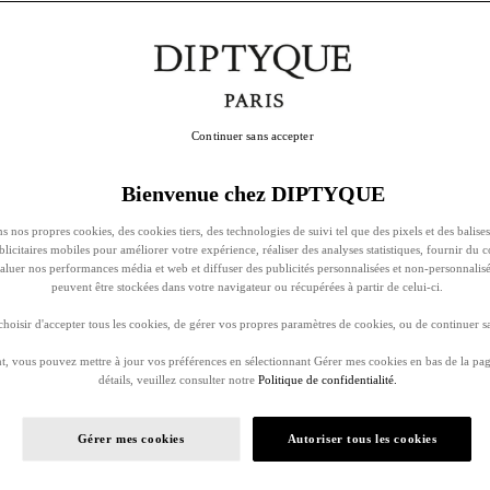
Continuer sans accepter
Bienvenue chez DIPTYQUE
s nos propres cookies, des cookies tiers, des technologies de suivi tel que des pixels et des balises
ublicitaires mobiles pour améliorer votre expérience, réaliser des analyses statistiques, fournir du 
évaluer nos performances média et web et diffuser des publicités personnalisées et non-personnalis
peuvent être stockées dans votre navigateur ou récupérées à partir de celui-ci.
oisir d'accepter tous les cookies, de gérer vos propres paramètres de cookies, ou de continuer sa
, vous pouvez mettre à jour vos préférences en sélectionnant Gérer mes cookies en bas de la pag
détails, veuillez consulter notre
Politique de confidentialité.
Gérer mes cookies
Autoriser tous les cookies