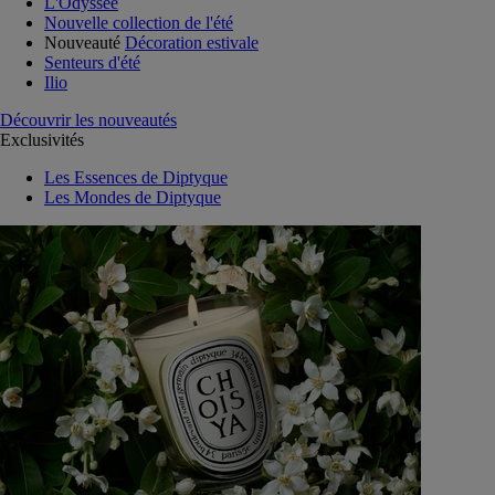
L'Odyssée
Nouvelle collection de l'été
Nouveauté
Décoration estivale
Senteurs d'été
Ilio
Découvrir les nouveautés
Exclusivités
Les Essences de Diptyque
Les Mondes de Diptyque