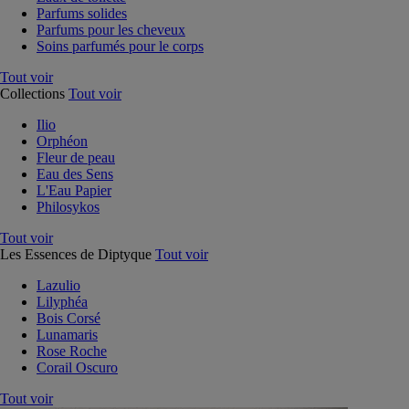
Parfums solides
Parfums pour les cheveux
Soins parfumés pour le corps
Tout voir
Collections
Tout voir
Ilio
Orphéon
Fleur de peau
Eau des Sens
L'Eau Papier
Philosykos
Tout voir
Les Essences de Diptyque
Tout voir
Lazulio
Lilyphéa
Bois Corsé
Lunamaris
Rose Roche
Corail Oscuro
Tout voir