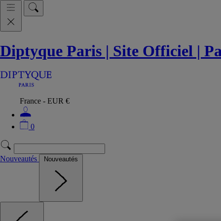
Diptyque Paris | Site Officiel | 
France - EUR €
0
Nouveautés
Nouveautés