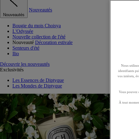
Nouveautés
Nouveautés
Bougie du mois Choisya
L'Odyssée
Nouvelle collection de l'été
Nouveauté
Décoration estivale
Senteurs d'été
Ilio
Découvrir les nouveautés
Nous utilison
Exclusivités
identifiants p
vos intérets, 
Les Essences de Diptyque
Les Mondes de Diptyque
Vous pouvez ch
À tout moment