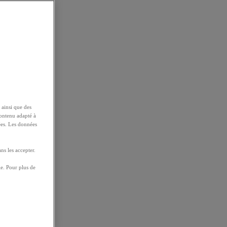
 ainsi que des
contenu adapté à
ées. Les données
ns les accepter.
e. Pour plus de