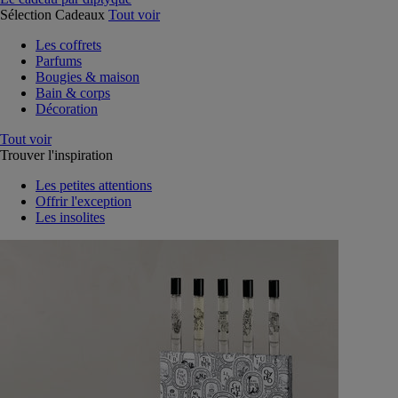
Sélection Cadeaux
Tout voir
Les coffrets
Parfums
Bougies & maison
Bain & corps
Décoration
Tout voir
Trouver l'inspiration
Les petites attentions
Offrir l'exception
Les insolites