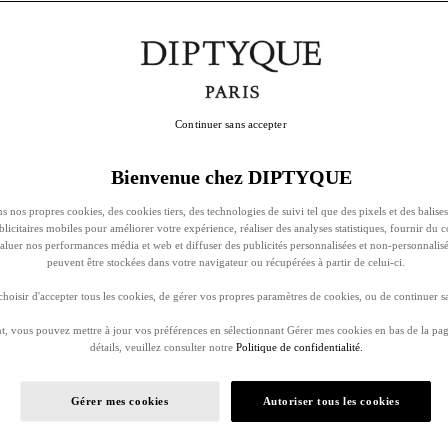
Continuer sans accepter
Bienvenue chez DIPTYQUE
s nos propres cookies, des cookies tiers, des technologies de suivi tel que des pixels et des balises
ublicitaires mobiles pour améliorer votre expérience, réaliser des analyses statistiques, fournir du 
évaluer nos performances média et web et diffuser des publicités personnalisées et non-personnalis
peuvent être stockées dans votre navigateur ou récupérées à partir de celui-ci.
oisir d'accepter tous les cookies, de gérer vos propres paramètres de cookies, ou de continuer sa
, vous pouvez mettre à jour vos préférences en sélectionnant Gérer mes cookies en bas de la pag
détails, veuillez consulter notre
Politique de confidentialité.
Gérer mes cookies
Autoriser tous les cookies