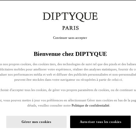
Continuer sans accepter
Bienvenue chez DIPTYQUE
s nos propres cookies, des cookies tiers, des technologies de suivi tel que des pixels et des balises
ublicitaires mobiles pour améliorer votre expérience, réaliser des analyses statistiques, fournir du 
évaluer nos performances média et web et diffuser des publicités personnalisées et non-personnalis
peuvent être stockées dans votre navigateur ou récupérées à partir de celui-ci.
oisir d'accepter tous les cookies, de gérer vos propres paramètres de cookies, ou de continuer sa
, vous pouvez mettre à jour vos préférences en sélectionnant Gérer mes cookies en bas de la pag
détails, veuillez consulter notre
Politique de confidentialité.
Gérer mes cookies
Autoriser tous les cookies