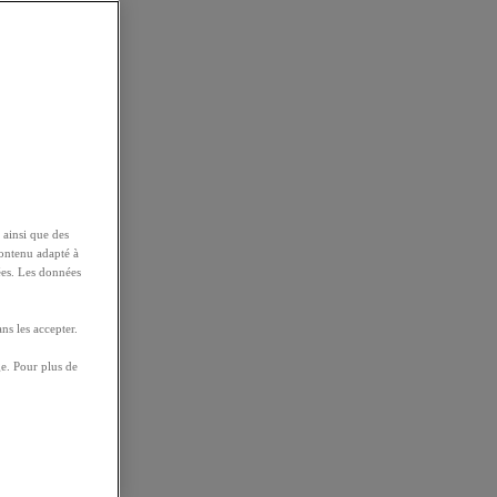
 ainsi que des
contenu adapté à
ées. Les données
ns les accepter.
e. Pour plus de