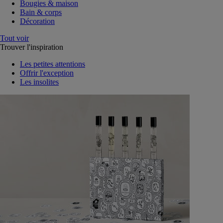
Bougies & maison
Bain & corps
Décoration
Tout voir
Trouver l'inspiration
Les petites attentions
Offrir l'exception
Les insolites