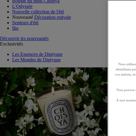
Bougie du mois Choisya
L'Odyssée
Nouvelle collection de l'été
Nouveauté
Décoration estivale
Senteurs d'été
Ilio
Découvrir les nouveautés
Exclusivités
Les Essences de Diptyque
Les Mondes de Diptyque
Nous utilison
identifiants p
vos intérets, 
Vous pouvez ch
À tout moment