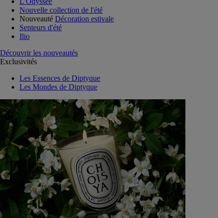
L'Odyssée
Nouvelle collection de l'été
Nouveauté
Décoration estivale
Senteurs d'été
Ilio
Découvrir les nouveautés
Exclusivités
Les Essences de Diptyque
Les Mondes de Diptyque