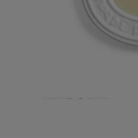
Histoire
Engagements
Conseils d'utilisation
Caractéristiques
Ingrédients
Histoire
Le palet parfumé diptyque, conçu par le studio Jean-Marc Gady,
diffuse lentement ses célèbres parfums. Chaque diffuseur de parfum en
cire, gravé en son cœur du nom de la senteur en lettres dansantes, est
entouré d'un médaillon en porcelaine blanche, l'incarnation d'un luxe
discret et raffiné. Il est doté d'une cordelette en coton noir, sobre et
élégante, permettant de le placer où bon vous semble. Il libérera ses
délicieux parfums pendant au moins trois mois.
Conseils d'utilisation