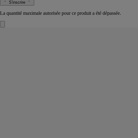
S'inscrire
La quantité maximale autorisée pour ce produit a été dépassée.
34 boulevard Saint Germain
Palet de cire
L'herbier des arbres
Mousses fraîches, épices d’orient, notes florales et boisées. Dans le
palet parfumé 34 boulevard Saint-Germain, tout l’art de vivre Diptyque
s'exprime.
Lire la suite
Orné d’un médaillon en porcelaine blanche, il dévoile l’âme olfactive
de la première boutique de la Maison. Au cœur du linge ou dans la
penderie, un parfum de liberté et de créativité.
Lire moins