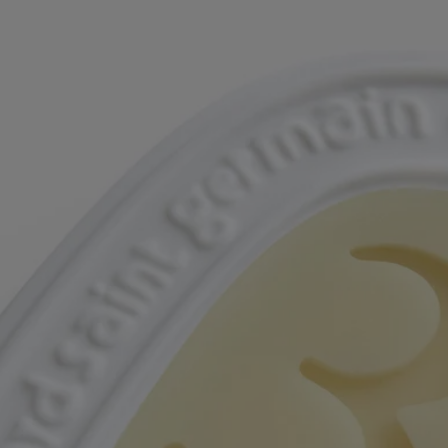
- Conçu pour être utilisé dans les petits espaces tels que les commodes,
les placards ou sur les poignées de porte.
- Doit être conservé à l'abri de la lumière directe du soleil et stocké à
température ambiante. Ne pas placer dans une voiture.
Caractéristiques
- Conçu pour une utilisation dans de petits espaces tels que les tiroirs,
les armoires, les penderies, les salles de bain (< 10m2)
- Le palet pafumé libérera ses effluves délicieux pendant une durée
minimum de trois mois.
- Format : hauteur 9,9cm; largeur 7,9cm
Pour lire les caractéristiques et mentions d’étiquetage,
cliquer ici.
Avertissement : les listes d'ingrédients entrant dans la composition des
produits Diptyque sont régulièrement mises à jour. Avant d'utiliser un
produit Diptyque, veuillez lire la liste d'ingrédients située sur son
emballage afin de vous assurer que les ingrédients sont adaptés à votre
utilisation personnelle.