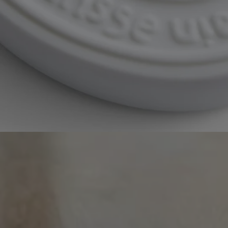
Article réutilisable
Nos ovales en céramique sont conçus pour durer et peuvent être
réutilisés comme objets de décoration. Offrez-leur une nouvelle vie !
Consignes de recyclage
L'ovale en céramique n'est pas recyclable. Si vous ne souhaitez pas le
conserver, il peut être jeté avec vos ordures ménagères.