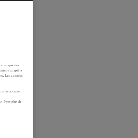
 ainsi que des
contenu adapté à
ées. Les données
ns les accepter.
e. Pour plus de