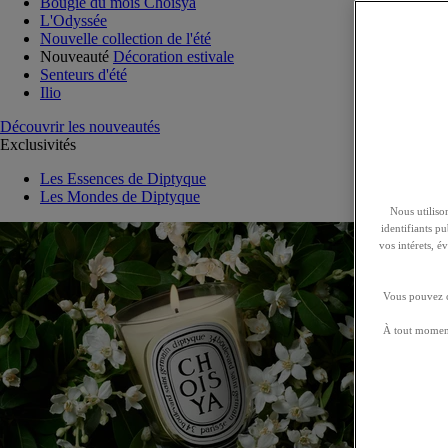
Bougie du mois Choisya
L'Odyssée
Nouvelle collection de l'été
Nouveauté
Décoration estivale
Senteurs d'été
Ilio
Découvrir les nouveautés
Exclusivités
Les Essences de Diptyque
Les Mondes de Diptyque
Nous utilison
identifiants p
vos intérets, 
Vous pouvez ch
À tout moment