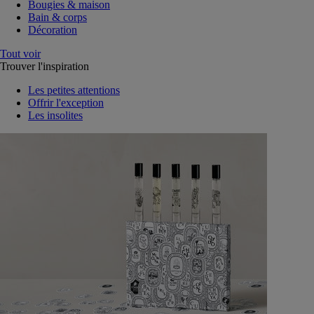
Bougies & maison
Bain & corps
Décoration
Tout voir
Trouver l'inspiration
Les petites attentions
Offrir l'exception
Les insolites