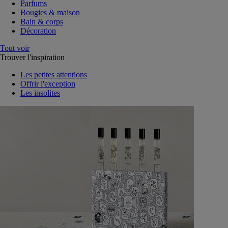
Parfums
Bougies & maison
Bain & corps
Décoration
Tout voir
Trouver l'inspiration
Les petites attentions
Offrir l'exception
Les insolites