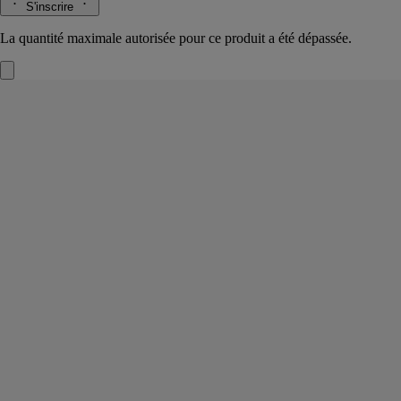
S'inscrire
La quantité maximale autorisée pour ce produit a été dépassée.
Eau Rihla
Baume de parfum pour le corps
Cuir, Iris, Cœur de cèdre
Des notes cuirées, épicées, une magie de sensorialité. Ce baume de
parfum pour le corps, à la densité fondante, prolonge le sillage
envoûtant et suave d’Eau Rihla.
Lire la suite
Au beurre de mangue et à la cire de candelilla, il enveloppe d’un geste
la peau. Une sensation de douceur soudain relayée par un étonnant
frisson de fraîcheur. Délicieuse surprise.
Lire moins