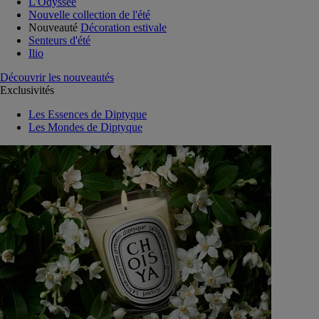
L'Odyssée
Nouvelle collection de l'été
Nouveauté
Décoration estivale
Senteurs d'été
Ilio
Découvrir les nouveautés
Exclusivités
Les Essences de Diptyque
Les Mondes de Diptyque