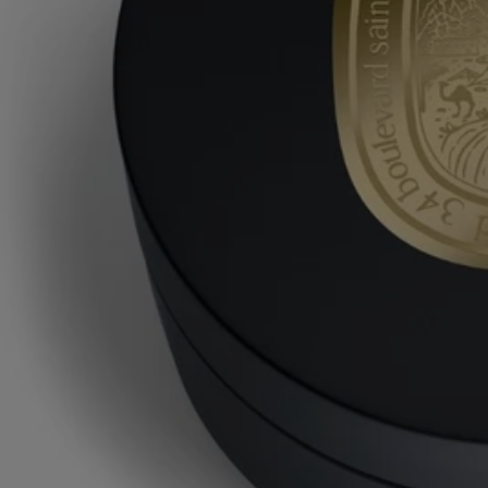
douceur grâce au beurre de mangue nourrissant et à la cire de
candelilla protectrice, et, simultanément, il révèle une autre sensation,
un étonnant frisson de fraîcheur sur la peau.
aqua (water) – cetearyl isononanoate – behenyl alcohol – dicaprylyl
carbonate – glyceryl stearate – parfum (fragrance) – olus oil (vegetable
oil) – cetearyl alcohol – cetearyl glucoside – glycerin – macadamia
integrifolia seed oil – mangifera indica (mango) seed butter – cera alba
(beeswax) – cetyl palmitate – phenoxyethanol – hydroxyethyl
acrylate/sodium acryloyldimethyl taurate copolymer – sodium stearoyl
glutamate – hydrogenated vegetable oil – ethylhexylglycerin –
chlorphenesin – candelilla cera (euphorbia cerifera (candelilla) wax) –
stearic acid – synthetic wax – polysorbate 60 – sorbitan isostearate –
geraniol – citric acid – alpha-isomethyl ionone – limonene – eugenol –
citronellol – methyl 2-octynoate – tocopherol
Avertissement : les listes d'ingrédients entrant dans la composition des
produits Diptyque sont régulièrement mises à jour. Avant d'utiliser un
produit Diptyque, veuillez lire la liste d'ingrédients située sur son
emballage afin de vous assurer que les ingrédients sont adaptés à votre
utilisation personnelle.
Engagements