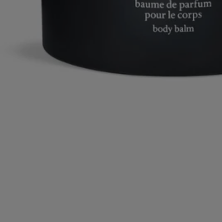
Formulation et texture
Ingrédients
Histoire
Eau Rihla s'inspire des voyages le long des routes du Moyen-Orient,
qui nourrissent l'imaginaire de diptyque depuis les origines de la
Maison. Conçu comme la chronique d'un long périple, le parfum met
en scène un cuir qui évolue tout au long de sa composition.
D'abord, la vivacité épicée du Poivre Rose et les notes boisées du
Cèdre de l'Atlas créent un accord vibrant. Puis, lorsque l'Iris, la Vanille
et le Safran entrent en jeu, le parfum se réchauffe et s'adoucit,
parfumant élégamment les cheveux.
Rihla signifie « voyage » en arabe. Pour diptyque, cela devient un
voyage dont l'empreinte olfactive éveille instantanément le souvenir
d'autres horizons inspirants et captivants.
Les Gestes Parfums puisent leur inspiration dans l'histoire du parfum,
réinventant les textures pour offrir une nouveauté dans l'approche du
parfumage personnel. C'est une façon de rendre l'invisible sensuel, et
l'impalpable tangible. Chacun de ces gestes - eau de toilette, huile