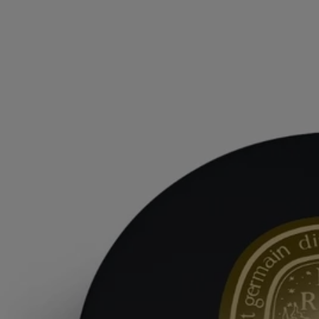
parfumée, brume pour le corps ou baume pour le corps - possède un
concentré spécifique conçu pour offrir le meilleur rendu olfactif selon
sa formulation. Grâce à sa haute concentration, il peut souvent s'utiliser
seul selon le moment et l'envie. La matière devient parfum, le parfum
devient matière...
Formulation et texture
Il suffit d'un effleurement pour révéler la source de la magie sensorielle
de ce Baume luxueux. Avec sa texture douce et fondante, il enveloppe
le corps d'un merveilleux confort – grâce au beurre de mangue
nourrissant et à la cire de candelilla protectrice – tout en parfumant la
peau d'une explosion de fraîcheur.
Conservez votre Baume dans un endroit frais pour préserver toute la
surprise de son parfum.
Ingrédients
Il suffit de toucher ce Baume pour comprendre d’où vient la magie de
sa sensorialité. D’une densité fondante, il enveloppe le corps de