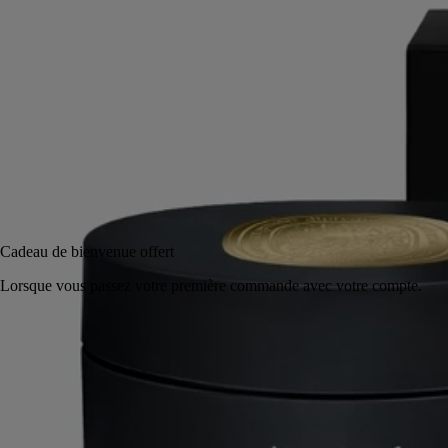
200 ml
Ajouter au panier
95 €
Réserver en magasin
Cadeau de bienvenue offert
Lorsque vous passez votre première commande avec votre compte.
Rituel parfumé fabriqué en France.
Histoire
Engagements