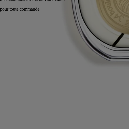
Fabriqué en France, en toute transparence. Rechargeable à l'infini.
Histoire
Engagements
Ingrédients
Histoire
Sous le soleil du désert, les ruines d’antiques cités succèdent aux dunes
de sable. Deux voyageurs avancent lentement sur le sentier, les pages
de leurs carnets de cuir se chargent de croquis avant que la nuit
tombe… De tels souvenirs sont nombreux dans l’histoire de Diptyque.
Depuis les origines, le Moyen-Orient et son imaginaire nourrissent les
créations. Dès le début des années 60, les fondateurs de la Maison
sillonnent ses routes, traversent ses paysages.
Eau Rihla évoque ces voyages qui ont inspiré un parfum pensé comme