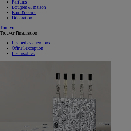
Parfums
Bougies & maison
Bain & corps
Décoration
Tout voir
Trouver l'inspiration
Les petites attentions
Offrir l'exception
Les insolites