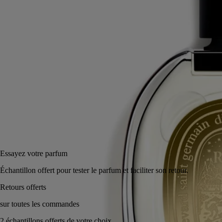
Sur le chemin, l’iris, la vanille et le safran viennent adoucir ces accords
vifs et boisés. Comme au cœur du désert, le parfum se réchauffe.
Lire moins
75 ml
200 ml
Ajouter au panier
255 €
Réserver en magasin
Essayez votre parfum
Échantillon offert pour tester le parfum et faciliter son retour.