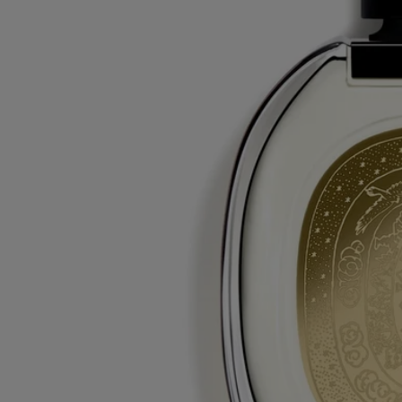
produits Diptyque sont régulièrement mises à jour. Avant d'utiliser un
produit Diptyque, veuillez lire la liste d'ingrédients située sur son
emballage afin de vous assurer que les ingrédients sont adaptés à votre
utilisation personnelle.
Engagements
Fabriqué en France
Tous nos parfums sont fabriqués en France
En toute transparence
Souhaitez-vous en savoir plus sur nos partenaires et les origines de nos
matières premières ?
Visitez notre plateforme de transparence
Flacon rechargeable
Nos flacons de parfums emblématiques peuvent être rechargés dans
certaines boutiques. Il vous suffit d'apporter votre flacon vide dans une
boutique Diptyque participante pour le recharger.
Liste des boutiques