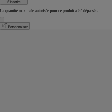
S'inscrire
La quantité maximale autorisée pour ce produit a été dépassée.
Personnaliser
Eau Rihla
Eau de parfum
Cuir, Iris, Cœur de cèdre, Framboise
En arabe, Rihla signifie voyage. Dans l’eau de parfum Eau Rihla, la
baie rose épicée et le cèdre Atlas évoquent les routes du Moyen-Orient.
Lire la suite
Sur le chemin, l’iris, la vanille et le safran viennent adoucir ces accords
vifs et boisés. Comme au cœur du désert, le parfum se réchauffe.
Lire moins
Personnaliser