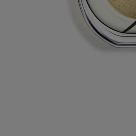
Consignes de recyclage
La bouteille en verre et la boite en carton sont recyclables. Merci de les
déposer dans les bacs de tri appropriés.