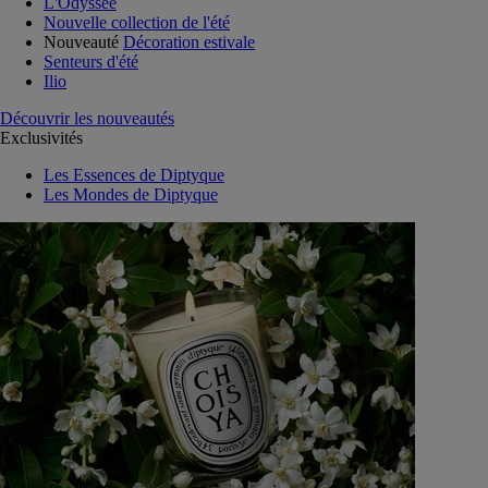
L'Odyssée
Nouvelle collection de l'été
Nouveauté
Décoration estivale
Senteurs d'été
Ilio
Découvrir les nouveautés
Exclusivités
Les Essences de Diptyque
Les Mondes de Diptyque